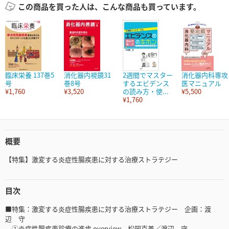
この商品を買った人は、こんな商品も買っています。
臨床栄養 137巻5
消化器内視鏡31
2週間でマスター
消化器内科専攻
号
巻8号
するエビデンス
医マニュアル
¥1,760
¥3,520
の読み方・使...
¥5,500
¥1,760
概要
【特集】激変する炎症性腸疾患に対する治療ストラテジー
目次
■特集：激変する炎症性腸疾患に対する治療ストラテジー 企画：渡
辺 守
①炎症性腸疾患診療の進歩 overview 松岡克善／渡辺 守