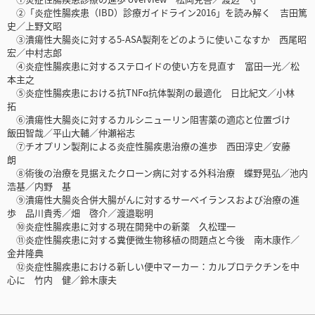
②「炎症性腸疾患（IBD）診療ガイドライン2016」を読み解く 吉田篤
史／上野文昭
③潰瘍性大腸炎に対する5-ASA製剤をどのように使いこなすか 西尾昭
宏／中村志郎
④炎症性腸疾患に対するステロイドの使い方を見直す 富田一光／松
本主之
⑤炎症性腸疾患における抗TNFα抗体製剤の最適化 日比紀文／小林
拓
⑥潰瘍性大腸炎に対するカルシニューリン阻害薬の適応と位置づけ
飯田智哉／平山大輔／仲瀬裕志
⑦チオプリン製剤による炎症性腸疾患治療の進歩 西田淳史／安藤
朗
⑧術後の治療を見据えたクローン病に対する外科治療 蝶野晃弘／池内
浩基／内野 基
⑨潰瘍性大腸炎合併大腸がんに対するサーベイランスおよび治療の進
歩 品川貴秀／畑 啓介／渡邉聡明
⑩炎症性腸疾患に対する現在開発中の新薬 久松理一
⑪炎症性腸疾患に対する糞便微生物移植の問題点と今後 南木康作／
金井隆典
⑫炎症性腸疾患における新しい便中マーカー：カルプロテクチンを中
心に 竹内 健／鈴木康夫