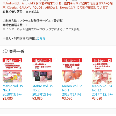
※Androidは、Android２世代前の端末のうち、国内キャリア経由で販売されている端
末（Xperia、GALAXY、AQUOS、ARROWS、Nexusなど）にて動作確認しています
必要メモリ容量
48 MB以上
ご利用方法
アクセス型配信サービス（買切型）
同時使用端末数
1
※インターネット経由でのWEBブラウザによるアクセス参照
※導入・利用方法の詳細は
こちら
巻号一覧
Mebio Vol.35
Mebio Vol.35
Mebio Vol.35
Mebio Vol.34
No.3
No.2
No.1
No.12
2018年3月号
2018年2月号
2018年1月号
2017年12月号
¥3,080
¥3,080
¥3,080
¥3,080