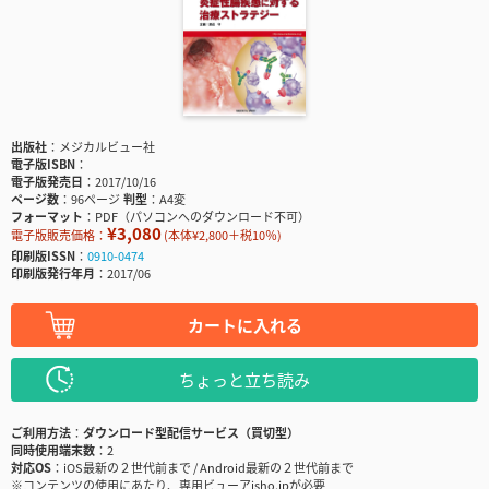
出版社
メジカルビュー社
電子版ISBN
電子版発売日
2017/10/16
ページ数
96ページ
判型
A4変
フォーマット
PDF（パソコンへのダウンロード不可）
¥3,080
電子版販売価格：
(本体¥2,800＋税10％)
印刷版ISSN
0910-0474
印刷版発行年月
2017/06
カートに入れる
ちょっと立ち読み
ご利用方法
ダウンロード型配信サービス（買切型）
同時使用端末数
2
対応OS
iOS最新の２世代前まで / Android最新の２世代前まで
※コンテンツの使用にあたり、専用ビューアisho.jpが必要