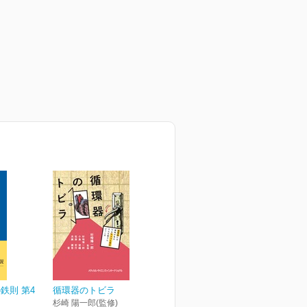
鉄則 第4
循環器のトビラ
杉崎 陽一郎(監修)