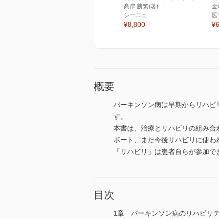
髙岸 勝繁(著)
金
シーニュ
医
¥8,800
¥6
概要
パーキンソン病は早期からリハビ
す。
本書は、治療とリハビリの組み合
ポート、また今後リハビリに使わ
「リハビリ」は患者自らが参加で
目次
1章 パーキンソン病のリハビリ