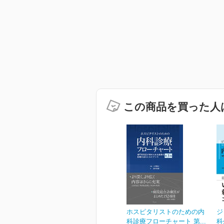
この商品を買った人
ホスピタリストのための内
ジ
科診療フローチャート 第...
科