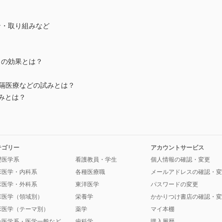
ン・取り組みなど
）の効果とは？
遠隔医療などの試みとは？
組みとは？
テゴリー
アカウントサービス
礎医学系
看護教員・学生
個人情報の確認・変更
床医学・内科系
各種医療職
メールアドレスの確認・変
床医学・外科系
東洋医学
パスワードの変更
床医学（領域別）
栄養学
かかりつけ書店の確認・変
床医学（テーマ別）
薬学
マイ本棚
会医学系・医学一般など
歯科学
購入履歴