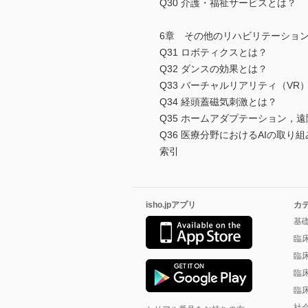
Q30 介護・福祉サービスとは？
6章 その他のリハビリテーショ
Q31 ロボティクスとは？
Q32 ダンスの効果とは？
Q33 バーチャルリアリティ（VR
Q34 経頭蓋磁気刺激とは？
Q35 ホームアダプテーション，
Q36 医療分野におけるAIの取り
索引
isho.jpアプリ
カ
基
臨
臨
臨
臨
社