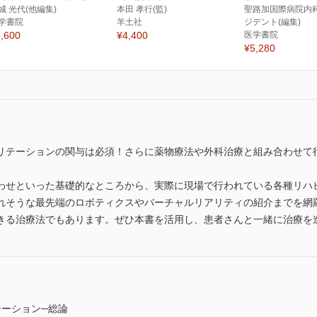
城 光代(他編集)
本田 孝行(監)
聖路加国際病院内
学書院
羊土社
ジデント(編集)
,600
¥4,400
医学書院
¥5,280
リテーションの関与は必須！さらに薬物療法や外科治療と組み合わせて
わせといった基礎的なところから、実際に現場で行われている各種リハ
れそうな最先端のロボティクスやバーチャルリアリティの紹介までを網
きる治療法でもあります。ぜひ本書を活用し、患者さんと一緒に治療を
テーション─総論