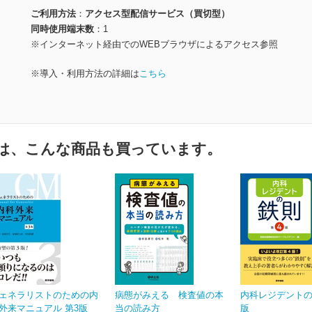
ご利用方法
アクセス型配信サービス（買切型）
同時使用端末数
1
※インターネット経由でのWEBブラウザによるアクセス参照
※導入・利用方法の詳細は
こちら
は、こんな商品も買っています。
ェネラリストのための内
病態がみえる 検査値の本
内科レジデントの
外来マニュアル 第3版
当の読み方
版