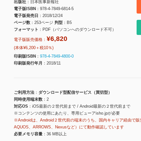
出版社
日本医事新報社
電子版ISBN
978-4-7849-6814-5
電子版発売日
2018/12/24
ページ数
253ページ
判型
B5
フォーマット
PDF（パソコンへのダウンロード不可）
¥6,820
電子版販売価格：
(本体¥6,200＋税10％)
印刷版ISBN
978-4-7849-4800-0
印刷版発行年月
2018/11
ご利用方法
ダウンロード型配信サービス（買切型）
同時使用端末数
2
対応OS
iOS最新の２世代前まで / Android最新の２世代前まで
※コンテンツの使用にあたり、専用ビューアisho.jpが必要
※Androidは、Android２世代前の端末のうち、国内キャリア経由で販
AQUOS、ARROWS、Nexusなど）にて動作確認しています
必要メモリ容量
36 MB以上