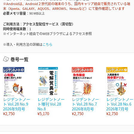
※Androidは、Android２世代前の端末のうち、国内キャリア経由で販売されている端
末（Xperia、GALAXY、AQUOS、ARROWS、Nexusなど）にて動作確認しています
必要メモリ容量
90 MB以上
ご利用方法
アクセス型配信サービス（買切型）
同時使用端末数
1
※インターネット経由でのWEBブラウザによるアクセス参照
※導入・利用方法の詳細は
こちら
巻号一覧
レジデントノー
レジデントノー
レジデントノー
レジデントノー
ト Vol.28 No.9
ト増刊 Vol.28
ト Vol.28 No.7
ト Vol.28 No.6
2026年9月号
No.8
2026年8月号
2026年7月号
¥2,750
¥5,170
¥2,750
¥2,750