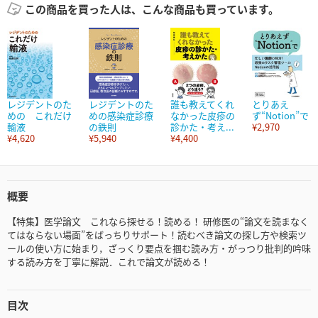
この商品を買った人は、こんな商品も買っています。
レジデントのた
レジデントのた
誰も教えてくれ
とりあえ
めの これだけ
めの感染症診療
なかった皮疹の
ず“Notion”で
輸液
の鉄則
診かた・考え...
¥2,970
¥4,620
¥5,940
¥4,400
概要
【特集】医学論文 これなら探せる！読める！ 研修医の“論文を読まなく
てはならない場面”をばっちりサポート！読むべき論文の探し方や検索ツ
ールの使い方に始まり，ざっくり要点を掴む読み方・がっつり批判的吟味
する読み方を丁寧に解説．これで論文が読める！
目次