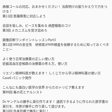
病棟コールの対応、おまかせください！ 当直明けの振りかえりで力をつ
ける！
第11回 意識障害に対応しよう
会話を愉しみ，ピースを集める 病歴聴取のコツ
第3回 メカニズムを突き詰めろ
画像診断ワンポイントレッスンPart3
第11回 MRIの安全性 研修医がMRI検査を依頼するために知っておくべき
こと～
よく使う日常治療薬の正しい使い方
妊娠高血圧症候群の治療薬の考え方，使い方
リエゾン精神科医が教えます！ しくじりから学ぶ精神科薬の使い方
Case6 パニック発作
こんなにも面白い医学の世界 からだのトリビア教えます
第89回 毒の花とナルシスト
Dr.ヤンデルの勝手に索引作ります！ 通読できるように作られた医学書の
索引を、市原が勝手に作り直して遊びます。
第16回 外来診療で勝手に索引！