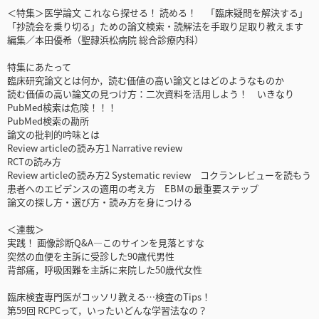
＜特集＞医学論文 これなら探せる！ 読める！ 「臨床疑問を解決する」
「抄読会を乗り切る」ための論文検索・読解法を手取り足取り教えます
編集／本田優希（聖隷浜松病院 総合診療内科）
特集にあたって
臨床研究論文とは何か，読む価値の高い論文とはどのようなものか
読む価値の高い論文の見つけ方：二次資料を活用しよう！ いきなり
PubMed検索は危険！！！
PubMed検索の勘所
論文の批判的吟味とは
Review articleの読み方1 Narrative review
RCTの読み方
Review articleの読み方2 Systematic review コクランレビューを読もう
患者へのエビデンスの適用の考え方 EBMの最重要ステップ
論文の探し方・選び方・読み方を身につける
＜連載＞
実践！ 画像診断Q&A―このサインを見落とすな
突然の血便を主訴に受診した90歳代男性
背部痛，呼吸困難を主訴に来院した50歳代女性
臨床検査専門医がコッソリ教える…検査のTips！
第59回 RCPCって，いったいどんな学習法なの？