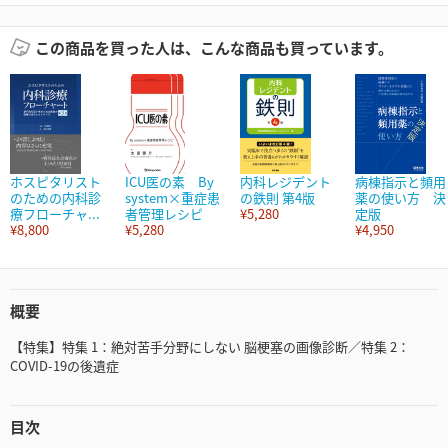
この商品を買った人は、こんな商品も買っています。
ホスピタリスト
ICU医の素 By
内科レジデント
病棟指示と頻用
のための内科診
system×重症患
の鉄則 第4版
薬の使い方 決
療フローチャ...
者管理レシピ
¥5,280
定版
¥8,800
¥5,280
¥4,950
概要
【特集】特集 1：絶対苦手分野にしない 脳梗塞の画像診断／特集 2：
COVID-19の後遺症
目次