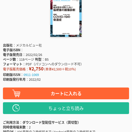
出版社
メジカルビュー社
電子版ISBN
電子版発売日
2022/02/26
ページ数
118ページ
判型
B5
フォーマット
PDF（パソコンへのダウンロード不可）
¥2,750
電子版販売価格：
(本体¥2,500＋税10％)
印刷版ISSN
0911-1069
印刷版発行年月
2022/02
カートに入れる
ちょっと立ち読み
ご利用方法
ダウンロード型配信サービス（買切型）
同時使用端末数
2
対応OS
iOS最新の２世代前まで / Android最新の２世代前まで