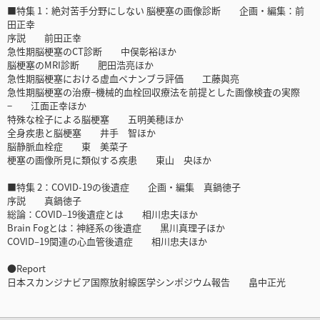
■特集 1：絶対苦手分野にしない 脳梗塞の画像診断 企画・編集：前
田正幸
序説 前田正幸
急性期脳梗塞のCT診断 中俣彰裕ほか
脳梗塞のMRI診断 肥田浩亮ほか
急性期脳梗塞における虚血ペナンブラ評価 工藤與亮
急性期脳梗塞の治療−機械的血栓回収療法を前提とした画像検査の実際
− 江面正幸ほか
特殊な栓子による脳梗塞 五明美穂ほか
全身疾患と脳梗塞 井手 智ほか
脳静脈血栓症 東 美菜子
梗塞の画像所見に類似する疾患 東山 央ほか
■特集 2：COVID-19の後遺症 企画・編集 真鍋徳子
序説 真鍋徳子
総論：COVID–19後遺症とは 相川忠夫ほか
Brain Fogとは：神経系の後遺症 黒川真理子ほか
COVID–19関連の心血管後遺症 相川忠夫ほか
●Report
日本スカンジナビア国際放射線医学シンポジウム報告 畠中正光