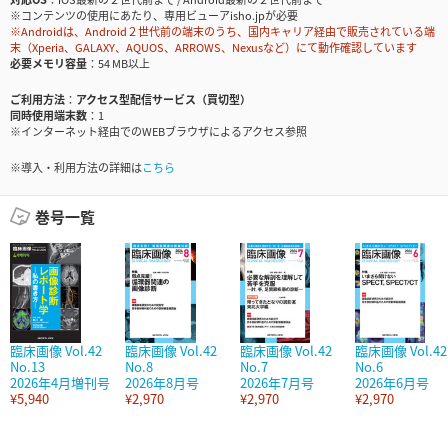
※コンテンツの使用にあたり、専用ビューアisho.jpが必要
※Androidは、Android２世代前の端末のうち、国内キャリア経由で販売されている端
末（Xperia、GALAXY、AQUOS、ARROWS、Nexusなど）にて動作確認しています
必要メモリ容量
54 MB以上
ご利用方法
アクセス型配信サービス（買切型）
同時使用端末数
1
※インターネット経由でのWEBブラウザによるアクセス参照
※導入・利用方法の詳細は
こちら
巻号一覧
臨床画像 Vol.42
臨床画像 Vol.42
臨床画像 Vol.42
臨床画像 Vol.42
No.13
No.8
No.7
No.6
2026年4月増刊号
2026年8月号
2026年7月号
2026年6月号
¥5,940
¥2,970
¥2,970
¥2,970