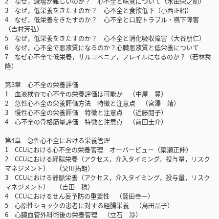
2 なぜ，減塩が難しいのか？ 心不全と味覚について（水田栄之助）
3 なぜ，低栄養をきたすのか？ 心不全と食欲低下（小西正紹）
4 なぜ，低栄養をきたすのか？ 心不全と口腔トラブル・嚥下障害
（吉村芳弘）
5 なぜ，低栄養をきたすのか？ 心不全と消化吸収障害（大谷朋仁）
6 なぜ，心不全で悪液質になるのか？心臓悪液質と低栄養について
7 なぜ心不全で低栄養，サルコペニア，フレイルになるのか？（若林秀
隆）
第3章 心不全の栄養評価
1 血液検査で心不全の栄養評価は可能か （中屋 豊）
2 急性心不全の栄養評価方法 特徴と注意点 （宮澤 靖）
3 慢性心不全の栄養評価 特徴と注意点 （近藤閲子）
4 心不全の骨格筋量評価 特徴と注意点 （前田圭介）
第4章 急性心不全における栄養管理
1 CCUにおける心不全の栄養管理 オーバービュー（簗瀬正伸）
2 CCUにおける経腸栄養（アクセス，介入タイミング，投与量，リスク
マネジメント） （父川拓朗）
3 CCUにおける静脈栄養（アクセス，介入タイミング，投与量，リスク
マネジメント） （吉田 稔）
4 CCUにおけるせん妄予防の重要性 （鷲田幸一）
5 心原性ショックの患者に対する経腸栄養 （島田晶子）
6 心臓血管外科術後の栄養管理 （立石 渉）