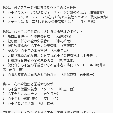
第5章 AHAステージ別に考える心不全の栄養管理
1 心不全のステージ分類とは？ ステージ分類の考え方（佐藤直樹）
2 ステージA，B；ステージの進行を防ぐ栄養管理とは？（後岡広太郎）
3 ステージC，D；再入院を防ぐ栄養管理とは？ （奥村貴裕）
第6章 心不全と合併疾患における栄養管理のポイント
1 高血圧合併心不全の栄養管理 （石原綾乃）
2 糖尿病合併心不全の栄養管理 （中村祐太）
3 慢性腎臓病合併心不全の栄養管理 （齊藤正和）
4 がん合併心不全の栄養管理 （木田圭亮）
5 SHD（構造的心疾患）を有する心不全の栄養管理（土井駿一）
6 骨粗鬆症合併心不全の栄養管理 （杉本匡史）
7 便秘合併心不全の栄養管理心不全患者の排便コントロール（梅井正
彦 赤澤 宏）
8 心臓悪液質の栄養管理と治療介入 （新保麻衣 石田純一）
第7章 心不全治療と栄養素の関係
1 心不全と微量栄養素・ビタミン （中屋 豊）
2 心不全とカルニチン （衣笠良治）
3 心不全と中鎖脂肪酸 （安達 仁）
4 心不全とアミノ酸 （辻 修平）
第8章 シナリオ別に考える心不全の栄養指導・管理のポイント