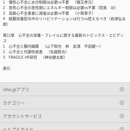
1 慢性心不全に水分制限は必要vs不要 （猪又孝元）
2 急性心不全の急性期にエネルギー制限は必要vs不要（宮島 功）
3 高齢心不全患者に減塩は必要vs不要 （小笹寧子）
4 経腸栄養投与中のリハビリテーションは行うvs控えるべき（岩津弘太
郎）
第11章 心不全の栄養・フレイルに関する最新のトピックス・エビデン
ス
1 心不全と腸内細菌 （山下智也 林 友鴻 平田健一）
2 心不全と代謝性疾患 （名越智古）
3 FRAGILE-HF研究 （神谷健太郎）
索引
isho.jpアプリ
カテゴリー
アカウントサービス
ヘルプ＆ガイド