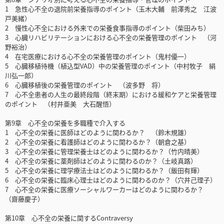
1 急性心不全の退院前栄養指導のポイント（玉木大輔 前澤秀之 江波
戸美緒）
2 慢性心不全における外来での栄養食事指導のポイント（柴田みち）
3 心臓リハビリテーションにおける心不全の栄養管理のポイント （河
野裕治）
4 在宅医療における心不全の栄養管理のポイント（鬼村優一）
5 心臓移植待機（植込型VAD）中の栄養管理のポイント（中村牧子 絹
川弘一郎）
6 心臓移植後の栄養管理のポイント （波多野 将）
7 心不全患者の人生の最終段階（終末期）における緩和ケアと栄養管理
のポイント （村井亜美 大石醒悟）
第9章 心不全の栄養を多職種で介入する
1 心不全の栄養に医師はどのように関わるか？ （鈴木規雄）
2 心不全の栄養に看護師はどのように関わるか？（朝倉之基）
3 心不全の栄養に管理栄養士はどのように関わるか？（竹内晴美）
4 心不全の栄養に薬剤師はどのように関わるのか？（土岐真路）
5 心不全の栄養に理学療法士はどのように関わるか？（飯田有輝）
6 心不全の栄養に臨床心理士はどのように関わるのか？（穴井己理子）
7 心不全の栄養に医療ソーシャルワーカーはどのように関わるか？
（齋藤慶子）
第10章 心不全の栄養に関するContraversy