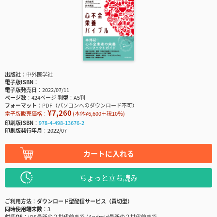
出版社
中外医学社
電子版ISBN
電子版発売日
2022/07/11
ページ数
424ページ
判型
A5判
フォーマット
PDF（パソコンへのダウンロード不可）
¥7,260
電子版販売価格：
(本体¥6,600＋税10％)
印刷版ISBN
978-4-498-13676-2
印刷版発行年月
2022/07
カートに入れる
ちょっと立ち読み
ご利用方法
ダウンロード型配信サービス（買切型）
同時使用端末数
3
対応OS
iOS最新の２世代前まで / Android最新の２世代前まで