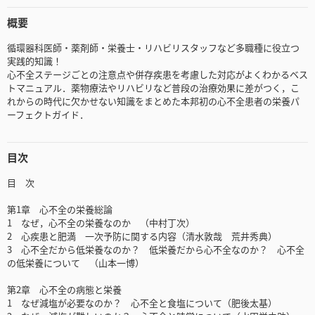
概要
循環器科医師・薬剤師・栄養士・リハビリスタッフなど多職種に役立つ
実践的知識！
心不全ステージごとの注意点や併存疾患を考慮した対応がよくわかるベス
トマニュアル．薬物療法やリハビリなど普段の治療効果に差がつく，こ
れからの時代に欠かせない知識をまとめた本邦初の心不全患者の栄養パ
ーフェクトガイド．
目次
目 次
第1章 心不全の栄養総論
1 なぜ，心不全の栄養なのか （中村丁次）
2 心疾患と肥満 一次予防に関する内容（清水敦哉 荒井秀典）
3 心不全だから低栄養なのか？ 低栄養だから心不全なのか？ 心不全
の低栄養について （山本一博）
第2章 心不全の病態と栄養
1 なぜ減塩が必要なのか？ 心不全と食塩について（肥後太基）