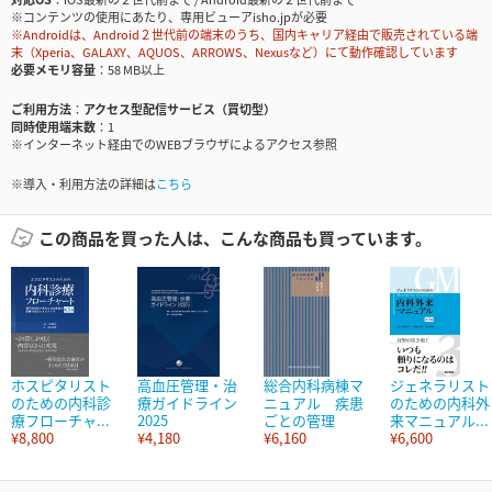
※コンテンツの使用にあたり、専用ビューアisho.jpが必要
※Androidは、Android２世代前の端末のうち、国内キャリア経由で販売されている端
末（Xperia、GALAXY、AQUOS、ARROWS、Nexusなど）にて動作確認しています
必要メモリ容量
58 MB以上
ご利用方法
アクセス型配信サービス（買切型）
同時使用端末数
1
※インターネット経由でのWEBブラウザによるアクセス参照
※導入・利用方法の詳細は
こちら
この商品を買った人は、こんな商品も買っています。
ホスピタリスト
高血圧管理・治
総合内科病棟マ
ジェネラリスト
のための内科診
療ガイドライン
ニュアル 疾患
のための内科外
療フローチャ...
2025
ごとの管理
来マニュアル...
¥8,800
¥4,180
¥6,160
¥6,600