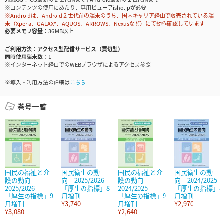
※コンテンツの使用にあたり、専用ビューアisho.jpが必要
※Androidは、Android２世代前の端末のうち、国内キャリア経由で販売されている端
末（Xperia、GALAXY、AQUOS、ARROWS、Nexusなど）にて動作確認しています
必要メモリ容量
36 MB以上
ご利用方法
アクセス型配信サービス（買切型）
同時使用端末数
1
※インターネット経由でのWEBブラウザによるアクセス参照
※導入・利用方法の詳細は
こちら
巻号一覧
国民の福祉と介
国民衛生の動
国民の福祉と介
国民衛生の動
護の動向
向 2025/2026
護の動向
向 2024/2025
2025/2026
「厚生の指標」8
2024/2025
「厚生の指標」
「厚生の指標」9
月増刊
「厚生の指標」9
月増刊
月増刊
¥3,740
月増刊
¥2,970
¥3,080
¥2,640