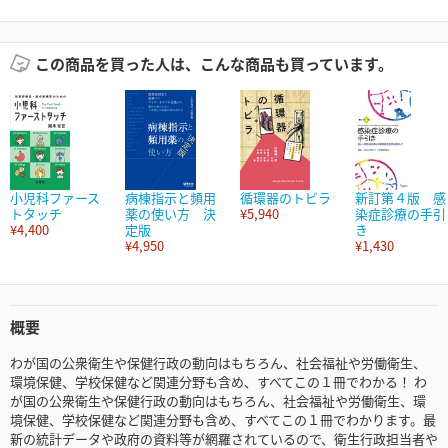
この商品を買った人は、こんな商品も買っています。
小児科ファース
病棟指示と頻用
循環器のトビラ
新訂第４版 感
トタッチ
薬の使い方 決
¥5,940
染症診療の手引
¥4,400
定版
き
¥4,950
¥1,430
概要
わが国の公衆衛生や保健行政の動向はもちろん、社会福祉や労働衛生、
環境保健、学校保健など関連分野も含め、すべてこの１冊でわかる！ わ
が国の公衆衛生や保健行政の動向はもちろん、社会福祉や労働衛生、環
境保健、学校保健など関連分野も含め、すべてこの１冊でわかります。最
新の統計データや政府の資料等が網羅されているので、衛生行政担当者や