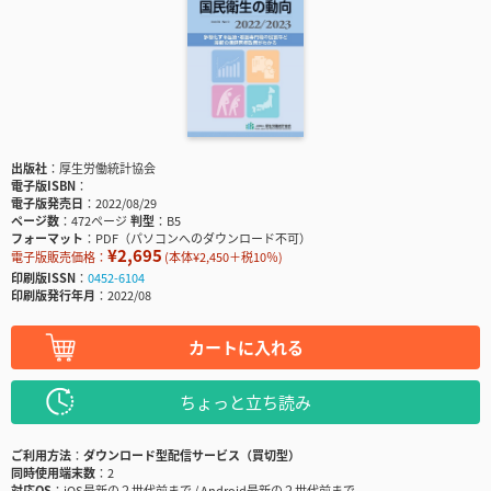
出版社
厚生労働統計協会
電子版ISBN
電子版発売日
2022/08/29
ページ数
472ページ
判型
B5
フォーマット
PDF（パソコンへのダウンロード不可）
¥2,695
電子版販売価格：
(本体¥2,450＋税10％)
印刷版ISSN
0452-6104
印刷版発行年月
2022/08
カートに入れる
ちょっと立ち読み
ご利用方法
ダウンロード型配信サービス（買切型）
同時使用端末数
2
対応OS
iOS最新の２世代前まで / Android最新の２世代前まで