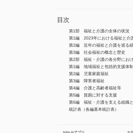
目次
第1部 福祉と介護の全体の状況
第1編 2023年における福祉と介
第2編 近年の福祉と介護を巡る
第3編 社会福祉の概念と歴史
第2部 福祉・介護の各分野にお
第1編 地域福祉と包括的支援体
第2編 児童家庭福祉
第3編 障害者福祉
第4編 介護と高齢者福祉等
第5編 貧困に対する支援
第6編 福祉・介護を支える組織
統計表（各編基本統計表）
isho.jpアプリ
カ