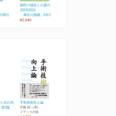
向
国民の福祉と介護の動向
国民の福祉と介護の動向
2023/2024
2022/2023
2
月増刊
「厚生の指標」9月増刊
「厚生の指標」9月増刊
¥2,640
¥2,400
¥
のための内
手術技術向上論
 第3版
伊藤 雄二(著)
メディカ出版