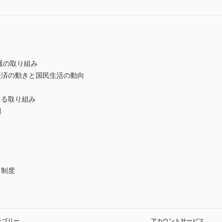
護の取り組み
経済の動きと国民生活の動向
ける取り組み
制
と制度
テゴリー
アカウントサービス