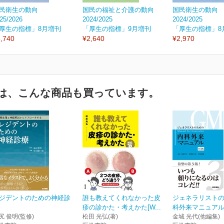
民衛生の動向
国民の福祉と介護の動向
国民衛生の動
25/2026
2024/2025
2024/2025
厚生の指標」8月増刊
「厚生の指標」9月増刊
「厚生の指標」8
,740
¥2,640
¥2,970
は、こんな商品も買っています。
ジデントのための神経診
誰も教えてくれなかった皮
ジェネラリスト
疹の診かた・考えかた[W...
科外来マニュアル
尻 俊明(監修)
松田 光弘(著)
金城 光代(他編集)