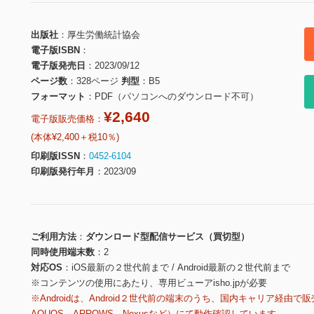
出版社
厚生労働統計協会
電子版ISBN
電子版発売日
2023/09/12
ページ数
328ページ
判型
B5
フォーマット
PDF（パソコンへのダウンロード不可）
¥2,640
電子版販売価格：
(本体¥2,400＋税10％)
印刷版ISSN
0452-6104
印刷版発行年月
2023/09
ご利用方法
ダウンロード型配信サービス（買切型）
同時使用端末数
2
対応OS
iOS最新の２世代前まで / Android最新の２世代前まで
※コンテンツの使用にあたり、専用ビューアisho.jpが必要
※Androidは、Android２世代前の端末のうち、国内キャリア経由で販
AQUOS、ARROWS、Nexusなど）にて動作確認しています