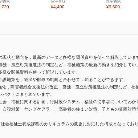
学書院
医学書院
医学書院
,720
¥4,400
¥6,600
現状と動向を，最新のデータと多様な関係資料を使って解説しています。2
孤独・孤立対策推進法の制定など，福祉施策の最新の動きを紹介してい
多様な関係資料を使って解説しています。
介護施策を，経済や財政の動向と合わせて，知ることができます。
施策の強化，障害者総合支援法の改正，孤独・孤立対策推進法の制定など，
ンパクトにまとめています。
社会，福祉に関する計画，行財政システム，福祉の従事者についてわか
・自殺対策・ヤングケアラー、高齢者の住まい対策、子どもの貧困対策
引き続き，社会福祉士養成課程のカリキュラムの変更に対応した構成となって
。