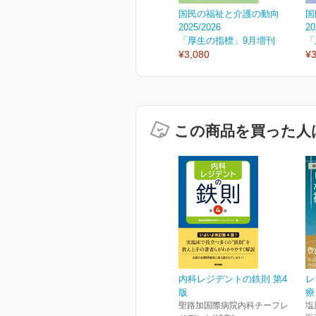
国民の福祉と介護の動向
国
2025/2026
20
「厚生の指標」9月増刊
「
¥3,080
¥3
この商品を買った人
内科レジデントの鉄則 第4
レ
版
療
聖路加国際病院内科チーフレ
塩