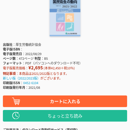
出版社
厚生労働統計協会
電子版ISBN
電子版発売日
2022/08/29
ページ数
472ページ
判型
B5
フォーマット
PDF（パソコンへのダウンロード不可）
¥2,695
電子版販売価格：
(本体¥2,450＋税10％)
特記事項
本商品は2021/2022版となります。
新しい版（2022/2023版）
がございます。
印刷版ISSN
0452-6104
印刷版発行年月
2021/08
カートに入れる
ちょっと立ち読み
ご利用方法
ダウンロード型配信サービス（買切型）