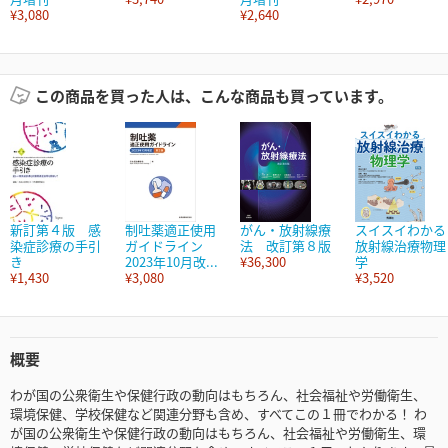
¥3,080
¥2,640
この商品を買った人は、こんな商品も買っています。
新訂第４版 感
制吐薬適正使用
がん・放射線療
スイスイわかる
染症診療の手引
ガイドライン
法 改訂第８版
放射線治療物理
き
2023年10月改...
¥36,300
学
¥1,430
¥3,080
¥3,520
概要
わが国の公衆衛生や保健行政の動向はもちろん、社会福祉や労働衛生、
環境保健、学校保健など関連分野も含め、すべてこの１冊でわかる！ わ
が国の公衆衛生や保健行政の動向はもちろん、社会福祉や労働衛生、環