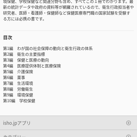
境保健、学校保健など関連分野も含め、すべてこの１冊でわかります。最
新の統計データや政府の資料等が網羅されているので、衛生行政担当者や
研究者、医師・看護師・保健師など保健医療専門職の国家試験を受験す
る方には必携の書です。
目次
第1編 わが国の社会保障の動向と衛生行政の体系
第2編 衛生の主要指標
第3編 保健と医療の動向
第4編 医療提供体制と医療保険
第5編 介護保険
第6編 薬事
第7編 生活環境
第8編 労働衛生
第9編 環境保健
第10編 学校保健
isho.jpアプリ
カテゴリー