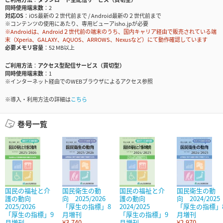
同時使用端末数
2
対応OS
iOS最新の２世代前まで / Android最新の２世代前まで
※コンテンツの使用にあたり、専用ビューアisho.jpが必要
※Androidは、Android２世代前の端末のうち、国内キャリア経由で販売されている端
末（Xperia、GALAXY、AQUOS、ARROWS、Nexusなど）にて動作確認しています
必要メモリ容量
52 MB以上
ご利用方法
アクセス型配信サービス（買切型）
同時使用端末数
1
※インターネット経由でのWEBブラウザによるアクセス参照
※導入・利用方法の詳細は
こちら
巻号一覧
国民の福祉と介
国民衛生の動
国民の福祉と介
国民衛生の動
護の動向
向 2025/2026
護の動向
向 2024/2025
2025/2026
「厚生の指標」8
2024/2025
「厚生の指標」
「厚生の指標」9
月増刊
「厚生の指標」9
月増刊
月増刊
¥3,740
月増刊
¥2,970