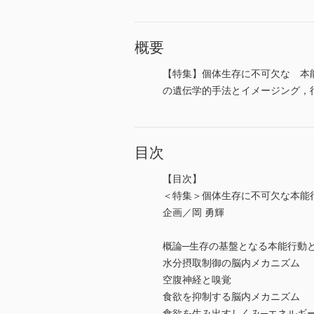
概要
【特集】個体生存に不可欠な 本
の遺伝学的手法とイメージング，
目次
【目次】
＜特集＞個体生存に不可欠な本能
企画／岡 勇輝
概論─生存の基盤となる本能行動
水分摂取制御の脳内メカニズム
空腹神経と嗅覚
食欲を抑制する脳内メカニズム
食欲を生み出すしくみ─エネルギ