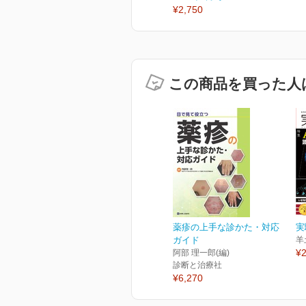
¥2,750
この商品を買った人
薬疹の上手な診かた・対応
実
ガイド
羊
¥2
阿部 理一郎(編)
診断と治療社
¥6,270