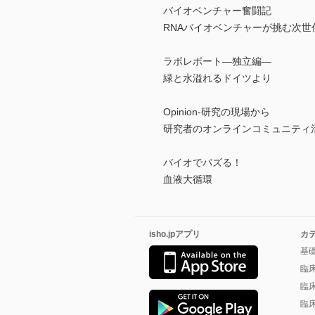
バイオベンチャー奮闘記
RNAバイオベンチャーが挑む次世
ラボレポート―独立編―
緑と水溢れるドイツより
Opinion-研究の現場から
研究者のオンラインコミュニティ
バイオでパズる！
血液大循環
isho.jpアプリ
カ
基
臨
臨
臨