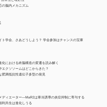
応の脳内メカニズム
眠
イト学会、さあどうしよう？ 学会参加はチャンスの宝庫
進化における終脳構造の変遷を読み解く
中エクソソームはどこからきた？
な肥満抵抗性遺伝子多型の発見
メディエーター―MaR2は寒冷誘導の炎症抑制に寄与する
相利共生は進化しうる