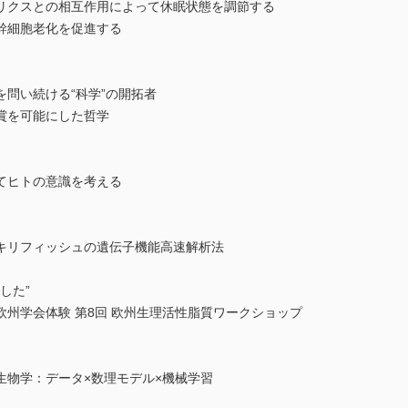
リクスとの相互作用によって休眠状態を調節する
幹細胞老化を促進する
問い続ける“科学”の開拓者
賞を可能にした哲学
てヒトの意識を考える
キリフィッシュの遺伝子機能高速解析法
ました”
州学会体験 第8回 欧州生理活性脂質ワークショップ
生物学：データ×数理モデル×機械学習