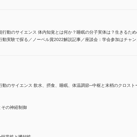
能行動のサイエンス 体内知覚とは何か？睡眠の分子実体は？生きるた
行動実験で探る／ノーベル賞2022解説記事／座談会：学会参加はチャン
行動のサイエンス 飲水、摂食、睡眠、体温調節─中枢と末梢のクロスト
とその神経制御
ー恒常性と嗜好性