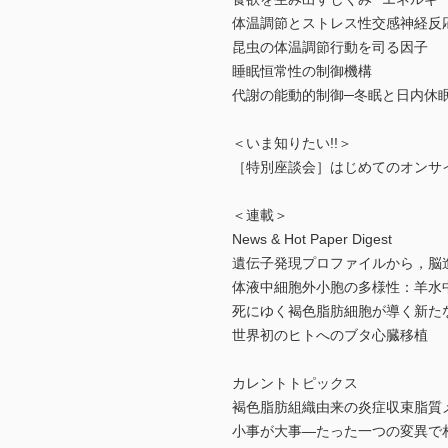
体温調節とストレス性交感神経反
昆虫の体温調節行動を司る因子
睡眠恒常性の制御機構
代謝の能動的制御─冬眠と日内休
＜いま知りたい!!＞
［特別座談会］はじめてのオンサ
＜連載＞
News & Hot Paper Digest
遺伝子発現プロファイルから，脳
体液中細胞外小胞の多様性：羊水
死にゆく褐色脂肪細胞が導く新た
世界初のヒトへのブタ心臓移植
カレントトピックス
褐色脂肪組織由来の炎症収束脂質
小事が大事―たった一つの変異で