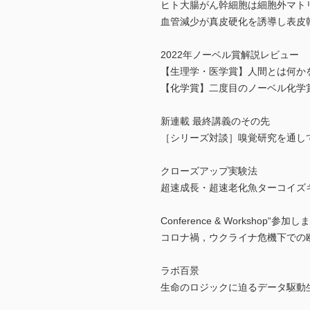
ヒト大腸がん幹細胞は細胞外マト
血管減少が真皮硬化を誘導し表皮
2022年ノーベル賞解説レビュー
【生理学・医学賞】人間とは何かを
【化学賞】二度目のノーベル化学
新連載 最終講義のその先
［シリーズ対談］嗅覚研究を通し
クローズアップ実験法
超速成長・超速老化魚ターコイズ
Conference & Workshop“参加し
コロナ禍，ウクライナ危機下での欧
ラボ百景
生命のロジックに迫るデータ駆動