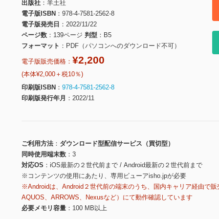
出版社
羊土社
電子版ISBN
978-4-7581-2562-8
電子版発売日
2022/11/22
ページ数
139ページ
判型
B5
フォーマット
PDF（パソコンへのダウンロード不可）
¥2,200
電子版販売価格：
(本体¥2,000＋税10％)
印刷版ISBN
978-4-7581-2562-8
印刷版発行年月
2022/11
ご利用方法
ダウンロード型配信サービス（買切型）
同時使用端末数
3
対応OS
iOS最新の２世代前まで / Android最新の２世代前まで
※コンテンツの使用にあたり、専用ビューアisho.jpが必要
※Androidは、Android２世代前の端末のうち、国内キャリア経由で販
AQUOS、ARROWS、Nexusなど）にて動作確認しています
必要メモリ容量
100 MB以上