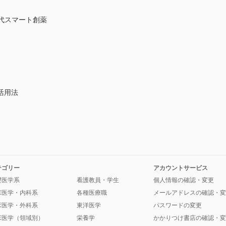
代スマート創薬
活用法
テゴリー
アカウントサービス
礎医学系
看護教員・学生
個人情報の確認・変更
床医学・内科系
各種医療職
メールアドレスの確認・変
床医学・外科系
東洋医学
パスワードの変更
床医学（領域別）
栄養学
かかりつけ書店の確認・変