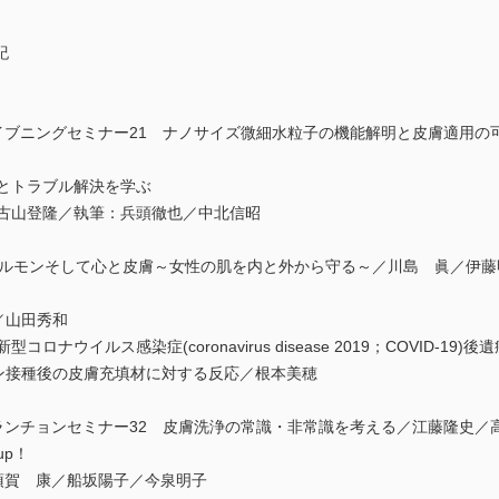
紀
イブニングセミナー21 ナノサイズ微細水粒子の機能解明と皮膚適用の
t 正しい施術とトラブル解決を学ぶ
：古山登隆／執筆：兵頭徹也／中北信昭
ルモンそして心と皮膚～女性の肌を内と外から守る～／川島 眞／伊藤
題／山田秀和
型コロナウイルス感染症(coronavirus disease 2019；COVID
9ワクチン接種後の皮膚充填材に対する反応／根本美穂
ランチョンセミナー32 皮膚洗浄の常識・非常識を考える／江藤隆史／
 up！
須賀 康／船坂陽子／今泉明子