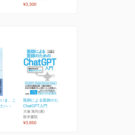
¥3,300
¥3,300
¥
－いま、こ
医師による医師のための
なたへ－
ChatGPT入門
大塚 篤司(著)
医学書院
¥3,850