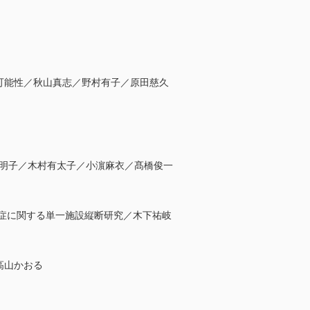
可能性／秋山真志／野村有子／原田慈久
明子／木村有太子／小濵麻衣／髙橋俊一
-19)後遺症に関する単一施設縦断研究／木下祐岐
高山かおる