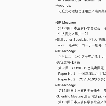
○Appendix
化粧品の種類と使用法／南野美
○BP-Message
第121回日本皮膚科学会総会 
／中沢寛光／黒川一郎
○Skill up for Specialis
vol.8 隆鼻術／コーナー監修
○BP-Message
さらにスキンケアを究める！ ホ
○美容皮膚科講義
第23回 COVID-19と美容問
Paper No.1 中国武漢における新
Paper No.2 COVID-1
○BP-Message
第121回日本皮膚科学会総会 
○Scientific Meeting 注目演題 pick
第121回日本皮膚科学会総会／