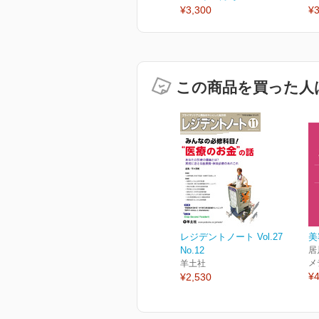
¥3,300
¥3
この商品を買った人
レジデントノート Vol.27
美
No.12
居
メ
羊土社
¥4
¥2,530