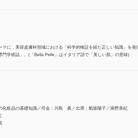
ーマに，美容皮膚科領域における「科学的検証を経た正しい知識」を発
術誌」。(「Bella Pelle」はイタリア語で「美しい肌」の意味)
化粧品の基礎知識／司会：川島 眞／出席：船坂陽子／南野美紀
く
民