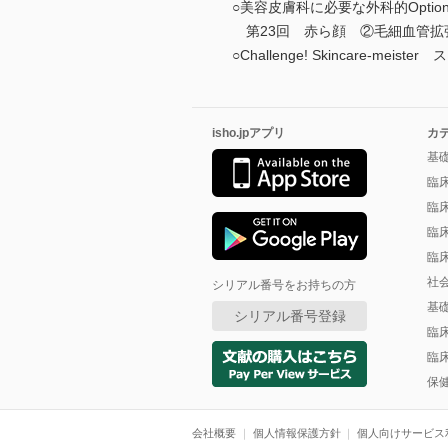
○美容皮膚科に必要な外科的Option＆T
第23回 赤ら顔 ②毛細血管拡
○Challenge! Skincare-
isho.jpアプリ
カ
基
臨
臨
臨
臨
社
シリアル番号をお持ちの方
基
シリアル番号登録
臨
臨
保
会社概要
個人情報保護方針
個人向けサービス