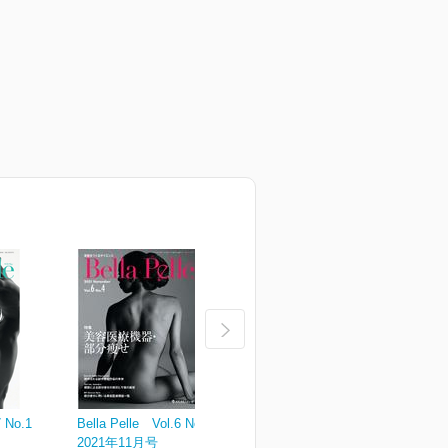
7 No.1
Bella Pelle Vol.6 No.4
Bella Pelle Vol.6 No.3
B
2021年11月号
2021年8月号
2