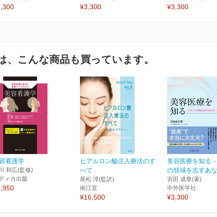
,300
¥3,300
¥3,300
は、こんな商品も買っています。
容看護学
ヒアルロン酸注入療法のす
美容医療を知る
川 和広(監修)
べて
の領域を志すあ
ディカ出版
尾松 淳(監訳)
宮田 成章(著)
,950
南江堂
中外医学社
¥16,500
¥3,300