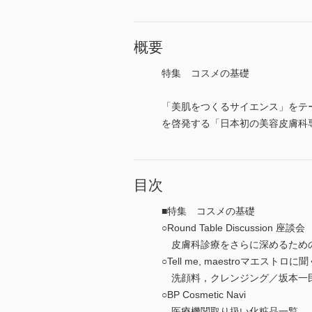
概要
特集 コスメの基礎
「美肌をつくるサイエンス」をテ
を啓発する「日本初の美容皮膚科専門学
目次
■特集 コスメの基礎
○Round Table Discussion 座談会
皮膚科診療をさらに深めるための
○Tell me, maestroマエストロに聞
洗顔料，クレンジング／坂本一
○BP Cosmetic Navi
医療機関取り扱い化粧品一覧