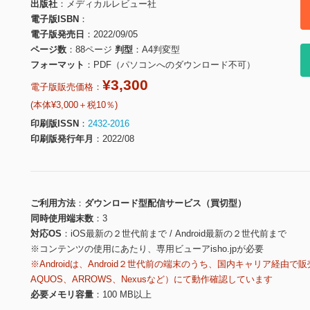
出版社
メディカルレビュー社
電子版ISBN
電子版発売日
2022/09/05
ページ数
88ページ
判型
A4判変型
フォーマット
PDF（パソコンへのダウンロード不可）
¥3,300
電子版販売価格：
(本体¥3,000＋税10％)
印刷版ISSN
2432-2016
印刷版発行年月
2022/08
ご利用方法
ダウンロード型配信サービス（買切型）
同時使用端末数
3
対応OS
iOS最新の２世代前まで / Android最新の２世代前まで
※コンテンツの使用にあたり、専用ビューアisho.jpが必要
※Androidは、Android２世代前の端末のうち、国内キャリア経由で販
AQUOS、ARROWS、Nexusなど）にて動作確認しています
必要メモリ容量
100 MB以上