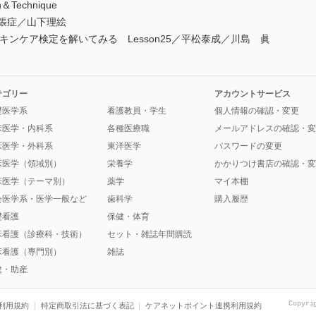
echnique
張症／山下理絵
meister スキンケア検定を解いてみる Lesson25／平松泰成／川島 眞
テゴリー
アカウントサービス
礎医学系
看護教員・学生
個人情報の確認・変更
床医学・内科系
各種医療職
メールアドレスの確認・変
床医学・外科系
東洋医学
パスワードの変更
床医学（領域別）
栄養学
かかりつけ書店の確認・変
床医学（テーマ別）
薬学
マイ本棚
会医学系・医学一般など
歯科学
購入履歴
礎看護
保健・体育
床看護（診療科・技術）
セット・雑誌年間購読
床看護（専門別）
雑誌
健・助産
Copyri
利用規約
特定商取引法に基づく表記
ケアネットポイント連携利用規約