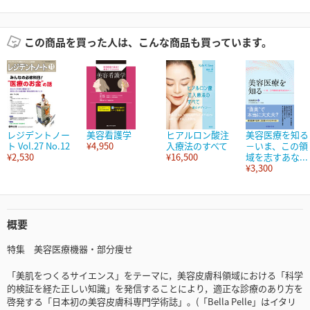
この商品を買った人は、こんな商品も買っています。
レジデントノー
美容看護学
ヒアルロン酸注
美容医療を知る
ト Vol.27 No.12
¥4,950
入療法のすべて
－いま、この領
¥2,530
¥16,500
域を志すあな...
¥3,300
概要
特集 美容医療機器・部分痩せ
「美肌をつくるサイエンス」をテーマに，美容皮膚科領域における「科学
的検証を経た正しい知識」を発信することにより，適正な診療のあり方を
啓発する「日本初の美容皮膚科専門学術誌」。(「Bella Pelle」はイタリ