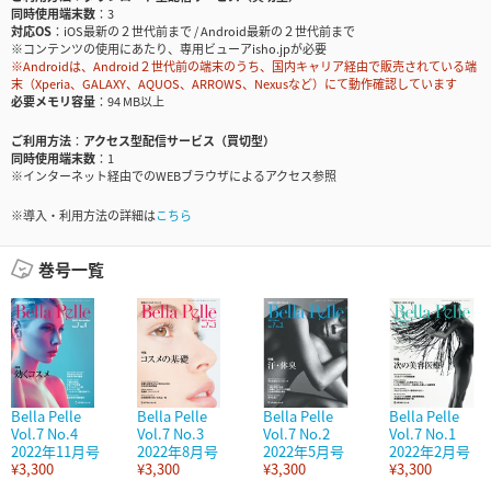
同時使用端末数
3
対応OS
iOS最新の２世代前まで / Android最新の２世代前まで
※コンテンツの使用にあたり、専用ビューアisho.jpが必要
※Androidは、Android２世代前の端末のうち、国内キャリア経由で販売されている端
末（Xperia、GALAXY、AQUOS、ARROWS、Nexusなど）にて動作確認しています
必要メモリ容量
94 MB以上
ご利用方法
アクセス型配信サービス（買切型）
同時使用端末数
1
※インターネット経由でのWEBブラウザによるアクセス参照
※導入・利用方法の詳細は
こちら
巻号一覧
Bella Pelle
Bella Pelle
Bella Pelle
Bella Pelle
Vol.7 No.4
Vol.7 No.3
Vol.7 No.2
Vol.7 No.1
2022年11月号
2022年8月号
2022年5月号
2022年2月号
¥3,300
¥3,300
¥3,300
¥3,300