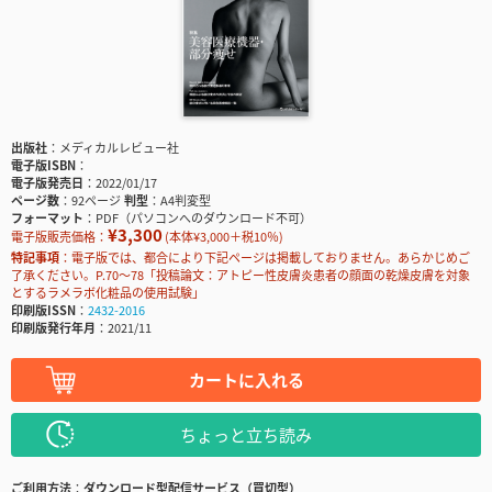
出版社
メディカルレビュー社
電子版ISBN
電子版発売日
2022/01/17
ページ数
92ページ
判型
A4判変型
フォーマット
PDF（パソコンへのダウンロード不可）
¥3,300
電子版販売価格：
(本体¥3,000＋税10％)
特記事項
電子版では、都合により下記ページは掲載しておりません。あらかじめご
了承ください。P.70～78「投稿論文：アトピー性皮膚炎患者の顔面の乾燥皮膚を対象
とするラメラボ化粧品の使用試験」
印刷版ISSN
2432-2016
印刷版発行年月
2021/11
カートに入れる
ちょっと立ち読み
ご利用方法
ダウンロード型配信サービス（買切型）