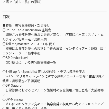
ア語で「美しい肌」の意味)
目次
■特集 美容医療機器・部分痩せ
〇Round Table Discussion 座談会
期待される部分痩せ市場の未来／司会：山下理絵／出席：スザナ・ム
ルテイラ／松崎一弘／渡邊大嗣
〇Tell me,maestro マエストロに聞く
機器による部分痩せの現状と今後の展望／インタビュアー：須賀 康／
コメンテーター：藤本幸弘
〇BP Device Navi
部分痩せに用いる美容医療機器一覧
〇Skill up for Specialist 正しい施術とトラブル解決を学ぶ
Vol.5 マリオネットラインに対する施術／コーナー監修：古山登隆／
執筆：兵頭徹也／佐藤英明
〇BP-Square
日常診療におけるヒアルロン酸製材の安全使用／古山登隆／大慈弥裕
之
〇BP-Message
さらにスキンケアを究める！美容皮膚の視点から考えるスキンケア／
佐藤 薫／奥村千香／谷 祐子