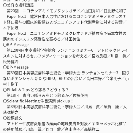
〇美容皮膚科講義
第20回 ニコチンアミドモノヌクレオチド／山田秀和／日比野佐和子
Paper No.1 健常日本人男性におけるニコチンアミドモノヌクレオチ
ド経口投与の臨床的指標およびニコチンアミド代謝産物に対する影響／
木下祐岐
Paper No.2 ニコチンアミドモノヌクレオチドが糖尿病予備軍女性の
筋肉のインスリン感受性を高める／林田美佳
〇BP-Message
第120回日本皮膚科学会総会 ランチョンセミナー6 アトピックドライ
スキンに対するセルフメディケーションを考える／宮地良樹／川島 眞／
椛島健治
〇BP-Message
第39回日本美容皮膚科学会総会・学術大会 ランチョンセミナー3 限り
ないポテンシャル 新たなHIFU，RFとの出会い／高田章好／今泉明子／小
村十樹子
〇Pitfall & Tips どう診る？どうする？
第18回 青白い膨らみをどう診るか／佐藤英明
〇Scientific Meeting 注目演題 pick up！
第39回日本美容皮膚科学会総会・学術大会／川島 眞／須賀 康／大
慈弥裕之
〇投稿論文
アトピー性皮膚炎患者の顔面の乾燥皮膚を対象とするラメラボ化粧品
の使用試験／川島 眞／丸目 愛／高山直子／高橋祥二