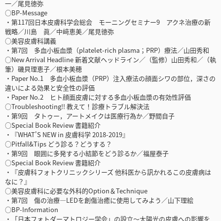
一／尾見徳弥
○BP-Message
・第117回日本皮膚科学会総会 モーニングセミナー9 アクネ治療の新
戦略／川島 眞／中﨑恵美／尾見徳弥
○美容皮膚科講義
・第7回 多血小板血漿（platelet-rich plasma；PRP）療法／山田秀和
○New Arrival Headline 新着文献ヘッドライン／（監修）山田秀和／（執
筆）磯貝理恵子／根本美穂
・Paper No.1 多血小板血漿（PRP）注入療法の顔面シワの部位，深さの
違いによる効果と安全性の評価
・Paper No.2 ヒト顔面皮膚に対する多血小板血漿の有効性評価
○Troubleshooting!! 教えて！診療トラブル解決法
・第9回 タトゥー，アートメイクは医療行為か／野間自子
○Special Book Review 書籍紹介
・『WHAT'S NEW in 皮膚科学 2018-2019』
○Pitfall&Tips どう診る？どうする？
・第9回 眼囲に多発する小結節をどう診るか／福屋泰子
○Special Book Review 書籍紹介
・『皮膚科フォトクリニックシリーズ 他科医から訊かれるこの皮膚病は
なに？』
○美容皮膚科に必要な外科的Option＆Technique
・第7回 傷の治療―LEDを創傷治癒に使用してみよう／山下理絵
○BP-Information
・「日本フォトダーマトロジー学会」の設立～太陽光の皮膚への影響を