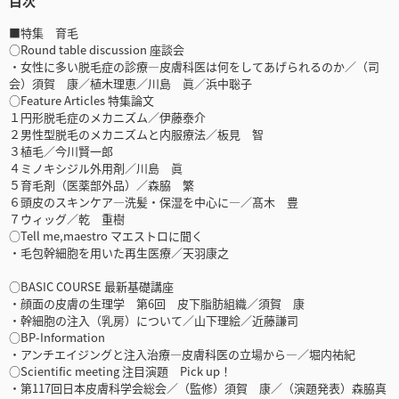
目次
■特集 育毛
○Round table discussion 座談会
・女性に多い脱毛症の診療―皮膚科医は何をしてあげられるのか／（司
会）須賀 康／植木理恵／川島 眞／浜中聡子
○Feature Articles 特集論文
１円形脱毛症のメカニズム／伊藤泰介
２男性型脱毛のメカニズムと内服療法／板見 智
３植毛／今川賢一郎
４ミノキシジル外用剤／川島 眞
５育毛剤（医薬部外品）／森脇 繁
６頭皮のスキンケア―洗髪・保湿を中心に―／髙木 豊
７ウィッグ／乾 重樹
○Tell me,maestro マエストロに聞く
・毛包幹細胞を用いた再生医療／天羽康之
○BASIC COURSE 最新基礎講座
・顔面の皮膚の生理学 第6回 皮下脂肪組織／須賀 康
・幹細胞の注入（乳房）について／山下理絵／近藤謙司
○BP-Information
・アンチエイジングと注入治療―皮膚科医の立場から―／堀内祐紀
○Scientific meeting 注目演題 Pick up！
・第117回日本皮膚科学会総会／（監修）須賀 康／（演題発表）森脇真