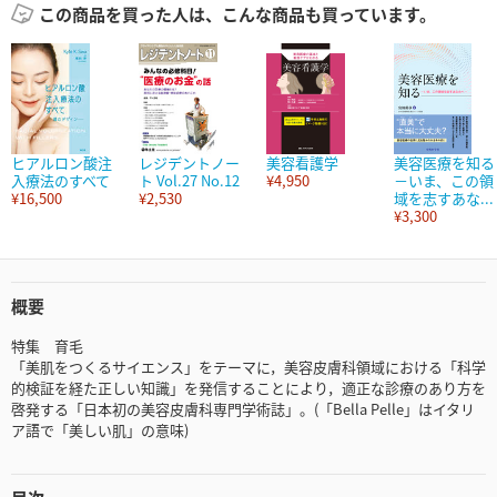
この商品を買った人は、こんな商品も買っています。
ヒアルロン酸注
レジデントノー
美容看護学
美容医療を知る
入療法のすべて
ト Vol.27 No.12
¥4,950
－いま、この領
¥16,500
¥2,530
域を志すあな...
¥3,300
概要
特集 育毛
「美肌をつくるサイエンス」をテーマに，美容皮膚科領域における「科学
的検証を経た正しい知識」を発信することにより，適正な診療のあり方を
啓発する「日本初の美容皮膚科専門学術誌」。(「Bella Pelle」はイタリ
ア語で「美しい肌」の意味)