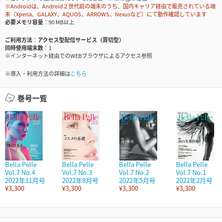
※Androidは、Android２世代前の端末のうち、国内キャリア経由で販売されている端
末（Xperia、GALAXY、AQUOS、ARROWS、Nexusなど）にて動作確認しています
必要メモリ容量
90 MB以上
ご利用方法
アクセス型配信サービス（買切型）
同時使用端末数
1
※インターネット経由でのWEBブラウザによるアクセス参照
※導入・利用方法の詳細は
こちら
巻号一覧
Bella Pelle
Bella Pelle
Bella Pelle
Bella Pelle
Vol.7 No.4
Vol.7 No.3
Vol.7 No.2
Vol.7 No.1
2022年11月号
2022年8月号
2022年5月号
2022年2月号
¥3,300
¥3,300
¥3,300
¥3,300