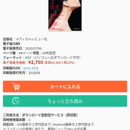
出版社
メディカルレビュー社
電子版ISBN
電子版発売日
2020/07/06
ページ数
84ページ
判型
A4判変型
フォーマット
PDF（パソコンへのダウンロード不可）
¥2,750
電子版販売価格：
(本体¥2,500＋税10％)
印刷版ISSN
2432-2016
印刷版発行年月
2018/08
カートに入れる
ちょっと立ち読み
ご利用方法
ダウンロード型配信サービス（買切型）
同時使用端末数
3
対応OS
iOS最新の２世代前まで / Android最新の２世代前まで
※コンテンツの使用にあたり、専用ビューアisho.jpが必要