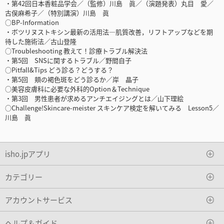
・第42回日本香粧品学会／（監修）川島 眞／（演題発表）丸目 愛／
古俣麻希子／（特別講演）川島 眞
○BP-Information
・ボツリヌストキシン最新の活用法―肌質改善，リフトアップなどを期
待した施術法／古山登隆
○Troubleshooting 教えて！診療トラブル解決法
・第5回 SNSに関するトラブル／野間自子
○Pitfall&Tips どう診る？どうする？
・第5回 頬の褐色斑をどう診るか／岸 晶子
○美容皮膚科に必要な外科的Option＆Technique
・第3回 男性患者が求めるアンチエイジングとは／山下理絵
○Challenge!Skincare-meister スキンケア検定を解いてみる Lesson5／
川島 眞
isho.jpアプリ
カテゴリー
アカウントサービス
ヘルプ＆ガイド