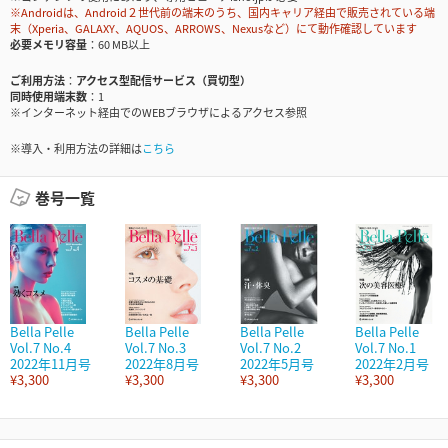
※Androidは、Android２世代前の端末のうち、国内キャリア経由で販売されている端
末（Xperia、GALAXY、AQUOS、ARROWS、Nexusなど）にて動作確認しています
必要メモリ容量
60 MB以上
ご利用方法
アクセス型配信サービス（買切型）
同時使用端末数
1
※インターネット経由でのWEBブラウザによるアクセス参照
※導入・利用方法の詳細は
こちら
巻号一覧
Bella Pelle
Bella Pelle
Bella Pelle
Bella Pelle
Vol.7 No.4
Vol.7 No.3
Vol.7 No.2
Vol.7 No.1
2022年11月号
2022年8月号
2022年5月号
2022年2月号
¥3,300
¥3,300
¥3,300
¥3,300