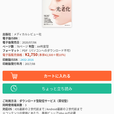
出版社
メディカルレビュー社
電子版ISBN
電子版発売日
2020/07/06
ページ数
76ページ
判型
A4判変型
フォーマット
PDF（パソコンへのダウンロード不可）
¥2,750
電子版販売価格：
(本体¥2,500＋税10％)
印刷版ISSN
2432-2016
印刷版発行年月
2017/08
カートに入れる
ちょっと立ち読み
ご利用方法
ダウンロード型配信サービス（買切型）
同時使用端末数
3
対応OS
iOS最新の２世代前まで / Android最新の２世代前まで
※コンテンツの使用にあたり、専用ビューアisho.jpが必要