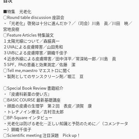
目次
■特集 光老化
○Round table discussion 座談会
・「光老化」啓発は十分に進んだか？／（司会）川島 眞／川田 暁／
宮地良樹
○Feature Articles 特集論文
１太陽光線について／森脇真一
２UVAによる皮膚障害／山田秀和
３UVBによる皮膚障害／錦織千佳子
４近赤外線による皮膚障害／田中洋平／常深祐一郎／川島 眞
５SPF，PAの意義と効果測定／佐藤 潔
○Tell me,maestro マエストロに聞く
・製剤としてのサンスクリーン剤／堀江 亘
○Special Book Review 書籍紹介
・『皮膚科新薬の使い方』
○BASIC COURSE 最新基礎講座
・顔面の皮膚の生理学 第２回 表皮／須賀 康
・トレチノイン療法／吉村浩太郎
○BP-Square インタビュー
・光老化は防げる老化―正しい知識と予防のために／（コメンテータ
ー）錦織千佳子
○Scientific meeting 注目演題 Pick up！