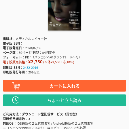
出版社
メディカルレビュー社
電子版ISBN
電子版発売日
2020/07/06
ページ数
80ページ
判型
A4判変型
フォーマット
PDF（パソコンへのダウンロード不可）
¥2,750
電子版販売価格：
(本体¥2,500＋税10％)
印刷版ISSN
2432-2016
印刷版発行年月
2016/11
カートに入れる
ちょっと立ち読み
ご利用方法
ダウンロード型配信サービス（買切型）
同時使用端末数
3
対応OS
iOS最新の２世代前まで / Android最新の２世代前まで
※コンテンツの使用にあたり、専用ビューアisho.jpが必要