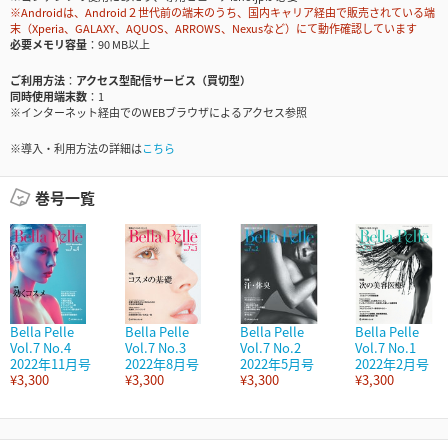
※Androidは、Android２世代前の端末のうち、国内キャリア経由で販売されている端
末（Xperia、GALAXY、AQUOS、ARROWS、Nexusなど）にて動作確認しています
必要メモリ容量
90 MB以上
ご利用方法
アクセス型配信サービス（買切型）
同時使用端末数
1
※インターネット経由でのWEBブラウザによるアクセス参照
※導入・利用方法の詳細は
こちら
巻号一覧
Bella Pelle
Bella Pelle
Bella Pelle
Bella Pelle
Vol.7 No.4
Vol.7 No.3
Vol.7 No.2
Vol.7 No.1
2022年11月号
2022年8月号
2022年5月号
2022年2月号
¥3,300
¥3,300
¥3,300
¥3,300