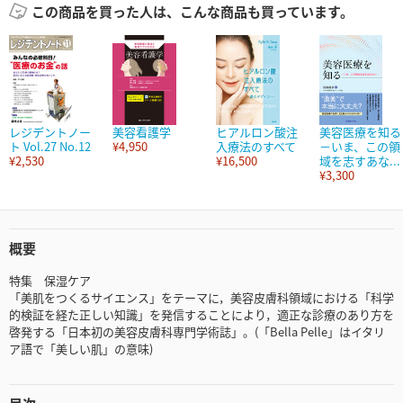
この商品を買った人は、こんな商品も買っています。
レジデントノー
美容看護学
ヒアルロン酸注
美容医療を知る
ト Vol.27 No.12
¥4,950
入療法のすべて
－いま、この領
¥2,530
¥16,500
域を志すあな...
¥3,300
概要
特集 保湿ケア
「美肌をつくるサイエンス」をテーマに，美容皮膚科領域における「科学
的検証を経た正しい知識」を発信することにより，適正な診療のあり方を
啓発する「日本初の美容皮膚科専門学術誌」。(「Bella Pelle」はイタリ
ア語で「美しい肌」の意味)