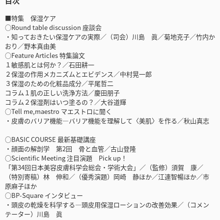
目次
■特集 保湿ケア
○Round table discussion 座談会
・知っておきたい保湿ケアの実際／（司会）川島 眞／菊地克子／竹内か
おり／野本真由美
○Feature Articles 特集論文
１敏感肌とは何か？／石田耕一
２保湿の作用メカニズムとエビデンス／中村晃一郎
３保湿のための化粧品成分／平尾哲二
コラム１肌の正しい洗浄方法／慶田朋子
コラム２保湿剤はいつ塗るの？／大谷道輝
○Tell me,maestro マエストロに聞く
・皮膚のバリア機能―バリア機能を理解して〈美肌〉を作る／秋山真志
○BASIC COURSE 最新基礎講座
・顔面の解剖学 第2回 骨と血管／古山登隆
○Scientific Meeting 注目演題 Pick up！
「第34回日本美容皮膚科学会総会・学術大会」／（監修）須賀 康／
（特別寄稿）林 伸和／（優秀演題）岡崎 静ほか／江連智暢ほか／市
原麻子ほか
○BP-Square インタビュー
・頭皮の乾燥を科学する―頭皮用保湿ローションの改善効果／（コメン
テーター）川島 眞