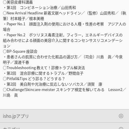
○美容皮膚科講義
・第1回 コンビネーション治療／山田秀和
○New Arrival Headline 新着文献ヘッドライン／（監修）山田秀和／（執
筆）村本睦子／根本美穂
・Paper No.1 顔面注入剤の使用における人種・性差の考察 アジア人の
場合
・Paper No.2 ボツリヌス毒素注射，フィラー，エネルギーデバイスの
組み合わせによる顔面の美容介入に関するコンセンサスリコメンデーシ
ョン
○BP-Square 座談会
・患者さんの肌質に合わせた化粧品の選び方／（司会）川島 眞／今泉
明子／渡邊千春
○Troubleshooting 教えて！診療トラブル解決法
・第2回 混合診療に関するトラブル／野間自子
○Pitfall&Tips どう診る？どうする？
・第2回 美白剤や光治療に反応しないソバカス／須賀 康
○Challenge!Skincare-meister スキンケア検定を解いてみる Lesson2／
川島 眞
isho.jpアプリ