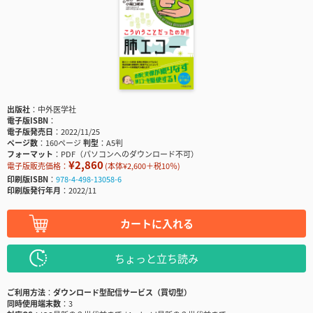
出版社
中外医学社
電子版ISBN
電子版発売日
2022/11/25
ページ数
160ページ
判型
A5判
フォーマット
PDF（パソコンへのダウンロード不可）
¥2,860
電子版販売価格：
(本体¥2,600＋税10％)
印刷版ISBN
978-4-498-13058-6
印刷版発行年月
2022/11
カートに入れる
ちょっと立ち読み
ご利用方法
ダウンロード型配信サービス（買切型）
同時使用端末数
3