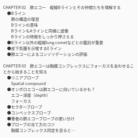
CHAPTER 02 肺エコー 縦線Bラインとその仲間たちを理解する
●Bライン
肺の構造の復習
Bラインの意味
BラインもAラインと同様に虚像
Bラインの特徴をしっかり押さえる
●Bライン以外の縦線lung cometなどとの鑑別が重要
●皮下気腫を示唆するEライン
●肺エコーによるコンソリデーションの評価
CHAPTER 03 肺エコーは胸膜コンプレックスにフォーカスをあわせるこ
とから始まることを知る
●リニアプローブ
Spatial compound
●オンボロエコーは肺エコーに向いているかも？
エコー深度（depth）
フォーカス
●セクタープローブ
●コンベックスプローブ
●筆者の肺エコープローブの使い分け
●プローブの当て方のコツ
胸膜コンプレックス同定を怠ると…