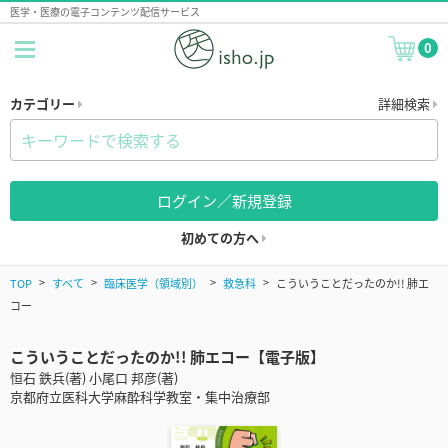
医学・医療の電子コンテンツ配信サービス
0
カテゴリー
詳細検索
ログイン／新規登録
初めての方へ
TOP
すべて
臨床医学（領域別）
救急科
こういうことだったのか!! 肺エ
コー
こういうことだったのか!! 肺エコー【電子版】
恒石 鉄兵(著) 小尾口 邦彦(著)
京都府立医科大学麻酔科学教室・集中治療部