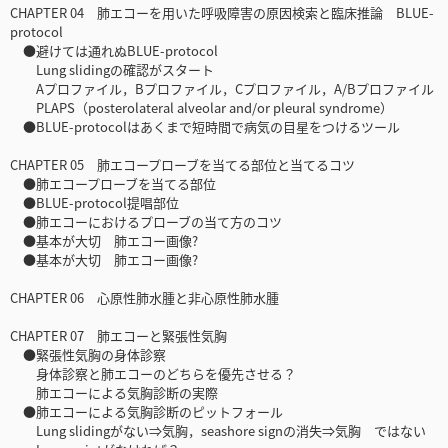
CHAPTER 04 肺エコーを用いた呼吸障害の原因検索と臨床推論 BLUE-
protocol
●避けては通れぬBLUE-protocol
Lung slidingの確認がスタート
Aプロファイル，Bプロファイル，Cプロファイル，A/Bプロファイル
PLAPS（posterolateral alveolar and/or pleural syndrome）
●BLUE-protocolはあくまで短時間で病気の目星をつけるツール
CHAPTER 05 肺エコープローブを当てる部位と当てるコツ
●肺エコープローブを当てる部位
●BLUE-protocol提唱部位
●肺エコーにおけるプローブの当て方のコツ
●基本が大切 肺エコー画像?
●基本が大切 肺エコー画像?
CHAPTER 06 心原性肺水腫と非心原性肺水腫
CHAPTER 07 肺エコーと緊張性気胸
●緊張性気胸の身体診察
身体診察と肺エコーのどちらを優先させる？
肺エコーによる気胸診断の実際
●肺エコーによる気胸診断のピットフォール
Lung slidingがない⇒気胸，seashore signの消失⇒気胸 ではない