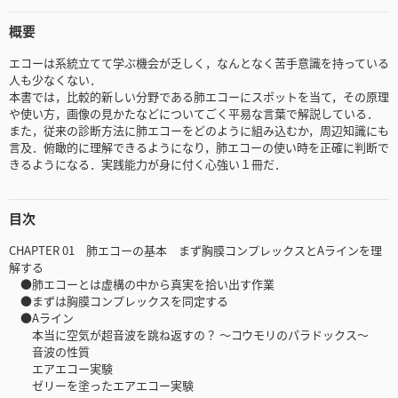
概要
エコーは系統立てて学ぶ機会が乏しく，なんとなく苦手意識を持っている
人も少なくない．
本書では，比較的新しい分野である肺エコーにスポットを当て，その原理
や使い方，画像の見かたなどについてごく平易な言葉で解説している．
また，従来の診断方法に肺エコーをどのように組み込むか，周辺知識にも
言及．俯瞰的に理解できるようになり，肺エコーの使い時を正確に判断で
きるようになる．実践能力が身に付く心強い１冊だ．
目次
CHAPTER 01 肺エコーの基本 まず胸膜コンプレックスとAラインを理
解する
●肺エコーとは虚構の中から真実を拾い出す作業
●まずは胸膜コンプレックスを同定する
●Aライン
本当に空気が超音波を跳ね返すの？ 〜コウモリのパラドックス〜
音波の性質
エアエコー実験
ゼリーを塗ったエアエコー実験