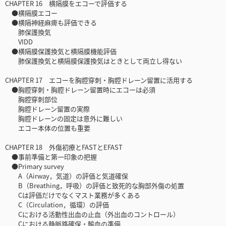
CHAPTER 16 横隔膜をエコーで評価する
●横隔膜エコー
●横隔神経麻痺も評価できる
肺保護換気
VIDD
●横隔膜保護換気と横隔膜機能評価
肺保護換気と横隔膜保護換気はときとして両立し得ない
CHAPTER 17 エコーを胸腔穿刺・胸腔ドレーン留置に活用する
●胸腔穿刺・胸腔ドレーン留置時にエコーは必須
胸腔穿刺部位
胸腔ドレーン留置の実際
胸腔ドレーンの固定は意外に難しい
エコー本体の位置も重要
CHAPTER 18 外傷初療とFASTとEFAST
●事前準備と第一印象の把握
●Primary survey
A（Airway，気道）の評価と気道確保
B（Breathing，呼吸）の評価と致死的な胸部外傷の処置
Cは評価だけでなくマスト業務が多くある
C（Circulation，循環）の評価
Cにおける活動性出血の止血（外出血のコントロール）
Cにおける静脈路確保・輸血の準備