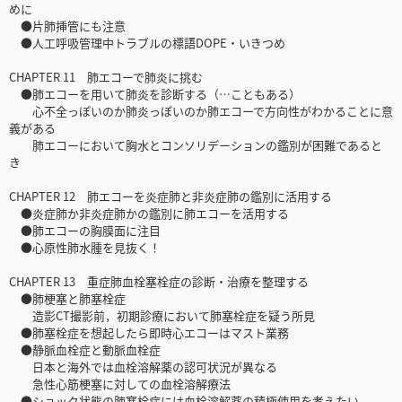
めに
●片肺挿管にも注意
●人工呼吸管理中トラブルの標語DOPE・いきつめ
CHAPTER 11 肺エコーで肺炎に挑む
●肺エコーを用いて肺炎を診断する（…こともある）
心不全っぽいのか肺炎っぽいのか肺エコーで方向性がわかることに意
義がある
肺エコーにおいて胸水とコンソリデーションの鑑別が困難であると
き
CHAPTER 12 肺エコーを炎症肺と非炎症肺の鑑別に活用する
●炎症肺か非炎症肺かの鑑別に肺エコーを活用する
●肺エコーの胸膜面に注目
●心原性肺水腫を見抜く！
CHAPTER 13 重症肺血栓塞栓症の診断・治療を整理する
●肺梗塞と肺塞栓症
造影CT撮影前，初期診療において肺塞栓症を疑う所見
●肺塞栓症を想起したら即時心エコーはマスト業務
●静脈血栓症と動脈血栓症
日本と海外では血栓溶解薬の認可状況が異なる
急性心筋梗塞に対しての血栓溶解療法
●ショック状態の肺塞栓症には血栓溶解薬の積極使用を考えたい