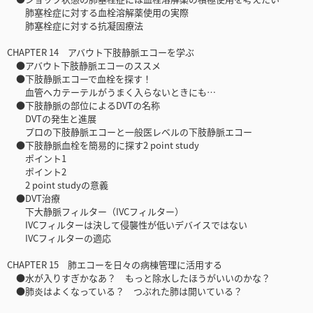
肺塞栓症に対する血栓溶解薬使用の実際
肺塞栓症に対する抗凝固療法
CHAPTER 14 アバウト下肢静脈エコーを学ぶ
●アバウト下肢静脈エコーのススメ
●下肢静脈エコーで血栓を探す！
血管へカテーテルがうまく入らないときにも…
●下肢静脈の部位によるDVTの名称
DVTの発生と進展
プロの下肢静脈エコーと一般医レベルの下肢静脈エコー
●下肢静脈血栓を簡易的に探す2 point study
ポイント1
ポイント2
2 point studyの意義
●DVT治療
下大静脈フィルター（IVCフィルター）
IVCフィルターは決して侵襲性が低いデバイスではない
IVCフィルターの適応
CHAPTER 15 肺エコーを日々の病棟管理に活用する
●水が入りすぎかなあ？ もっと除水したほうがいいのかな？
●肺炎はよくなっている？ つぶれた肺は開いている？