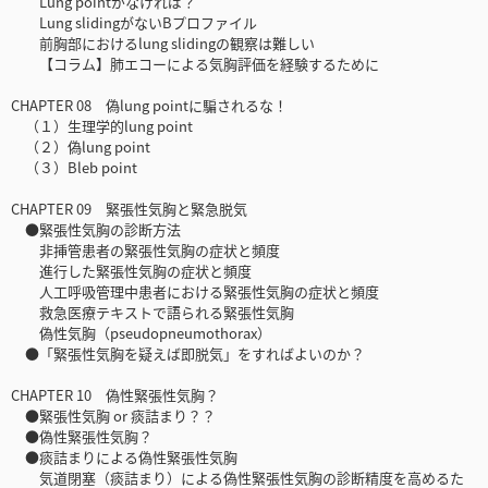
Lung pointがなければ？
Lung slidingがないBプロファイル
前胸部におけるlung slidingの観察は難しい
【コラム】肺エコーによる気胸評価を経験するために
CHAPTER 08 偽lung pointに騙されるな！
（１）生理学的lung point
（２）偽lung point
（３）Bleb point
CHAPTER 09 緊張性気胸と緊急脱気
●緊張性気胸の診断方法
非挿管患者の緊張性気胸の症状と頻度
進行した緊張性気胸の症状と頻度
人工呼吸管理中患者における緊張性気胸の症状と頻度
救急医療テキストで語られる緊張性気胸
偽性気胸（pseudopneumothorax）
●「緊張性気胸を疑えば即脱気」をすればよいのか？
CHAPTER 10 偽性緊張性気胸？
●緊張性気胸 or 痰詰まり？？
●偽性緊張性気胸？
●痰詰まりによる偽性緊張性気胸
気道閉塞（痰詰まり）による偽性緊張性気胸の診断精度を高めるた