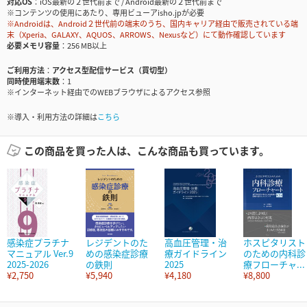
対応OS
iOS最新の２世代前まで / Android最新の２世代前まで
※コンテンツの使用にあたり、専用ビューアisho.jpが必要
※Androidは、Android２世代前の端末のうち、国内キャリア経由で販売されている端
末（Xperia、GALAXY、AQUOS、ARROWS、Nexusなど）にて動作確認しています
必要メモリ容量
256 MB以上
ご利用方法
アクセス型配信サービス（買切型）
同時使用端末数
1
※インターネット経由でのWEBブラウザによるアクセス参照
※導入・利用方法の詳細は
こちら
この商品を買った人は、こんな商品も買っています。
感染症プラチナ
レジデントのた
高血圧管理・治
ホスピタリスト
マニュアル Ver.9
めの感染症診療
療ガイドライン
のための内科診
2025-2026
の鉄則
2025
療フローチャ...
¥2,750
¥5,940
¥4,180
¥8,800