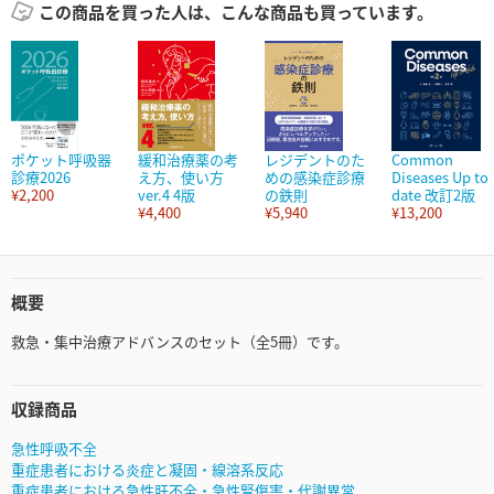
この商品を買った人は、こんな商品も買っています。
ポケット呼吸器
緩和治療薬の考
レジデントのた
Common
診療2026
え方、使い方
めの感染症診療
Diseases Up to
¥2,200
ver.4 4版
の鉄則
date 改訂2版
¥4,400
¥5,940
¥13,200
概要
救急・集中治療アドバンスのセット（全5冊）です。
収録商品
急性呼吸不全
重症患者における炎症と凝固・線溶系反応
重症患者における急性肝不全・急性腎傷害・代謝異常