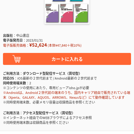
出版社
中山書店
電子版発売日
2023/01/31
¥52,624
電子版販売価格：
(本体¥47,840＋税10％)
カートに入れる
ご利用方法
ダウンロード型配信サービス（買切型）
対応OS
iOS最新の２世代前まで / Android最新の２世代前まで
同時使用端末数
2
※コンテンツの使用にあたり、専用ビューアisho.jpが必要
※Androidは、Android２世代前の端末のうち、国内キャリア経由で販売されている端
末（Xperia、GALAXY、AQUOS、ARROWS、Nexusなど）にて動作確認しています
※同時使用端末数、必要メモリ容量は収録商品を参照ください
ご利用方法
アクセス型配信サービス（買切型）
※インターネット経由でのWEBブラウザによるアクセス参照
※同時使用端末数は収録商品を参照ください