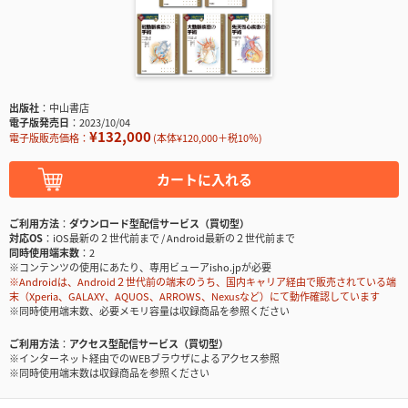
出版社
中山書店
電子版発売日
2023/10/04
¥132,000
電子版販売価格：
(本体¥120,000＋税10％)
カートに入れる
ご利用方法
ダウンロード型配信サービス（買切型）
対応OS
iOS最新の２世代前まで / Android最新の２世代前まで
同時使用端末数
2
※コンテンツの使用にあたり、専用ビューアisho.jpが必要
※Androidは、Android２世代前の端末のうち、国内キャリア経由で販売されている端
末（Xperia、GALAXY、AQUOS、ARROWS、Nexusなど）にて動作確認しています
※同時使用端末数、必要メモリ容量は収録商品を参照ください
ご利用方法
アクセス型配信サービス（買切型）
※インターネット経由でのWEBブラウザによるアクセス参照
※同時使用端末数は収録商品を参照ください