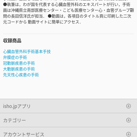
●執筆は，わが国を代表する心臓血管外科のエキスパートが行い，手術
画は沖縄県立南部医療センター・こども医療センター心・血管グループ顧
問の長田信洋氏が担当． ●動画は，各項目のタイトル頁に印刷した二次
元コードから 動画サイトに簡単にアクセス．
収録商品
心臓血管外科手術基本手技
弁膜症の手術
冠動脈疾患の手術
大動脈疾患の手術
先天性心疾患の手術
isho.jpアプリ
カテゴリー
アカウントサービス