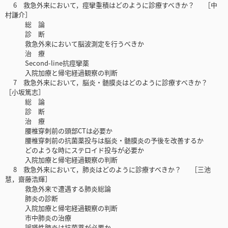
6 救急外来において，痙攣重積はどのように診療すべきか？ ［中
村謙介］
総 論
診 断
救急外来において脳波測定を行うべきか
治 療
Second-line抗痙攣薬
入院加療と帰宅経過観察の判断
7 救急外来において，脳炎・髄膜炎はどのように診療すべきか？
［小坂篤志］
総 論
診 断
治 療
腰椎穿刺前の頭部CTは必要か
腰椎穿刺前の抗菌薬投与は脳炎・髄膜炎の予後を改善するか
どのような時にステロイド投与が必要か
入院加療と帰宅経過観察の判断
8 救急外来において，肺炎はどのように診療すべきか？ ［三池
慧，齋藤浩輝］
救急外来で遭遇する肺炎総論
肺炎の診断
入院加療と帰宅経過観察の判断
市中肺炎の治療
誤嚥性肺炎は抗菌薬が必要か