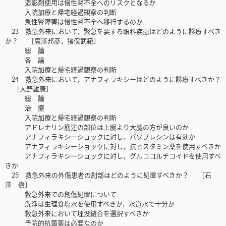
造影剤使用は慢性腎不全へのリスクとなるか
入院加療と帰宅経過観察の判断
急性腎障害は慢性腎不全へ移行するのか
23 救急外来において，緊急を要する眼科疾患はどのように診療すべき
か？ ［廣澤邦彦，猪俣武範］
総 論
各 論
入院加療と帰宅経過観察の判断
24 救急外来において，アナフィラキシーはどのように診療すべきか？
［大野雄康］
総 論
治 療
入院加療と帰宅経過観察の判断
アドレナリン筋注の部位は上腕より大腿の方が良いのか
アナフィラキシーショックに対し，バゾプレシンは有効か
アナフィラキシーショックに対し，抗ヒスタミン薬を使用すべきか
アナフィラキシーショックに対し，グルココルチコイドを使用すべ
きか
25 救急外来の外傷患者の創部はどのように処置すべきか？ ［石
澤 嶺］
救急外来での創傷処置について
洗浄は生理食塩水を使用すべきか，水道水で十分か
救急外来において埋没縫合を選択すべきか
予防的抗菌薬は必要なのか