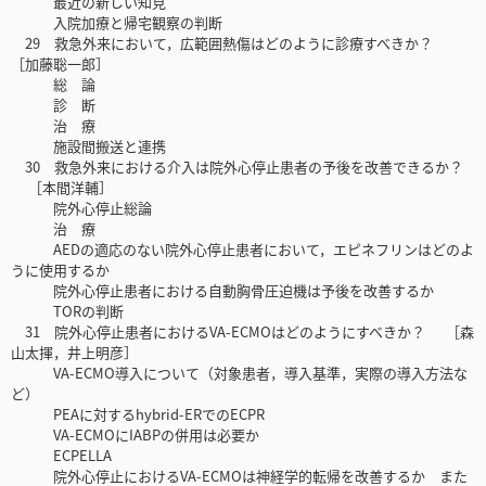
最近の新しい知見
入院加療と帰宅観察の判断
29 救急外来において，広範囲熱傷はどのように診療すべきか？
［加藤聡一郎］
総 論
診 断
治 療
施設間搬送と連携
30 救急外来における介入は院外心停止患者の予後を改善できるか？
［本間洋輔］
院外心停止総論
治 療
AEDの適応のない院外心停止患者において，エピネフリンはどのよ
うに使用するか
院外心停止患者における自動胸骨圧迫機は予後を改善するか
TORの判断
31 院外心停止患者におけるVA-ECMOはどのようにすべきか？ ［森
山太揮，井上明彦］
VA-ECMO導入について（対象患者，導入基準，実際の導入方法な
ど）
PEAに対するhybrid-ERでのECPR
VA-ECMOにIABPの併用は必要か
ECPELLA
院外心停止におけるVA-ECMOは神経学的転帰を改善するか また