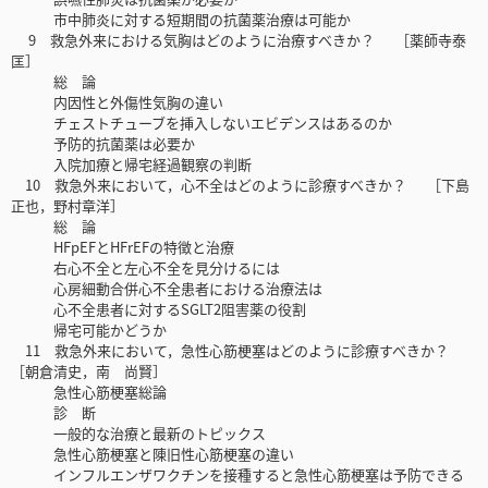
市中肺炎に対する短期間の抗菌薬治療は可能か
9 救急外来における気胸はどのように治療すべきか？ ［薬師寺泰
匡］
総 論
内因性と外傷性気胸の違い
チェストチューブを挿入しないエビデンスはあるのか
予防的抗菌薬は必要か
入院加療と帰宅経過観察の判断
10 救急外来において，心不全はどのように診療すべきか？ ［下島
正也，野村章洋］
総 論
HFpEFとHFrEFの特徴と治療
右心不全と左心不全を見分けるには
心房細動合併心不全患者における治療法は
心不全患者に対するSGLT2阻害薬の役割
帰宅可能かどうか
11 救急外来において，急性心筋梗塞はどのように診療すべきか？
［朝倉清史，南 尚賢］
急性心筋梗塞総論
診 断
一般的な治療と最新のトピックス
急性心筋梗塞と陳旧性心筋梗塞の違い
インフルエンザワクチンを接種すると急性心筋梗塞は予防できる