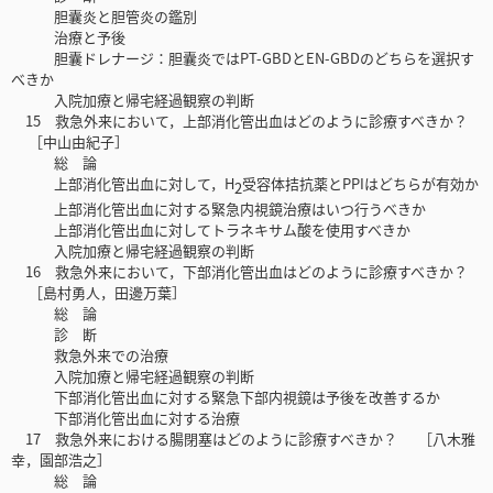
胆囊炎と胆管炎の鑑別
治療と予後
胆囊ドレナージ：胆囊炎ではPT-GBDとEN-GBDのどちらを選択す
べきか
入院加療と帰宅経過観察の判断
15 救急外来において，上部消化管出血はどのように診療すべきか？
［中山由紀子］
総 論
上部消化管出血に対して，H
受容体拮抗薬とPPIはどちらが有効か
2
上部消化管出血に対する緊急内視鏡治療はいつ行うべきか
上部消化管出血に対してトラネキサム酸を使用すべきか
入院加療と帰宅経過観察の判断
16 救急外来において，下部消化管出血はどのように診療すべきか？
［島村勇人，田邊万葉］
総 論
診 断
救急外来での治療
入院加療と帰宅経過観察の判断
下部消化管出血に対する緊急下部内視鏡は予後を改善するか
下部消化管出血に対する治療
17 救急外来における腸閉塞はどのように診療すべきか？ ［八木雅
幸，園部浩之］
総 論