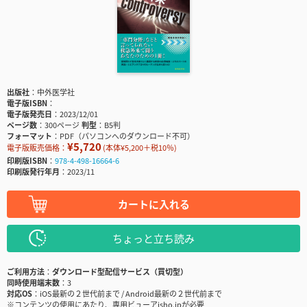
出版社
中外医学社
電子版ISBN
電子版発売日
2023/12/01
ページ数
300ページ
判型
B5判
フォーマット
PDF（パソコンへのダウンロード不可）
¥5,720
電子版販売価格：
(本体¥5,200＋税10％)
印刷版ISBN
978-4-498-16664-6
印刷版発行年月
2023/11
カートに入れる
ちょっと立ち読み
ご利用方法
ダウンロード型配信サービス（買切型）
同時使用端末数
3
対応OS
iOS最新の２世代前まで / Android最新の２世代前まで
※コンテンツの使用にあたり、専用ビューアisho.jpが必要