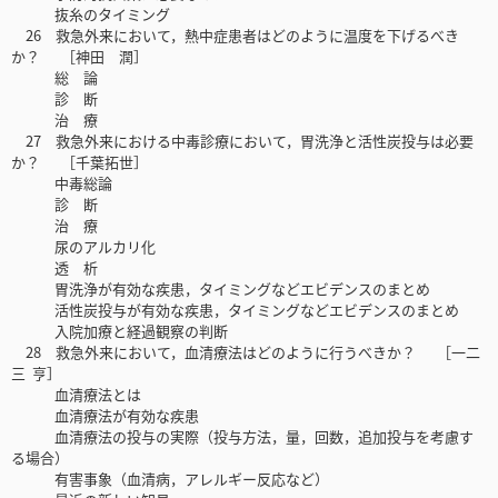
抜糸のタイミング
26 救急外来において，熱中症患者はどのように温度を下げるべき
か？ ［神田 潤］
総 論
診 断
治 療
27 救急外来における中毒診療において，胃洗浄と活性炭投与は必要
か？ ［千葉拓世］
中毒総論
診 断
治 療
尿のアルカリ化
透 析
胃洗浄が有効な疾患，タイミングなどエビデンスのまとめ
活性炭投与が有効な疾患，タイミングなどエビデンスのまとめ
入院加療と経過観察の判断
28 救急外来において，血清療法はどのように行うべきか？ ［一二
三 亨］
血清療法とは
血清療法が有効な疾患
血清療法の投与の実際（投与方法，量，回数，追加投与を考慮す
る場合）
有害事象（血清病，アレルギー反応など）