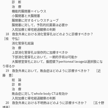
診 断
治 療
機能的腸閉塞＝イレウス
小腸閉塞と大腸閉塞
腸閉塞に対するイレウスチューブ
腸閉塞に対して，予防的抗菌薬は必要か
入院加療と帰宅経過観察の判断
18 救急外来における消化管穿孔はどのように診療すべきか？
［桂 守弘］
消化管穿孔総論
治 療
上部消化管穿孔は保存的に加療すべきか
下部消化管穿孔において，一期的手術は可能か
大腸憩室穿孔において，腹腔鏡下peritoneal lavageは選択肢にな
り得るか
19 救急外来において，敗血症はどのように診療すべきか？ ［近
藤 豊］
総 論
診 断
治 療
敗血症に対してwhole body CTは有効か
入院加療と帰宅経過観察の判断
20 救急外来における不明熱はどのように診療すべきか？ ［五十野
博基］