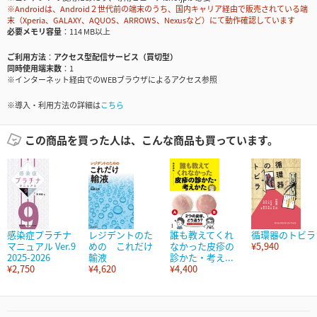
※Androidは、Android２世代前の端末のうち、国内キャリア経由で販売されている端
末（Xperia、GALAXY、AQUOS、ARROWS、Nexusなど）にて動作確認しています
必要メモリ容量
114 MB以上
ご利用方法
アクセス型配信サービス（買切型）
同時使用端末数
1
※インターネット経由でのWEBブラウザによるアクセス参照
※導入・利用方法の詳細は
こちら
この商品を買った人は、こんな商品も買っています。
感染症プラチナ
レジデントのた
誰も教えてくれ
循環器のトビラ
マニュアル Ver.9
めの これだけ
なかった皮疹の
¥5,940
2025-2026
輸液
診かた・考え...
¥2,750
¥4,620
¥4,400