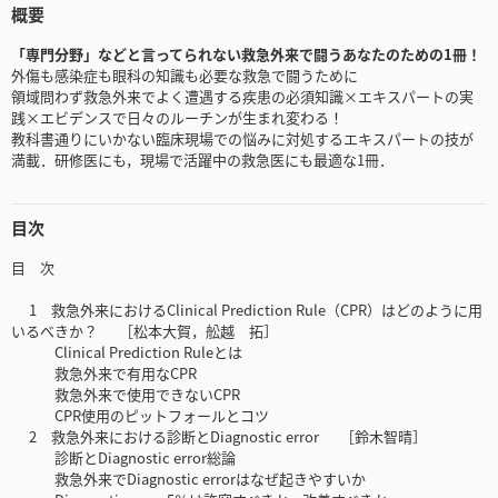
概要
「専門分野」などと言ってられない救急外来で闘うあなたのための1冊！
外傷も感染症も眼科の知識も必要な救急で闘うために
領域問わず救急外来でよく遭遇する疾患の必須知識×エキスパートの実
践×エビデンスで日々のルーチンが生まれ変わる！
教科書通りにいかない臨床現場での悩みに対処するエキスパートの技が
満載．研修医にも，現場で活躍中の救急医にも最適な1冊．
目次
目 次
1 救急外来におけるClinical Prediction Rule（CPR）はどのように用
いるべきか？ ［松本大賀，舩越 拓］
Clinical Prediction Ruleとは
救急外来で有用なCPR
救急外来で使用できないCPR
CPR使用のピットフォールとコツ
2 救急外来における診断とDiagnostic error ［鈴木智晴］
診断とDiagnostic error総論
救急外来でDiagnostic errorはなぜ起きやすいか