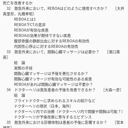
死亡を改善するか
32 救急外来において，REBOAはどのように使用すべきか？ ［大井
真里奈，丸橋孝昭］
REBOAとは1
REBOA下CTの是非
REBOAが有効な疾患
REBOAの効果が期待できない疾患
腹部骨盤の静脈出血に対するREBOAの有効性
内因性心停止に対するREBOAの有効性
33 救急外来において，開胸心臓マッサージは必要か？ ［濱口満
英］
総 論
実際の手技
開胸心臓マッサージは予後を悪化させるか？
開胸心臓マッサージが有効な可能性のある疾患
REBOAがあれば開胸心臓マッサージは不要か？
34 ドクターヘリは救急患者の予後を改善できるか？ ［大森一彦］
総 論
フライトドクターに求められるスキルの紹介など
ドクターヘリの現状（日本，海外）
ドクターヘリ内での治療（ドクターヘリ内で開腹や開胸は可能？）
ドクターヘリが予後改善に寄与するエビデンス
35 救急外来における診療体制は患者の予後に影響するか？ ［宮本
雄気］