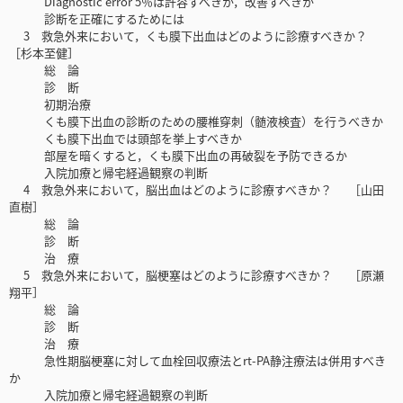
Diagnostic error 5％は許容すべきか，改善すべきか
診断を正確にするためには
3 救急外来において，くも膜下出血はどのように診療すべきか？
［杉本至健］
総 論
診 断
初期治療
くも膜下出血の診断のための腰椎穿刺（髄液検査）を行うべきか
くも膜下出血では頭部を挙上すべきか
部屋を暗くすると，くも膜下出血の再破裂を予防できるか
入院加療と帰宅経過観察の判断
4 救急外来において，脳出血はどのように診療すべきか？ ［山田
直樹］
総 論
診 断
治 療
5 救急外来において，脳梗塞はどのように診療すべきか？ ［原瀬
翔平］
総 論
診 断
治 療
急性期脳梗塞に対して血栓回収療法とrt-PA静注療法は併用すべき
か
入院加療と帰宅経過観察の判断