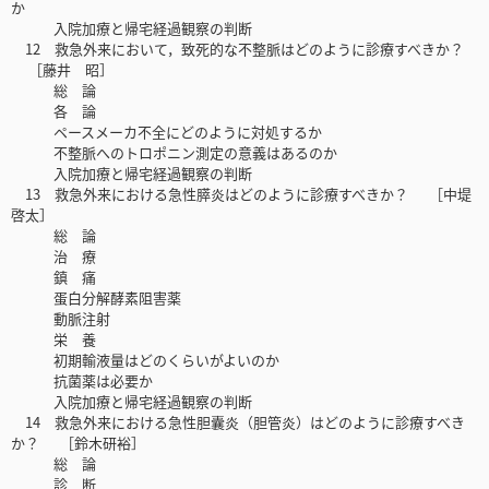
か
入院加療と帰宅経過観察の判断
12 救急外来において，致死的な不整脈はどのように診療すべきか？
［藤井 昭］
総 論
各 論
ペースメーカ不全にどのように対処するか
不整脈へのトロポニン測定の意義はあるのか
入院加療と帰宅経過観察の判断
13 救急外来における急性膵炎はどのように診療すべきか？ ［中堤
啓太］
総 論
治 療
鎮 痛
蛋白分解酵素阻害薬
動脈注射
栄 養
初期輸液量はどのくらいがよいのか
抗菌薬は必要か
入院加療と帰宅経過観察の判断
14 救急外来における急性胆囊炎（胆管炎）はどのように診療すべき
か？ ［鈴木研裕］
総 論
診 断