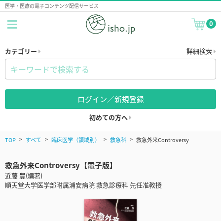
医学・医療の電子コンテンツ配信サービス
0
カテゴリー
詳細検索
ログイン／新規登録
初めての方へ
TOP
すべて
臨床医学（領域別）
救急科
救急外来Controversy
救急外来Controversy【電子版】
近藤 豊(編著)
順天堂大学医学部附属浦安病院 救急診療科 先任准教授