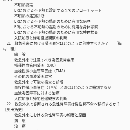
不明熱総論
ERにおける不明熱と診断するまでのフローチャート
不明熱の鑑別診断
ERにおける不明熱の鑑別のために有用な病歴
ERにおける不明熱の鑑別のために有用な身体診察
ERにおける不明熱の鑑別のために有用な検体検査
入院加療と帰宅経過観察の判断
21 救急外来における凝固異常はどのように診療すべきか？ ［梅
村 穣］
総 論
救急外来で注意すべき凝固異常疾患
播種性血管内凝固（DIC）
血栓性微小血管障害症（TMA）
その他の血液凝固異常
救急外来で可能な検査と診断
血栓性微小血管症（TMA）とDICはどのように鑑別するか
血液凝固障害に対する治療
入院加療と帰宅経過観察の判断
22 救急外来で診断される急性腎障害は慢性腎不全へ移行するか？
［奥田拓史］
救急外来における急性腎障害の頻度と原因
病 態
治 療