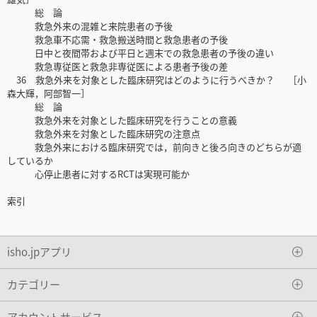
総 論
救急外来の混雑と来院患者の予後
救急車不応需・救急搬送時間と救急患者の予後
日中と夜間帯および平日と週末での救急患者の予後の違い
救急専従医と救急非専従医による患者予後の差
36 救急外来を対象とした臨床研究はどのように行うべきか？ ［小
森大輝，阿部智一］
総 論
救急外来を対象とした臨床研究を行うことの意義
救急外来を対象とした臨床研究の注意点
救急外来における臨床研究では，前向きと後ろ向きのどちらが適
しているか
心停止患者に対するRCTは実現可能か
索引
isho.jpアプリ
カテゴリー
アカウントサービス