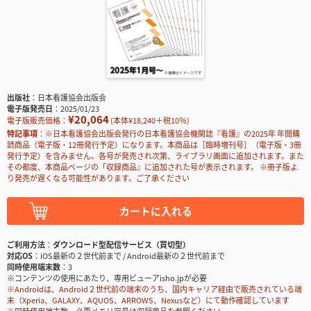
出版社
日本看護協会出版会
電子版発売日
2025/01/23
¥20,064
電子版販売価格：
(本体¥18,240＋税10％)
特記事項
※日本看護協会出版会発行の日本看護協会機関誌『看護』の2025年 年間購
読商品（電子版・12冊発行予定）になります。本商品は［臨時増刊号］（電子版・3冊
発行予定）を含みません。各号が発売され次第、ライブラリ画面に追加されます。また
その都度、本商品ページの「収録商品』に追加された号が表示されます。 ※冊子版よ
り発売が遅くなる可能性があります。ご了承ください
カートに入れる
ご利用方法
ダウンロード型配信サービス（買切型）
対応OS
iOS最新の２世代前まで / Android最新の２世代前まで
同時使用端末数
3
※コンテンツの使用にあたり、専用ビューアisho.jpが必要
※Androidは、Android２世代前の端末のうち、国内キャリア経由で販売されている端
末（Xperia、GALAXY、AQUOS、ARROWS、Nexusなど）にて動作確認しています