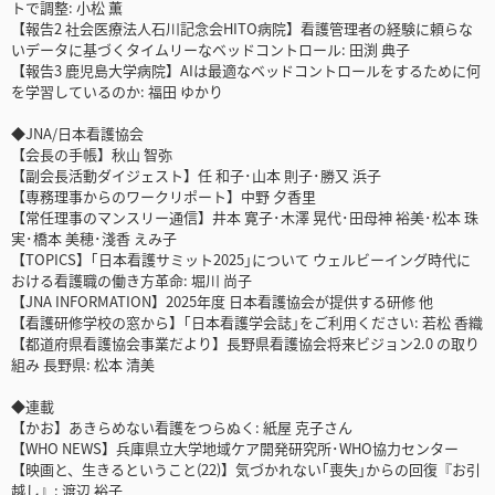
トで調整: 小松 薫
【報告2 社会医療法人石川記念会HITO病院】看護管理者の経験に頼らな
いデータに基づくタイムリーなベッドコントロール: 田渕 典子
【報告3 鹿児島大学病院】AIは最適なベッドコントロールをするために何
を学習しているのか: 福田 ゆかり
◆JNA/日本看護協会
【会長の手帳】秋山 智弥
【副会長活動ダイジェスト】任 和子･山本 則子･勝又 浜子
【専務理事からのワークリポート】中野 夕香里
【常任理事のマンスリー通信】井本 寛子･木澤 晃代･田母神 裕美･松本 珠
実･橋本 美穂･淺香 えみ子
【TOPICS】｢日本看護サミット2025｣について ウェルビーイング時代に
おける看護職の働き方革命: 堀川 尚子
【JNA INFORMATION】2025年度 日本看護協会が提供する研修 他
【看護研修学校の窓から】｢日本看護学会誌｣をご利用ください: 若松 香織
【都道府県看護協会事業だより】長野県看護協会将来ビジョン2.0 の取り
組み 長野県: 松本 清美
◆連載
【かお】あきらめない看護をつらぬく: 紙屋 克子さん
【WHO NEWS】兵庫県立大学地域ケア開発研究所･WHO協力センター
【映画と、生きるということ(22)】気づかれない｢喪失｣からの回復『お引
越し』: 渡辺 裕子