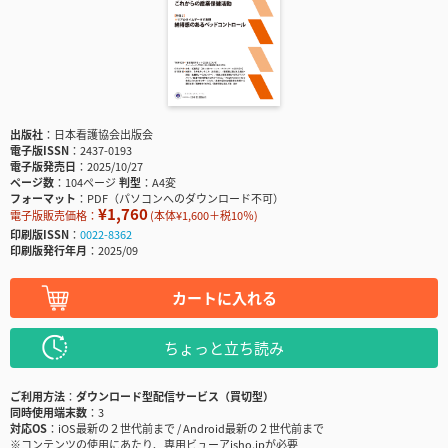
出版社
日本看護協会出版会
電子版ISSN
2437-0193
電子版発売日
2025/10/27
ページ数
104ページ
判型
A4変
フォーマット
PDF（パソコンへのダウンロード不可）
¥1,760
電子版販売価格：
(本体¥1,600＋税10％)
印刷版ISSN
0022-8362
印刷版発行年月
2025/09
カートに入れる
ちょっと立ち読み
ご利用方法
ダウンロード型配信サービス（買切型）
同時使用端末数
3
対応OS
iOS最新の２世代前まで / Android最新の２世代前まで
※コンテンツの使用にあたり、専用ビューアisho.jpが必要