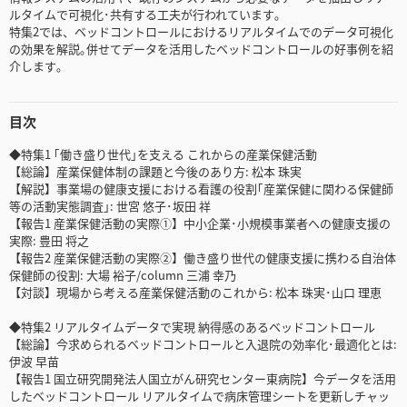
ルタイムで可視化･共有する工夫が行われています｡
特集2では、ベッドコントロールにおけるリアルタイムでのデータ可視化
の効果を解説｡併せてデータを活用したベッドコントロールの好事例を紹
介します｡
目次
◆特集1 ｢働き盛り世代｣を支える これからの産業保健活動
【総論】産業保健体制の課題と今後のあり方: 松本 珠実
【解説】事業場の健康支援における看護の役割｢産業保健に関わる保健師
等の活動実態調査｣: 世宮 悠子･坂田 祥
【報告1 産業保健活動の実際①】中小企業･小規模事業者への健康支援の
実際: 豊田 将之
【報告2 産業保健活動の実際②】働き盛り世代の健康支援に携わる自治体
保健師の役割: 大場 裕子/column 三浦 幸乃
【対談】現場から考える産業保健活動のこれから: 松本 珠実･山口 理恵
◆特集2 リアルタイムデータで実現 納得感のあるベッドコントロール
【総論】今求められるベッドコントロールと入退院の効率化･最適化とは:
伊波 早苗
【報告1 国立研究開発法人国立がん研究センター東病院】今データを活用
したベッドコントロール リアルタイムで病床管理シートを更新しチャッ