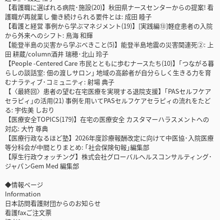
【看護職に選ばれる病院･施設(20)】秋田県ナースセンターからの提案! 看
護職が再就業し 働き続けられる要件とは: 成田 睦子
【看護と経営 事例から学ぶマネジメント(19)】[実践編⑬]軽症患者の入院
から外来へのシフト: 鳥海 和輝
【能登半島の災害から学ぶべきこと(5)】能登半島地震の災害関連死②: 上
田 耕蔵/column酒井 瑞穂･北山 玲子
【People -Centered Care 市民とともに歩むナースたち(10)】｢つながる暮
らしの談話室: 佃の渡しサロン｣ 地域の高齢者が自分らしく生きる力を育
むナラティブ･コミュニティ: 射場 典子
【〈最終回〉患者の望む在宅医療を実現する退院支援】｢PASセルフケア
セラピィ｣の活用(21) 事例を用いてPASセルフケアセラピィの流れをたど
る: 宇佐美 しおり
【医療安全TOPICS(179)】在宅の医療安全 カスタマーハラスメントへの
対応: 大竹 尊典
【医療行政なるほど塾】2026年度診療報酬改定に向けて中医協･入院医療
等分科会が中間とりまとめ: ｢社会保険旬報｣編集部
【厚生行政ウォッチング】株式会社グローバルヘルスコンサルティング･
ジャパンGem Med 編集部
◆情報ページ
Information
日本訪問看護財団からのお知らせ
看護faxご注文票