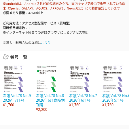
※Androidは、Android２世代前の端末のうち、国内キャリア経由で販売されている端
末（Xperia、GALAXY、AQUOS、ARROWS、Nexusなど）にて動作確認しています
必要メモリ容量
42 MB以上
ご利用方法
アクセス型配信サービス（買切型）
同時使用端末数
1
※インターネット経由でのWEBブラウザによるアクセス参照
※導入・利用方法の詳細は
こちら
巻号一覧
看護 Vol.78 No.9
看護 Vol.78 No.8
看護 Vol.78 No.7
看護 Vol.78 No.
2026年7月号
2026年6月臨時増
2026年6月号
2026年5月号
¥1,760
刊号
¥1,760
¥1,760
¥2,200