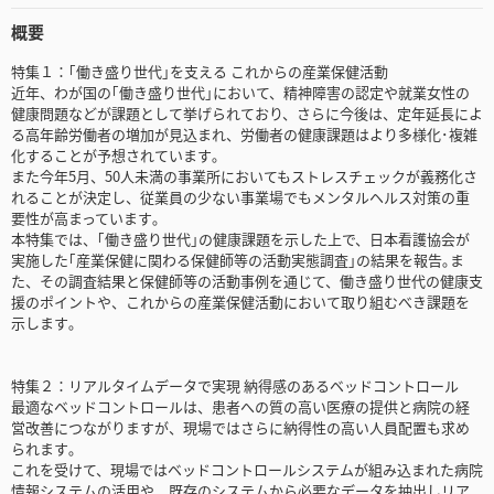
概要
特集１：｢働き盛り世代｣を支える これからの産業保健活動
近年、わが国の｢働き盛り世代｣において、精神障害の認定や就業女性の
健康問題などが課題として挙げられており、さらに今後は、定年延長によ
る高年齢労働者の増加が見込まれ、労働者の健康課題はより多様化･複雑
化することが予想されています｡
また今年5月、50人未満の事業所においてもストレスチェックが義務化さ
れることが決定し、従業員の少ない事業場でもメンタルヘルス対策の重
要性が高まっています｡
本特集では、｢働き盛り世代｣の健康課題を示した上で、日本看護協会が
実施した｢産業保健に関わる保健師等の活動実態調査｣の結果を報告｡ま
た、その調査結果と保健師等の活動事例を通じて、働き盛り世代の健康支
援のポイントや、これからの産業保健活動において取り組むべき課題を
示します｡
特集２：リアルタイムデータで実現 納得感のあるベッドコントロール
最適なベッドコントロールは、患者への質の高い医療の提供と病院の経
営改善につながりますが、現場ではさらに納得性の高い人員配置も求め
られます｡
これを受けて、現場ではベッドコントロールシステムが組み込まれた病院
情報システムの活用や、既存のシステムから必要なデータを抽出しリア