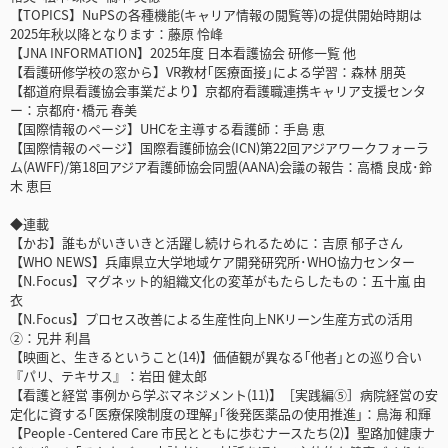
【TOPICS】NuPSの各種機能(キャリア情報の閲覧等)の提供開始時期は
2025年秋以降となります：藤原 怜峰
【JNA INFORMATION】2025年度 日本看護協会 研修一覧 他
【看護研修学校の窓から】VR教材｢医療面接｣による学習：森林 朋英
【都道府県看護協会事業だより】京都府看護職連携キャリア支援センタ
ー：京都府･橋元 春美
【国際情報のページ】UHCを主導する看護師：手島 恵
【国際情報のページ】国際看護師協会(ICN)第22回アジアワークフォーラ
ム(AWFF)/第18回アジア看護師協会同盟(AANA)会議の報告：高橋 良成･鈴
木 恵巨
◆連載
【かお】誰もがいきいきと活躍し続けられるために：吉原 郁子さん
【WHO NEWS】兵庫県立大学地域ケア開発研究所･WHO協力センター
【N.Focus】マグネット的組織文化の変革がもたらしたもの：五十嵐 由
衣
【N.Focus】プロセス改善による生産性向上NKリーン生産方式の活用
②：兄井 利昌
【映画と、生きるということ(14)】価値観が異なる｢他者｣との巡り合い
『パリ、テキサス』：岩田 健太郎
【看護と経営 事例から学ぶマネジメント(11)】［実践編⑤］病院経営の安
定化に資する｢医療保険制度の理解｣｢後発医薬品の使用推進｣：鳥海 和輝
【People -Centered Care 市民とともに歩むナースたち(2)】聖路加健康ナ