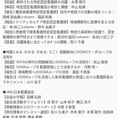
【総論】期待される特定認定看護師の活躍：木澤 晃代
【解説】特定認定看護師養成の現状と課題：中山 絵美
【報告1 糖尿病看護特定認定看護師】院内や地域での活動の場をつくる：
岡崎 眞由美/column：箱田 知美
【報告2 クリティカルケア特定認定看護師】地域横断的に医療を支える存
在：林 尚三/column：鈴木 由美子
【報告3 摂食嚥下障害看護特定認定看護師】特定行為研修の受講で、認定
看護師の専門性がより発揮できる：黒河内 誠司/column：長谷川 記三子
【提案】活躍推進に当たっての4 つの課題：荒川 千春
◆特集2 みる･わかる･きめる･うごく 問題解決にOODA(ウーダ)ループの
活用を
【総論】VUCAの時代の問題解決にOODAループの活用を!：秋山 智弥
【解説】OODAループを看護管理にどう活用するか：河野 秀一
【報告1】現場教育へのOODAループの活用：濵田 千枝美
【報告2】OODAループを活用した新卒看護師の育成における看護師長の
マネジメント：小川 圭子
◆JNA/日本看護協会
【会長の手帳】高橋 弘枝
【副会長活動ダイジェスト】任 和子･山本 則子･勝又 浜子
【専務理事からのワークリポート】中野 夕香里
【常任理事のマンスリー通信】吉川 久美子･井本 寛子･木澤 晃代･田母神
裕美･松本 珠実･橋本 美穂