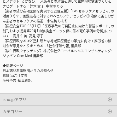
ビスポット｢るかなび｣ 来訪者との対話を通して主体的な健康づくりを
ナビゲートする：鈴木 貴子･中村めぐみ
【患者の望む在宅医療を実現する退院支援】｢PASセルフケアセラピィ｣の
活用(13) ケア困難患者に対するPASセルフケアセラピィ① 治療に苦しむが
ん患者のセルフケアの推進：宇佐美 しおり
【医療安全TOPICS(171)】｢医療事故の再発防止に向けた警鐘レポート｣の
創刊および提言第20号｢血液検査パニック値に係る死亡事例の分析｣につ
いて：高井 仁美･髙見 淳子
【医療行政なるほど塾】新たな地域医療構想の策定に向けて厚労省の検
討会が意見をとりまとめる：｢社会保険旬報｣編集部
【厚生行政ウォッチング】株式会社グローバルヘルスコンサルティング･
ジャパン Gem Med 編集部
◆情報ページ
日本訪問看護財団からのお知らせ
看護faxご注文票
次号予告･編集後記
isho.jpアプリ
カテゴリー