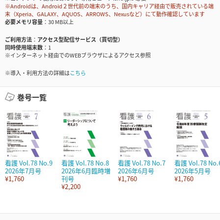
※Androidは、Android２世代前の端末のうち、国内キャリア経由で販売されている端
末（Xperia、GALAXY、AQUOS、ARROWS、Nexusなど）にて動作確認しています
必要メモリ容量
30 MB以上
ご利用方法
アクセス型配信サービス（買切型）
同時使用端末数
1
※インターネット経由でのWEBブラウザによるアクセス参照
※導入・利用方法の詳細は
こちら
巻号一覧
看護 Vol.78 No.9
看護 Vol.78 No.8
看護 Vol.78 No.7
看護 Vol.78 No.
2026年7月号
2026年6月臨時増
2026年6月号
2026年5月号
¥1,760
刊号
¥1,760
¥1,760
¥2,200