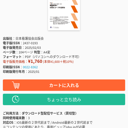
出版社
日本看護協会出版会
電子版ISSN
2437-0193
電子版発売日
2025/02/03
ページ数
104ページ
判型
A4変
フォーマット
PDF（パソコンへのダウンロード不可）
¥1,760
電子版販売価格：
(本体¥1,600＋税10％)
印刷版ISSN
0022-8362
印刷版発行年月
2025/01
カートに入れる
ちょっと立ち読み
ご利用方法
ダウンロード型配信サービス（買切型）
同時使用端末数
3
対応OS
iOS最新の２世代前まで / Android最新の２世代前まで
※コンテンツの使用にあたり、専用ビューアisho.jpが必要