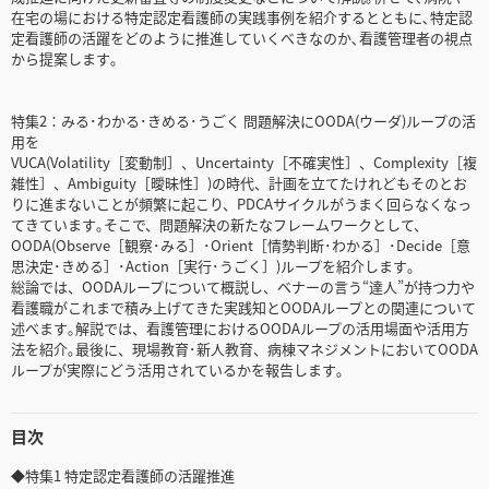
在宅の場における特定認定看護師の実践事例を紹介するとともに､特定認
定看護師の活躍をどのように推進していくべきなのか､看護管理者の視点
から提案します｡
特集2：みる･わかる･きめる･うごく 問題解決にOODA(ウーダ)ループの活
用を
VUCA(Volatility［変動制］、Uncertainty［不確実性］、Complexity［複
雑性］、Ambiguity［曖昧性］)の時代、計画を立てたけれどもそのとお
りに進まないことが頻繁に起こり、PDCAサイクルがうまく回らなくなっ
てきています｡そこで、問題解決の新たなフレームワークとして、
OODA(Observe［観察･みる］･Orient［情勢判断･わかる］･Decide［意
思決定･きめる］･Action［実行･うごく］)ループを紹介します｡
総論では、OODAループについて概説し、ベナーの言う“達人”が持つ力や
看護職がこれまで積み上げてきた実践知とOODAループとの関連について
述べます｡解説では、看護管理におけるOODAループの活用場面や活用方
法を紹介｡最後に、現場教育･新人教育、病棟マネジメントにおいてOODA
ループが実際にどう活用されているかを報告します｡
目次
◆特集1 特定認定看護師の活躍推進