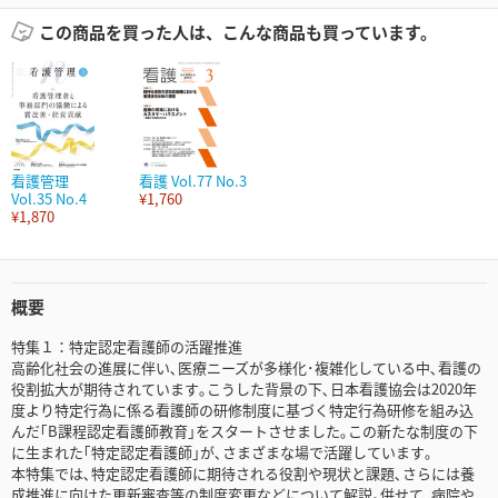
この商品を買った人は、こんな商品も買っています。
看護管理
看護 Vol.77 No.3
Vol.35 No.4
¥1,760
¥1,870
概要
特集１：特定認定看護師の活躍推進
高齢化社会の進展に伴い､医療ニーズが多様化･複雑化している中､看護の
役割拡大が期待されています｡こうした背景の下､日本看護協会は2020年
度より特定行為に係る看護師の研修制度に基づく特定行為研修を組み込
んだ｢B課程認定看護師教育｣をスタートさせました｡この新たな制度の下
に生まれた｢特定認定看護師｣が､さまざまな場で活躍しています｡
本特集では､特定認定看護師に期待される役割や現状と課題､さらには養
成推進に向けた更新審査等の制度変更などについて解説｡併せて､病院や