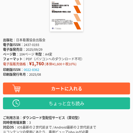
出版社
日本看護協会出版会
電子版ISSN
2437-0193
電子版発売日
2025/09/29
ページ数
104ページ
判型
A4変
フォーマット
PDF（パソコンへのダウンロード不可）
¥1,760
電子版販売価格：
(本体¥1,600＋税10％)
印刷版ISSN
0022-8362
印刷版発行年月
2025/08
カートに入れる
ちょっと立ち読み
ご利用方法
ダウンロード型配信サービス（買切型）
同時使用端末数
3
対応OS
iOS最新の２世代前まで / Android最新の２世代前まで
※コンテンツの使用にあたり、専用ビューアisho.jpが必要