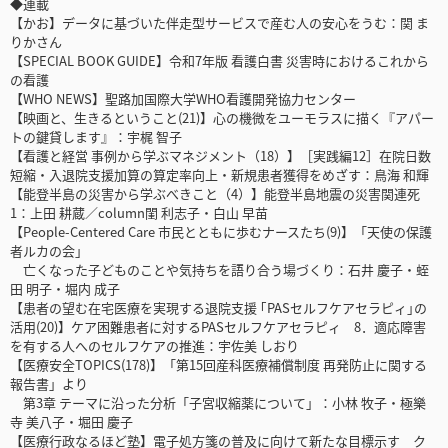
◆連載
【かお】データに基づいた伴走型サービスで産む人の安心をうむ：関 ま
りかさん
【SPECIAL BOOK GUIDE】令和7年版 看護白書 災害時におけるこれから
の看護
【WHO NEWS】聖路加国際大学WHO看護開発協力センター
【映画と、生きるということ(21)】心の機微をユーモラスに描く『アパー
トの鍵貸します』：宇梶 智子
【看護と経営 事例から学ぶマネジメント（18）】［実践編12］在院日数
短縮・入退院支援加算の算定率向上・新規患者獲得をめざす：鳥海 和輝
【能登半島の災害から学ぶべきこと（4）】能登半島地震の災害関連死
1：上田 耕蔵／column閨 利志子・白山 早苗
【People-Centered Care 市民とともに歩むナースたち(9)】「天使の保護
者ルカの会」
亡くなった子どものことや気持ちを語り合う場づくり：石井 慶子・蛭
田 明子・堀内 成子
【患者の望む在宅医療を実現する退院支援 ｢PASセルフケアセラピィ｣の
活用(20)】ケア困難患者に対するPASセルフケアセラピィ 8．適応障害
を有する人へのセルフケアの推進：宇佐美 しおり
【医療安全TOPICS(178)】「第15回産科医療補償制度 再発防止に関する
報告書」より
第3章 テーマに沿った分析「子宮収縮薬について」：小林 牧子・極樂
寺 美八子・堀田 慶子
【医療行政なるほど塾】電子処方箋の普及に向けて新たな目標示す ク