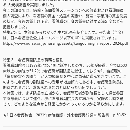
る 大規模調査を実施しました。
今回の調査では、病院・訪問看護ステーションへの調査および看護職員
個人調査により、看護職の賃金・処遇の実態や、施設・事業所の賃金制度
の状況、今後の賃上げ予定、看護職の自身の賃金に対する満足度などを
把握しました。
特集2では、本調査からわかった主な結果を紹介します。報告書（全文）
は、日本看護協会公式ホームページ以下のURLに掲載されています。
https://www.nurse.or.jp/nursing/assets/kangochingin_report_2024.pdf
特集３：看護職副院長の職務と役割
看護職副院長は1989年にわが国に誕生したのち、36年が経過。今では500
床以上の病院の51.2％で看護職が副院長に就任しており★1、看護職の
「病院経営への関与」が大規模病院を中心に急速に進んできています。こ
のように看護職の副院長への登用が増加傾向にある中、看護職副院長に
期待されること、求められる能力とはいったい何でしょうか。
本特集では、まず院長の立場から、看護管理者が副院長として経営参画
する意義について述べ、次に看護職副院長の立場から、実際の活動を通
じて、どのような視点から経営にかかわっているのかを明らかにします。
★1 日本看護協会：2021年病院看護・外来看護実態調査 報告書，p.50-52.