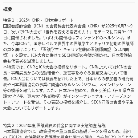
概要
特集１：2025年CNR・ICN大会リポート
国際看護師協会（ICN）の会員協会代表者会議（CNR）が2025年6月7〜9
日、次いでICN大会が「世界を変える看護の力！」をテーマに同月9〜13
日に開催されました。いずれも開催地はフィンランドのヘルシンキ。ま
た、今年ICNが、国際レベルで世界中の看護学生とキャリア初期の看護師
の声を届けようと、「看護学生・キャリア初期の看護師同盟（SECN同
盟）」を設立。ICN大会に併せてSECN同盟の会議が開かれ、日本看護協
会も代表者を派遣しました。
本特集では、CNRとICN大会の模様をリポート。CNRについてはICNの会
長・事務局長からの活動報告や、運営等をめぐる意見交換について報
告。ICN大会については概要を紹介した上で、日本からの参加者の研究発
表や日本看護協会の事業に関連のあるシンポジウム、メインセッション
等の模様を報告します。また、日本から初めて、真田弘美氏（石川県立看
護大学学長、東京大学名誉教授）がインターナショナル・アチーブメン
ト・アワードを受賞。その表彰の模様を紹介し、SECN同盟の会議や学生
大会についてもリポートします。
特集２：2024年度 看護職員の賃金に関する実態調査 解説
日本看護協会では、政策提言や重点事業の基礎データを得るため、前回
の「2012年 病院勤務の看護職の賃金に関する調査」から約12年ぶりとな