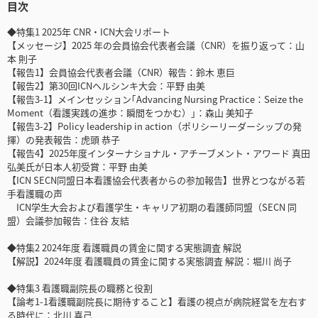
目次
◆特集1 2025年 CNR・ICN大会リポート
【メッセージ】2025 年の会員協会代表者会議（CNR）を振り返って：山
本 則子
【報告1】会員協会代表者会議（CNR）報告：鈴木 恵巨
【報告2】第30回ICNヘルシンキ大会：平野 由美
【報告3-1】メインセッション｢Advancing Nursing Practice：Seize the
Moment（看護実践の進歩：瞬間をつかむ）｣：森山 美知子
【報告3-2】Policy leadership in action（ポリシーリーダーシップの発
揮）の発表報告：虎頭 恭子
【報告4】2025年度インターナショナル・アチーブメント・アワード 真田
弘美氏が日本人初受賞：平野 由美
【ICN SECN同盟日本看護協会代表者からの参加報告】世界とつながる若
手看護職の声
ICN学生大会および看護学生・キャリア初期の看護師同盟（SECN 同
盟）会議参加報告：住谷 友結
◆特集2 2024年度 看護職員の賃金に関する実態調査 解説
【解説】2024年度 看護職員の賃金に関する実態調査 解説：堀川 尚子
◆特集3 看護職副院長の職務と役割
【論考1-1看護職副院長に期待すること】看護の視点が病院経営を左右す
る時代に：北川 喜己