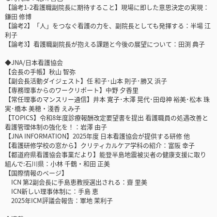
【論考1-2看護職副院長に期待すること】現場に即した意思決定の実現：
鎌田 修博
【論考2】「人」をつなぐ看護の力を、副院長としても発揮する：半場 江
利子
【論考3】看護職副院長が抱える課題と今後の展望について：田渕 典子
◆JNA/日本看護協会
【会長の手帳】秋山 智弥
【副会長活動ダイジェスト】任 和子･山本 則子･勝又 浜子
【専務理事からのワークリポート】中野 夕香里
【常任理事のマンスリー通信】井本 寛子･木澤 晃代･田母神 裕美･松本 珠
実･橋本 美穂・淺香 えみ子
【TOPICS】令和8年度診療報酬改定要望書を提出 看護職員の処遇改善と
看護管理体制の強化を！：岩澤 由子
【JNA INFORMATION】2025年度 日本看護協会が提供する研修 他
【看護研修学校の窓から】クリティカルケア学科の紹介：富阪 幸子
【都道府県看護協会事業だより】能登半島地震被災者の健康支援に取り
組んで:石川県：小林 千鶴・和田 正美
【国際情報のページ】
ICN 第2副会長に手島恵教授選出される：齋 里美
ICN新しい理事体制に：手島 恵
2025年ICM評議会報告：軍地 茉利子