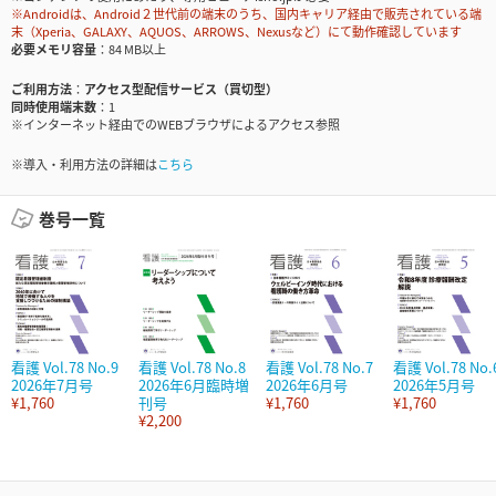
※Androidは、Android２世代前の端末のうち、国内キャリア経由で販売されている端
末（Xperia、GALAXY、AQUOS、ARROWS、Nexusなど）にて動作確認しています
必要メモリ容量
84 MB以上
ご利用方法
アクセス型配信サービス（買切型）
同時使用端末数
1
※インターネット経由でのWEBブラウザによるアクセス参照
※導入・利用方法の詳細は
こちら
巻号一覧
看護 Vol.78 No.9
看護 Vol.78 No.8
看護 Vol.78 No.7
看護 Vol.78 No.
2026年7月号
2026年6月臨時増
2026年6月号
2026年5月号
¥1,760
刊号
¥1,760
¥1,760
¥2,200