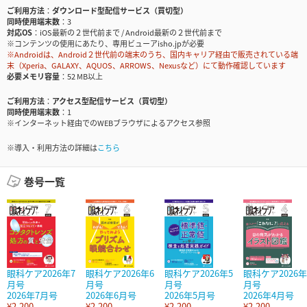
ご利用方法
ダウンロード型配信サービス（買切型）
同時使用端末数
3
対応OS
iOS最新の２世代前まで / Android最新の２世代前まで
※コンテンツの使用にあたり、専用ビューアisho.jpが必要
※Androidは、Android２世代前の端末のうち、国内キャリア経由で販売されている端
末（Xperia、GALAXY、AQUOS、ARROWS、Nexusなど）にて動作確認しています
必要メモリ容量
52 MB以上
ご利用方法
アクセス型配信サービス（買切型）
同時使用端末数
1
※インターネット経由でのWEBブラウザによるアクセス参照
※導入・利用方法の詳細は
こちら
巻号一覧
眼科ケア2026年7
眼科ケア2026年6
眼科ケア2026年5
眼科ケア2026年
月号
月号
月号
月号
2026年7月号
2026年6月号
2026年5月号
2026年4月号
¥2,200
¥2,200
¥2,200
¥2,200