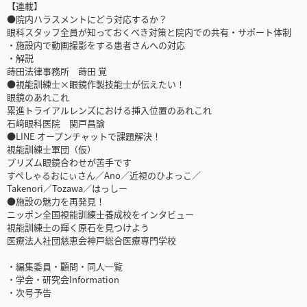
【連載】
●院内ハラスメントにどう対応するか？
眼科スタッフ全員が知っておくべき対策と院内での共有・サポート体制
・施設内で動画撮影をする患者さんへの対応
・解説
蒔田法律事務所 蒔田 覚
●視能訓練士×眼鏡作製技能士が伝えたい！
眼鏡のあれこれ
累進トライアルレンズにおける挿入位置のあれこれ
石﨑眼科医院 関戸昌諭
●LINE オープンチャットで課題解決！
視能訓練士軍団（仮）
プリズム眼鏡合わせが苦手です
すぺしゃるおにぃさん／Ano／近視のひよっこ／
Takenori／Tozawa／はっしー
●施設の魅力を再発見！
ニッポン全国視能訓練士養成校をインタビュー
視能訓練士の輝く原石を見つけよう
医療法人社団慈恵会神戸総合医療専門学校
・編集委員・顧問・同人一覧
・学会・研究会Information
・次号予告