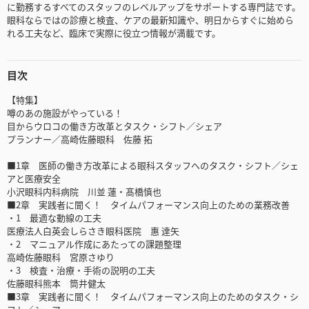
に勤務するすべてのスタッフのレベルアップをサポートする専門誌です。
眼科ならではの診療と検査、ケアの最新知識や、明日からすぐに始めら
れる工夫など、臨床で実際に役立つ情報が満載です。
目次
【特集】
噂のあの施設がやっている！
目からウロコの働き方改革とタスク・シフト／シェア
プランナー／高崎佐藤眼科 佐藤 拓
■1章 医師の働き方改革による眼科スタッフへのタスク・シフト／シェ
アと医療安全
小沢眼科内科病院 川並 蓮・髙橋慎也
■2章 実践者に聞く！ タイムパフォーマンス向上のための業務改善
・1 最適な動線の工夫
医療法人白英会しらさき眼科医院 惠 達矢
・2 マニュアル作成にあたっての課題整理
高崎佐藤眼科 宮原さゆり
・3 検査・治療・手術の説明の工夫
佐藤眼科熊本 筒井健太
■3章 実践者に聞く！ タイムパフォーマンス向上のためのタスク・シ