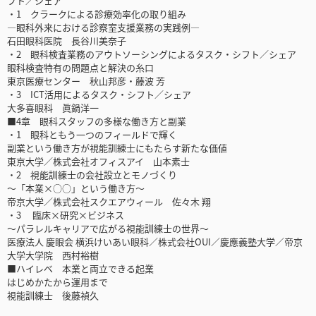
フト／シェア
・1 クラークによる診療効率化の取り組み
―眼科外来における診察室支援業務の実践例―
石田眼科医院 長谷川美奈子
・2 眼科検査業務のアウトソーシングによるタスク・シフト／シェア
眼科検査特有の問題点と解決の糸口
東京医療センター 秋山邦彦・藤波 芳
・3 ICT活用によるタスク・シフト／シェア
大多喜眼科 眞鍋洋一
■4章 眼科スタッフの多様な働き方と副業
・1 眼科ともう一つのフィールドで輝く
副業という働き方が視能訓練士にもたらす新たな価値
東京大学／株式会社オフィスアイ 山本素士
・2 視能訓練士の会社設立とモノづくり
～「本業×○○」という働き方～
帝京大学／株式会社スクエアウィール 佐々木 翔
・3 臨床×研究×ビジネス
～パラレルキャリアで広がる視能訓練士の世界～
医療法人 慶眼会 横浜けいあい眼科／株式会社OUI／慶應義塾大学／帝京
大学大学院 西村裕樹
■ハイレベ 本業と両立できる起業
はじめかたから運用まで
視能訓練士 後藤禎久