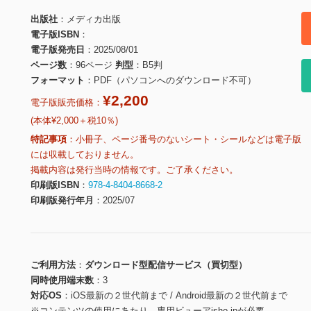
出版社
メディカ出版
電子版ISBN
電子版発売日
2025/08/01
ページ数
96ページ
判型
B5判
フォーマット
PDF（パソコンへのダウンロード不可）
¥2,200
電子版販売価格：
(本体¥2,000＋税10％)
特記事項
小冊子、ページ番号のないシート・シールなどは電子版
には収載しておりません。
掲載内容は発行当時の情報です。ご了承ください。
印刷版ISBN
978-4-8404-8668-2
印刷版発行年月
2025/07
ご利用方法
ダウンロード型配信サービス（買切型）
同時使用端末数
3
対応OS
iOS最新の２世代前まで / Android最新の２世代前まで
※コンテンツの使用にあたり、専用ビューアisho.jpが必要