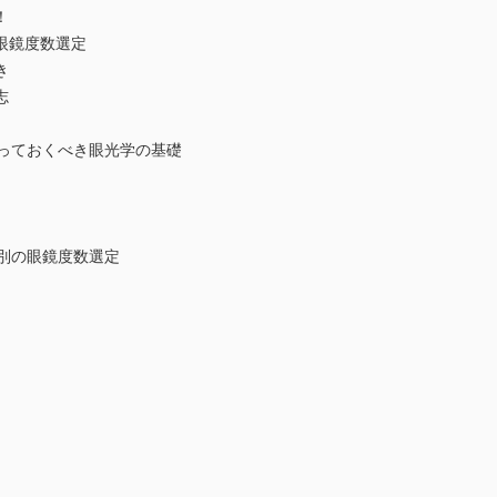
！
眼鏡度数選定
き
志
知っておくべき眼光学の基礎
別の眼鏡度数選定