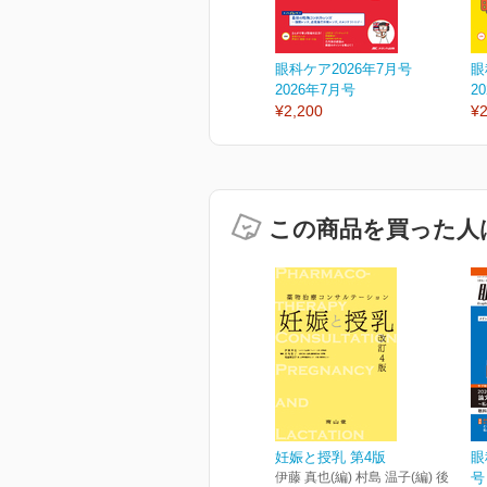
眼科ケア2026年7月号
眼
2026年7月号
2
¥2,200
¥2
この商品を買った人
妊娠と授乳 第4版
眼
伊藤 真也(編) 村島 温子(編) 後
号