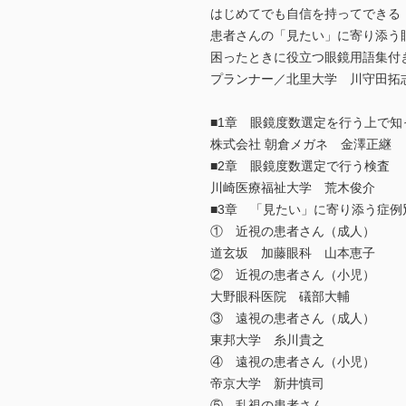
はじめてでも自信を持ってできる
患者さんの「見たい」に寄り添う
困ったときに役立つ眼鏡用語集付
プランナー／北里大学 川守田拓
■1章 眼鏡度数選定を行う上で
株式会社 朝倉メガネ 金澤正継
■2章 眼鏡度数選定で行う検査
川崎医療福祉大学 荒木俊介
■3章 「見たい」に寄り添う症例
① 近視の患者さん（成人）
道玄坂 加藤眼科 山本恵子
② 近視の患者さん（小児）
大野眼科医院 礒部大輔
③ 遠視の患者さん（成人）
東邦大学 糸川貴之
④ 遠視の患者さん（小児）
帝京大学 新井慎司
⑤ 乱視の患者さん