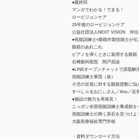
●最終回
マンガでわかる！できる！
ロービジョンケア
25年後のロービジョンケア
公益社団法人NEXT VISION 仲泊
●視能訓練士×眼鏡作製技能士が伝
眼鏡のあれこれ
ピアノを弾くときに装用する眼鏡
石﨑眼科医院 関戸昌諭
●LINEオープンチャットで課題解
視能訓練士軍団（仮）
小児の近視に対する眼鏡度数に悩
すぺしゃるおにぃさん／Ano／近視の
●施設の魅力を再発見！
ニッポン全国視能訓練士養成校を
視能訓練士の輝く原石を見つけよ
大阪医療福祉専門学校
・資料ダウンロード方法