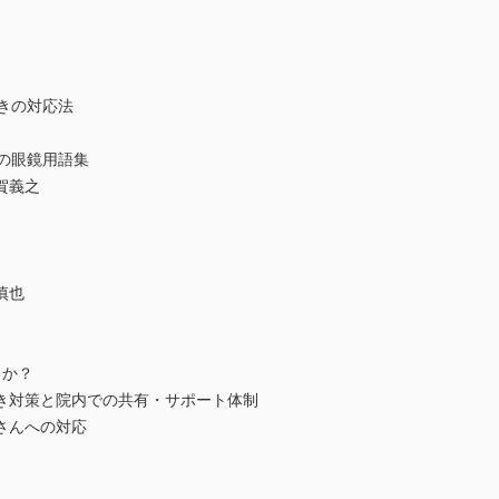
きの対応法
の眼鏡用語集
賀義之
慎也
るか？
き対策と院内での共有・サポート体制
さんへの対応