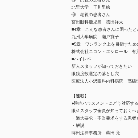
北里大学 干川里絵
⑥ 老視の患者さん
宮田眼科鹿児島 徳田祥太
■4章 こんな患者さんに困ったと
九州大学病院 瀬戸寛子
■5章 ワンランク上を目指すため
株式会社ニコン・エシロール 有
■ハイレベ
新人スタッフが知っておきたい！
眼鏡度数選定の落とし穴
医療法人小沢眼科内科病院 髙橋
【連載】
●院内ハラスメントにどう対応す
眼科スタッフ全員が知っておくべ
・過大要求・不当要求をする患者
・解説
蒔田法律事務所 蒔田 覚