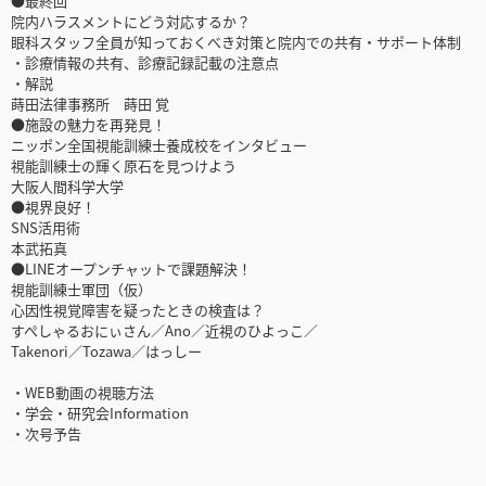
●最終回
院内ハラスメントにどう対応するか？
眼科スタッフ全員が知っておくべき対策と院内での共有・サポート体制
・診療情報の共有、診療記録記載の注意点
・解説
蒔田法律事務所 蒔田 覚
●施設の魅力を再発見！
ニッポン全国視能訓練士養成校をインタビュー
視能訓練士の輝く原石を見つけよう
大阪人間科学大学
●視界良好！
SNS活用術
本武拓真
●LINEオープンチャットで課題解決！
視能訓練士軍団（仮）
心因性視覚障害を疑ったときの検査は？
すぺしゃるおにぃさん／Ano／近視のひよっこ／
Takenori／Tozawa／はっしー
・WEB動画の視聴方法
・学会・研究会Information
・次号予告