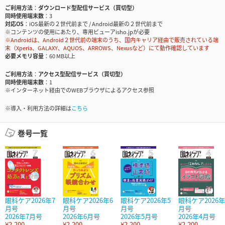
ご利用方法
ダウンロード型配信サービス（買切型）
同時使用端末数
3
対応OS
iOS最新の２世代前まで / Android最新の２世代前まで
※コンテンツの使用にあたり、専用ビューアisho.jpが必要
※Androidは、Android２世代前の端末のうち、国内キャリア経由で販売されている端
末（Xperia、GALAXY、AQUOS、ARROWS、Nexusなど）にて動作確認しています
必要メモリ容量
60 MB以上
ご利用方法
アクセス型配信サービス（買切型）
同時使用端末数
1
※インターネット経由でのWEBブラウザによるアクセス参照
※導入・利用方法の詳細は
こちら
巻号一覧
眼科ケア2026年7
眼科ケア2026年6
眼科ケア2026年5
眼科ケア2026年
月号
月号
月号
月号
2026年7月号
2026年6月号
2026年5月号
2026年4月号
¥2,200
¥2,200
¥2,200
¥2,200