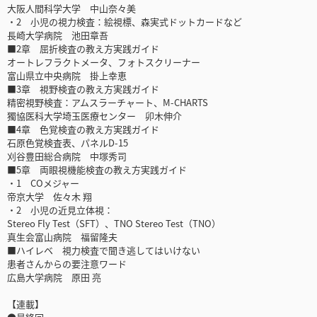
大阪人間科学大学 中山奈々美
・2 小児の視力検査：絵視標、森実式ドットカードなど
長崎大学病院 池田章吾
■2章 屈折検査の教え方実践ガイド
オートレフラクトメータ、フォトスクリーナー
富山県立中央病院 掛上幸恵
■3章 視野検査の教え方実践ガイド
精密視野検査：アムスラーチャート、M-CHARTS
獨協医科大学埼玉医療センター 卯木伸介
■4章 色覚検査の教え方実践ガイド
石原色覚検査表、パネルD-15
刈谷豊田総合病院 中塚秀司
■5章 両眼視機能検査の教え方実践ガイド
・1 COメジャー
帝京大学 佐々木 翔
・2 小児の近見立体視：
Stereo Fly Test（SFT）、TNO Stereo Test（TNO）
真生会富山病院 福留隆夫
■ハイレベ 視力検査で聞き逃してはいけない
患者さんからの要注意ワード
広島大学病院 原田 亮
【連載】