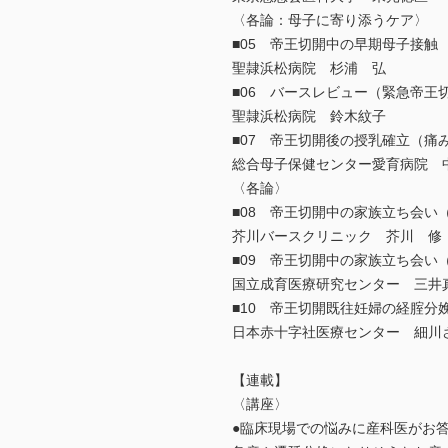
〈各論：母子に寄り添うケア〉
■05 帝王切開中の早期母子接触
聖隷浜松病院 杉浦 弘
■06 バースレビュー（緊急帝王
聖隷浜松病院 鈴木紋子
■07 帝王切開後の授乳確立（痛
総合母子保健センター愛育病院 
〈各論〉
■08 帝王切開中の家族立ち会い
芥川バースクリニック 芥川 修
■09 帝王切開中の家族立ち会い
国立成育医療研究センター 三井
■10 帝王切開既往妊婦の経腟分
日本赤十字社医療センター 細川
【連載】
〈講座〉
●臨床現場での悩みに産科医がお