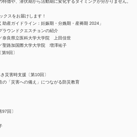
の特徴や、潜伏期から活動期に変化するタイミングが分かりません。
新トピックスをお届けします！
助産ガイドライン：妊娠期・分娩期・産褥期 2024」
グラウンドクエスチョンの紹介
／奈良県立医科大学大学院 上田佳世
／聖路加国際大学大学院 増澤祐子
〔第9回〕
き災害時支援〔第10回〕
性の「災害への備え」につながる防災教育
第97回〕
子