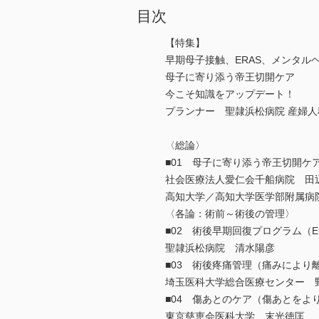
目次
【特集】
早期母子接触、ERAS、メンタル
母子に寄り添う帝王切開ケア
今こそ知識をアップデート！
プランナー 聖隷浜松病院 産婦人
〈総論〉
■01 母子に寄り添う帝王切開
社会医療法人愛仁会千船病院 田
高知大学／高知大学医学部附属病
〈各論：術前～術後の管理〉
■02 術後早期回復プログラム（E
聖隷浜松病院 清水陽彦
■03 術後疼痛管理（痛みにより
埼玉医科大学総合医療センター 
■04 傷あとのケア（傷あとを
東京慈恵会医科大学 末光徳匡