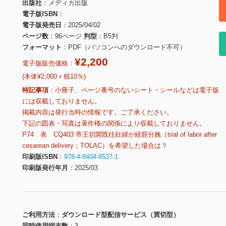
出版社
メディカ出版
電子版ISBN
電子版発売日
2025/04/02
ページ数
96ページ
判型
B5判
フォーマット
PDF（パソコンへのダウンロード不可）
¥2,200
電子版販売価格：
(本体¥2,000＋税10％)
特記事項
小冊子、ページ番号のないシート・シールなどは電子版
には収載しておりません。
掲載内容は発行当時の情報です。ご了承ください。
下記の図表・写真は著作権の関係により収載しておりません。
P74 表 CQ403 帝王切開既往妊婦が経腟分娩（trial of labor after
cesarean delivery；TOLAC）を希望した場合は？
印刷版ISBN
978-4-8404-8537-1
印刷版発行年月
2025/03
ご利用方法
ダウンロード型配信サービス（買切型）
同時使用端末数
3