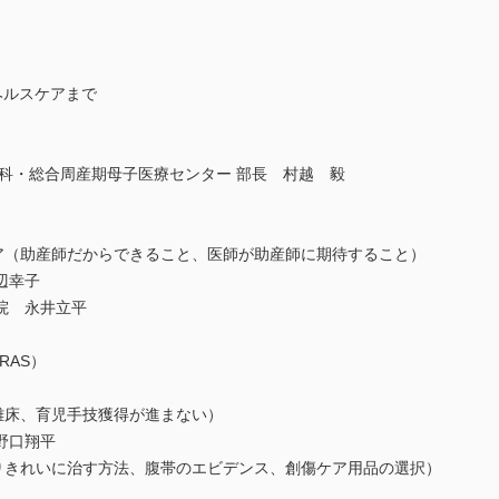
ヘルスケアまで
科・総合周産期母子医療センター 部長 村越 毅
ケア（助産師だからできること、医師が助産師に期待すること）
辺幸子
院 永井立平
RAS）
離床、育児手技獲得が進まない）
野口翔平
よりきれいに治す方法、腹帯のエビデンス、創傷ケア用品の選択）