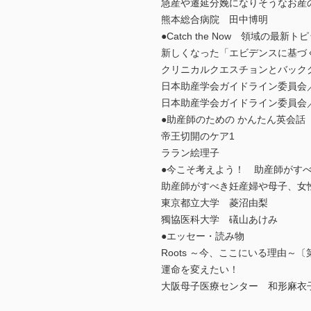
急産や遷延分娩になりそうなお産
熊本総合病院 田中博明
●Catch the Now 領域の最
新しくなった「エビデンスに基づく
クリニカルクエスチョンとバック
日本助産学会ガイドライン委員会
日本助産学会ガイドライン委員会
●助産師のための かんたん英会話
帝王切開のケア1
ララン絵理子
●今こそ考えよう！ 助産師がすべ
助産師がすべき妊産婦や母子、女
東京都立大学 菱沼由梨
獨協医科大学 礒山あけみ
●エッセー・読み物
Roots ～今、ここにいる理由～〔
運命を変えたい！
大阪母子医療センター 和形麻衣