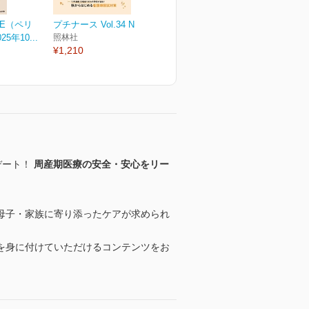
ARE（ペリ
プチナース Vol.34 No.12
年10...
照林社
¥1,210
デート！
周産期医療の安全・安心をリー
母子・家族に寄り添ったケアが求められ
を身に付けていただけるコンテンツをお