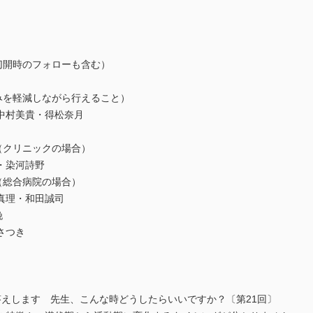
切開時のフォローも含む）
みを軽減しながら行えること）
中村美貴・得松奈月
（クリニックの場合）
・染河詩野
（総合病院の場合）
真理・和田誠司
娩
さつき
答えします 先生、こんな時どうしたらいいですか？〔第21回〕