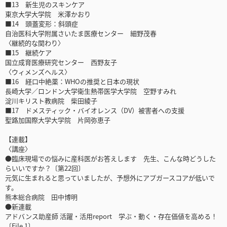
■13 新生児のスキンケア
東京大学大学院 米澤かおり
■14 頭蓋変形：斜頭症
自治医科大学附属さいたま医療センター 細野茂春
〈継続的な関わり〉
■15 継続ケア
国立成育医療研究センター 西野友子
〈ウィメンズヘルス〉
■16 経口中絶薬：WHOの推奨と日本の現状
長崎大学／ロンドン大学衛生熱帯医学大学院 空野すみれ
淀川キリスト教病院 柴田綾子
■17 ドメスティック・バイオレンス（DV）被害者への支援
聖路加国際大学大学院 片岡弥恵子
【連載】
〈講座〉
●臨床現場での悩みに産科医がお答えします 先生、こんな時どうした
らいいですか？〔第22回〕
元気に生まれると思っていましたが、予想外にアプガースコアが低いで
す。
熊本総合病院 田中博明
●新連載
アドバンス助産師 活躍・活用report 学ぶ・動く・存在価値を高める！
〔File 1〕