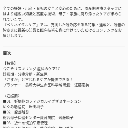
全ての妊娠・出産・育児の安全と安心のために、周産期医療スタッフに
はより幅広い知識と高度な技術、母子・家族に寄り添ったケアが求めら
れています。
『ペリネイタルケア』では、充実した読み応えある特集・連載と、読者の
皆さまに最新の知識と臨床技術を身に付けていただけるコンテンツをお
届けします。
目次
【特集】
今こそリスキリング 産科のケア17
妊娠期・分娩介助・新生児…
「さすが」と言われるケアが提供できる！
プランナー 長崎大学生命医科学域 教授 江藤宏美
〈妊娠期〉
■01 妊娠期のフィジカルイグザミネーション
めぐみ助産院 岩田塔子
■02 腹部触診
総合母子保健センター愛育病院 齊藤順子
■03 近年の切迫早産管理