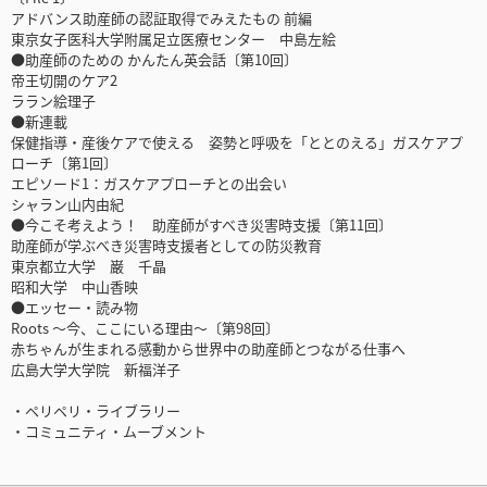
アドバンス助産師の認証取得でみえたもの 前編
東京女子医科大学附属足立医療センター 中島左絵
●助産師のための かんたん英会話〔第10回〕
帝王切開のケア2
ララン絵理子
●新連載
保健指導・産後ケアで使える 姿勢と呼吸を「ととのえる」ガスケアプ
ローチ〔第1回〕
エピソード1：ガスケアプローチとの出会い
シャラン山内由紀
●今こそ考えよう！ 助産師がすべき災害時支援〔第11回〕
助産師が学ぶべき災害時支援者としての防災教育
東京都立大学 巌 千晶
昭和大学 中山香映
●エッセー・読み物
Roots ～今、ここにいる理由～〔第98回〕
赤ちゃんが生まれる感動から世界中の助産師とつながる仕事へ
広島大学大学院 新福洋子
・ペリペリ・ライブラリー
・コミュニティ・ムーブメント