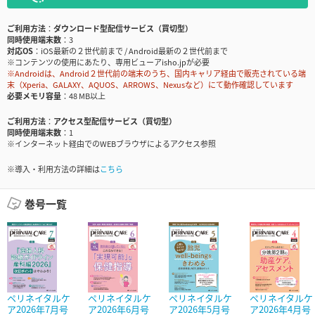
ご利用方法
ダウンロード型配信サービス（買切型）
同時使用端末数
3
対応OS
iOS最新の２世代前まで / Android最新の２世代前まで
※コンテンツの使用にあたり、専用ビューアisho.jpが必要
※Androidは、Android２世代前の端末のうち、国内キャリア経由で販売されている端
末（Xperia、GALAXY、AQUOS、ARROWS、Nexusなど）にて動作確認しています
必要メモリ容量
48 MB以上
ご利用方法
アクセス型配信サービス（買切型）
同時使用端末数
1
※インターネット経由でのWEBブラウザによるアクセス参照
※導入・利用方法の詳細は
こちら
巻号一覧
ペリネイタルケ
ペリネイタルケ
ペリネイタルケ
ペリネイタルケ
ア2026年7月号
ア2026年6月号
ア2026年5月号
ア2026年4月号