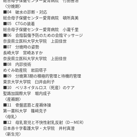
総合母子保健センター愛育病院 竹田善治
〈分娩期〉
■04 破水の診断・対応
総合母子保健センター愛育病院 頓所真美
■05 CTGの装着
総合母子保健センター愛育病院 小瀧千里
■06 会陰裂傷予防のための会陰マッサージ
奈良県立医科大学大学院 上田佳世
■07 分娩時の姿勢
長崎大学 宮崎あすか
奈良県立医科大学大学院 上田佳世
■08 内診技術
めぐみ助産院 岩田塔子
■09 分娩第3期の積極的管理と待機的管理
東京大学大学院 臼井由利子
■10 ペリネイタルロス（死産）のケア
聖路加国際大学 堀内成子
〈産褥期〉
■11 骨盤底筋と産褥体操
第一薬科大学 篠﨑克子
〈母乳〉
■12 母乳育児と不快性射乳反射（D－MER）
日本赤十字看護大学・大学院 井村真澄
〈新生児〉