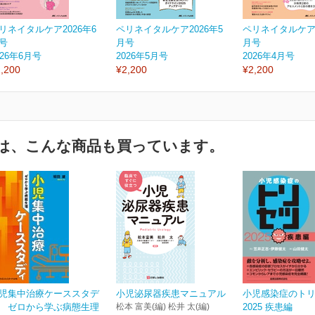
リネイタルケア2026年6
ペリネイタルケア2026年5
ペリネイタルケア2
号
月号
月号
026年6月号
2026年5月号
2026年4月号
,200
¥2,200
¥2,200
は、こんな商品も買っています。
児集中治療ケーススタデ
小児泌尿器疾患マニュアル
小児感染症のト
 ゼロから学ぶ病態生理
松本 富美(編) 松井 太(編)
2025 疾患編