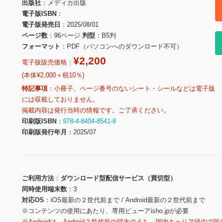
出版社
メディカ出版
電子版ISBN
電子版発売日
2025/08/01
ページ数
96ページ
判型
B5判
フォーマット
PDF（パソコンへのダウンロード不可）
¥2,200
電子版販売価格：
(本体¥2,000＋税10％)
特記事項
小冊子、ページ番号のないシート・シールなどは電子版
には収載しておりません。
掲載内容は発行当時の情報です。ご了承ください。
印刷版ISBN
978-4-8404-8541-8
印刷版発行年月
2025/07
ご利用方法
ダウンロード型配信サービス（買切型）
同時使用端末数
3
対応OS
iOS最新の２世代前まで / Android最新の２世代前まで
※コンテンツの使用にあたり、専用ビューアisho.jpが必要
※Androidは、Android２世代前の端末のうち、国内キャリア経由で販