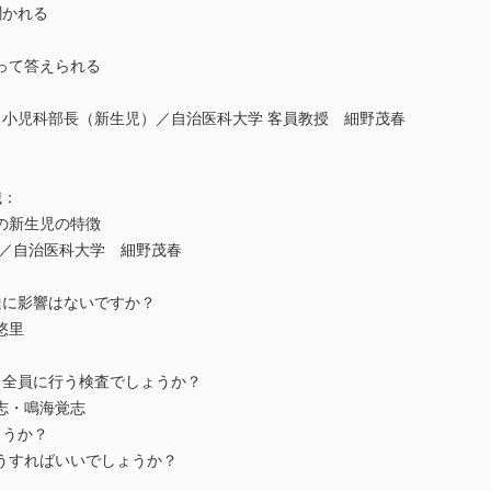
聞かれる
って答えられる
 小児科部長（新生児）／自治医科大学 客員教授 細野茂春
識：
の新生児の特徴
院／自治医科大学 細野茂春
達に影響はないですか？
悠里
。全員に行う検査でしょうか？
志・鳴海覚志
ょうか？
うすればいいでしょうか？