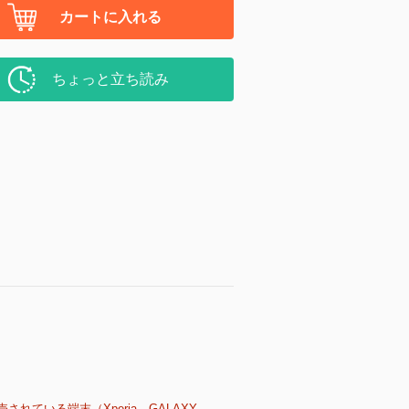
カートに入れる
ちょっと立ち読み
売されている端末（Xperia、GALAXY、