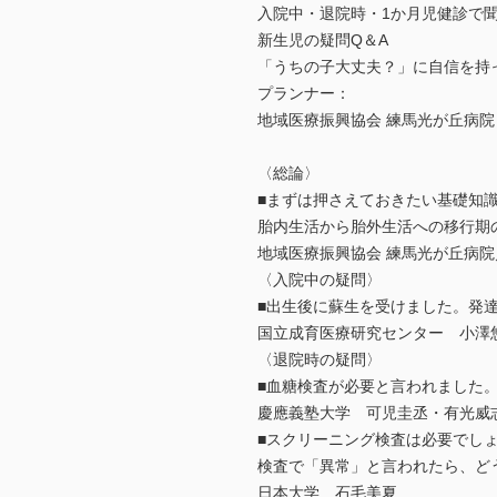
入院中・退院時・1か月児健診で
新生児の疑問Q＆A
「うちの子大丈夫？」に自信を持
プランナー：
地域医療振興協会 練馬光が丘病院
〈総論〉
■まずは押さえておきたい基礎知
胎内生活から胎外生活への移行期
地域医療振興協会 練馬光が丘病
〈入院中の疑問〉
■出生後に蘇生を受けました。発
国立成育医療研究センター 小澤
〈退院時の疑問〉
■血糖検査が必要と言われました
慶應義塾大学 可児圭丞・有光威
■スクリーニング検査は必要でし
検査で「異常」と言われたら、ど
日本大学 石毛美夏