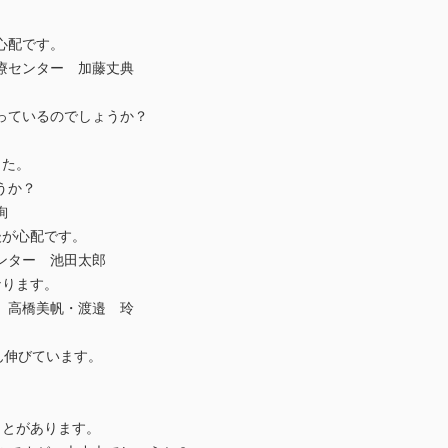
心配です。
療センター 加藤丈典
っているのでしょうか？
した。
うか？
絢
後が心配です。
ンター 池田太郎
なります。
 高橋美帆・渡邉 玲
ん伸びています。
ことがあります。