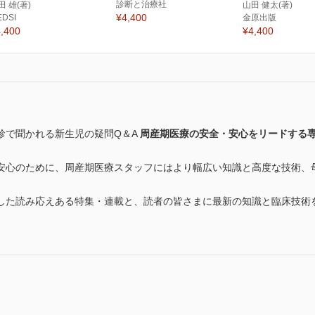
診断と治療社
田 雄(著)
山田 健太(著)
¥4,400
EDSI
金原出版
,400
¥4,400
診で聞かれる新生児の疑問Q＆A
周産期医療の安全・安心をリードする
安心のために、周産期医療スタッフにはより幅広い知識と高度な技術、
した読み応えある特集・連載と、読者の皆さまに最新の知識と臨床技術