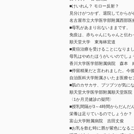
■けいれん？ モロー反射？
見分けがつかず、退院してからが
名古屋市立大学医学部附属西部医
■母乳があまり出ないままです。
免疫は、赤ちゃんにちゃんと伝わ
順天堂大学 東海林宏道
■黄疸治療を受けることになりま
母乳はやめたほうがいいのでしょ
香川大学医学部附属病院 森本 
■停留精巣だと言われました。今
自治医科大学附属さいたま医療セ
■肌のカサカサ、ブツブツが気に
順天堂大学医学部附属順天堂医院
〈1か月児健診の疑問〉
■授乳間隔が3～4時間からだんだ
栄養は足りているのでしょうか？
富山大学附属病院 吉田丈俊
■お乳を飲む時に唇が紫色になる