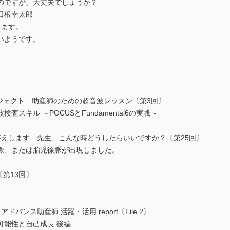
のですが、大丈夫でしょうか？
日根幸太郎
します。
いようです。
ロジェクト 助産師のための超音波レッスン〔第3回〕
スキル ～POCUSとFundamental6の実践～
答えします 先生、こんな時どうしたらいいですか？〔第25回〕
脈、または胎児徐脈が出現しました。
〔第13回〕
ンス助産師 活躍・活用 report〔File 2〕
可能性と自己成長 後編