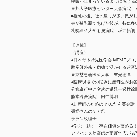
呼吸が止まっているように感じる
東邦大学医療センター大森病院 
■授乳の後、吐き戻しが多い気が
夫が哺乳瓶であげた後が、特に多
札幌医科大学附属病院 坂井拓朗
【連載】
〈講座〉
●日本母体胎児医学会 MEMEプ
助産師外来・病棟で活かせる超音波検査
東京慈恵会医科大学 末光徳匡
●臨床現場での悩みに産科医がお
分娩進行中に突然の遷延一過性徐
熊本総合病院 田中博明
●助産師のための かんたん英会話
褥婦さんのケア①
ララン絵理子
●学ぶ・動く・存在価値を高める！アドバ
アドバンス助産師の更新で広がる