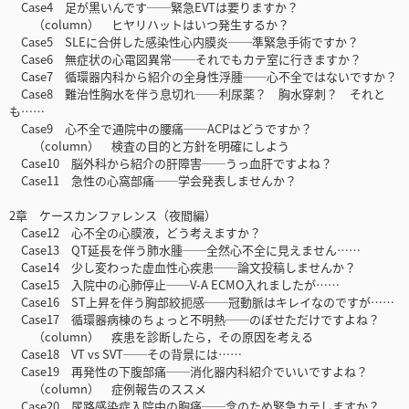
Case4 足が黒いんです──緊急EVTは要りますか？
（column） ヒヤリハットはいつ発生するか？
Case5 SLEに合併した感染性心内膜炎──準緊急手術ですか？
Case6 無症状の心電図異常──それでもカテ室に行きますか？
Case7 循環器内科から紹介の全身性浮腫──心不全ではないですか？
Case8 難治性胸水を伴う息切れ──利尿薬？ 胸水穿刺？ それと
も……
Case9 心不全で通院中の腰痛──ACPはどうですか？
（column） 検査の目的と方針を明確にしよう
Case10 脳外科から紹介の肝障害──うっ血肝ですよね？
Case11 急性の心窩部痛──学会発表しませんか？
2章 ケースカンファレンス（夜間編）
Case12 心不全の心膜液，どう考えますか？
Case13 QT延長を伴う肺水腫──全然心不全に見えません……
Case14 少し変わった虚血性心疾患──論文投稿しませんか？
Case15 入院中の心肺停止──V-A ECMO入れましたが……
Case16 ST上昇を伴う胸部絞扼感──冠動脈はキレイなのですが……
Case17 循環器病棟のちょっと不明熱──のぼせただけですよね？
（column） 疾患を診断したら，その原因を考える
Case18 VT vs SVT──その背景には……
Case19 再発性の下腹部痛──消化器内科紹介でいいですよね？
（column） 症例報告のススメ
Case20 尿路感染症入院中の胸痛──念のため緊急カテしますか？