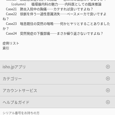
（column） 循環器内科の魅力──内科医としての臨床推論
Case21 肺炎入院中の胸痛──カテすれば良いですよね？
Case22 徐脈を伴う一過性意識消失──ペースメーカで良いですよ
ね？
Case23 喘息既往の突然の喘鳴──何かヒヤリとすることありました
か？
Case24 突然発症の下腹部痛──まさか繰り返さないですよね？
症例リスト
索引
isho.jpアプリ
カテゴリー
アカウントサービス
ヘルプ＆ガイド
シリアル番号をお持ちの方