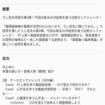
概要
うし先生待望の第2弾！今回は珠玉の24症例を扱う白熱カンファレンス！
「循環器病棟の業務が全然わからないので、うし先生に聞いてみた。」で
好評を博したうし先生の第2弾。今回は珠玉の24症例を扱う白熱カンファ
レンス！ ST上昇＋胸部絞扼感などのザ・循環器症例から、喘息患者で
の突然の喘鳴など一見これ循環器？な症例まで、「循環器×臨床推論」が
身につく症例を集めました。
目次
はじめに
本書の使い方・登場人物（動物）紹介
1章 ケースカンファレンス（日中編）
Case1 ST上昇を伴う胸部絞扼感──カテ室まで何分ですか？
Case2 心不全を伴う大動脈弁狭窄症──手術？ TAVI？ それと
も……
Case3 心膜液を伴う心不全──ドレナージしますか？
（column） ゴロを覚えて効率よく病歴聴取しよう