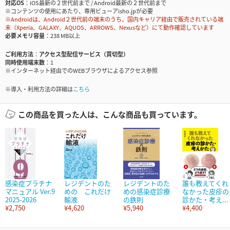
対応OS
iOS最新の２世代前まで / Android最新の２世代前まで
※コンテンツの使用にあたり、専用ビューアisho.jpが必要
※Androidは、Android２世代前の端末のうち、国内キャリア経由で販売されている端
末（Xperia、GALAXY、AQUOS、ARROWS、Nexusなど）にて動作確認しています
必要メモリ容量
238 MB以上
ご利用方法
アクセス型配信サービス（買切型）
同時使用端末数
1
※インターネット経由でのWEBブラウザによるアクセス参照
※導入・利用方法の詳細は
こちら
この商品を買った人は、こんな商品も買っています。
感染症プラチナ
レジデントのた
レジデントのた
誰も教えてくれ
マニュアル Ver.9
めの これだけ
めの感染症診療
なかった皮疹の
2025-2026
輸液
の鉄則
診かた・考え...
¥2,750
¥4,620
¥5,940
¥4,400