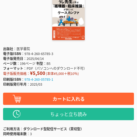
出版社
医学書院
電子版ISBN
978-4-260-65785-3
電子版発売日
2025/04/14
ページ数
196ページ
判型
B5
フォーマット
PDF（パソコンへのダウンロード不可）
¥5,500
電子版販売価格：
(本体¥5,000＋税10％)
印刷版ISBN
978-4-260-05785-1
印刷版発行年月
2025/03
カートに入れる
ちょっと立ち読み
ご利用方法
ダウンロード型配信サービス（買切型）
同時使用端末数
3