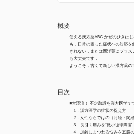
概要
使える漢方薬ABC かぜのひき
も，日常の困った症状への対応を
きれない，または西洋薬にプラス
も大丈夫です．
ようこそ，古くて新しい漢方薬の世界
目次
■大澤流！ 不定愁訴を漢方医学で“
1．漢方医学の症状の捉え方
2．女性ならではの（月経・閉経
3．長引く痛みを“微小循環障害
4．加齢にまつわる悩みを五臓の