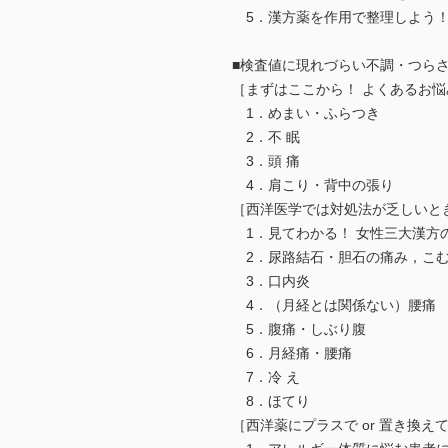
5．漢方薬を作用で整理しよう
■検査値に現れづらい不調・つら
［まずはここから！ よくあるお悩
1．めまい・ふらつき
2．不 眠
3．頭 痛
4．肩こり・背中の張り
［西洋医学では対処法が乏しいと
1．見てわかる！ 女性三大漢方
2．尿路結石・胆石の痛み，こむ
3．口内炎
4．（月経とは関係ない）腰痛
5．腹痛・しぶり腹
6．月経痛・腰痛
7．冷 え
8．ほてり
［西洋薬にプラスで or 置き換え