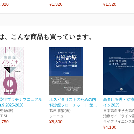
,320
¥1,320
¥1,320
は、こんな商品も買っています。
染症プラチナマニュアル
ホスピタリストのための内
高血圧管理・治
r.9 2025-2026
科診療フローチャート 第...
イン2025
 秀昭(著)
髙岸 勝繁(著)
日本高血圧学会高
EDSI
シーニュ
治療ガイドライン委
,750
¥8,800
ライフサイエンス
¥4,180