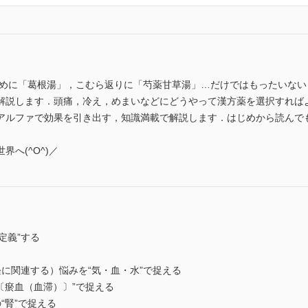
はじめに「葛根湯」，こむら返りに「芍薬甘草湯」…だけではもったいな
解説します．頭痛，冷え，めまいなどにどうやって漢方薬を選択すれば
アルファで効果を引き出す，知識満載で解説します．はじめから読んで
へ(^O^)／
定義”する
に関連する）悩みを“気・血・水”で捉える
〔瘀血（血滞）〕”で捉える
“腎”で捉える