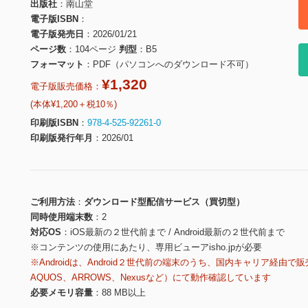
出版社
南山堂
電子版ISBN
電子版発売日
2026/01/21
ページ数
104ページ
判型
B5
フォーマット
PDF（パソコンへのダウンロード不可）
¥1,320
電子版販売価格：
(本体¥1,200＋税10％)
印刷版ISBN
978-4-525-92261-0
印刷版発行年月
2026/01
ご利用方法
ダウンロード型配信サービス（買切型）
同時使用端末数
2
対応OS
iOS最新の２世代前まで / Android最新の２世代前まで
※コンテンツの使用にあたり、専用ビューアisho.jpが必要
※Androidは、Android２世代前の端末のうち、国内キャリア経由で販
AQUOS、ARROWS、Nexusなど）にて動作確認しています
必要メモリ容量
88 MB以上