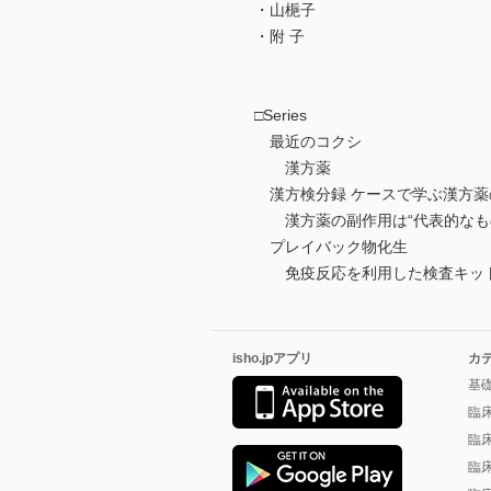
・山梔子
・附 子
□Series
最近のコクシ
漢方薬
漢方検分録 ケースで学ぶ漢方薬
漢方薬の副作用は“代表的なもの
プレイバック物化生
免疫反応を利用した検査キッ
isho.jpアプリ
カ
基
臨
臨
臨