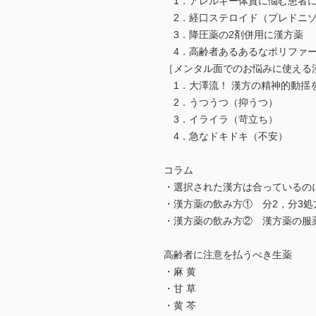
1．アレルギー体質に悩む患者に
2．経口ステロイド（プレドニゾ
3．降圧薬の2剤併用に漢方薬
4．高齢者あるあるなポリファー
［メンタル面でのお悩みに使える
1．大澤流！ 漢方の精神的動揺
2．うつうつ（抑うつ）
3．イライラ（苛立ち）
4．急なドキドキ（不安）
コラム
・選択された漢方は合っているの
・漢方薬の飲み方① 分2，分3
・漢方薬の飲み方② 漢方薬の服
高齢者に注意を払うべき生薬
・麻 黄
・甘 草
・黄 芩