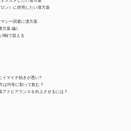
オススメしたい漢方薬
ロン）に併用したい漢方薬
マシー回避に漢方薬
漢方薬 編］
を3軸で捉える
にイマイチ効きが悪い?
処方は均等に割って飲む？
薬アドヒアランスを向上させるには？