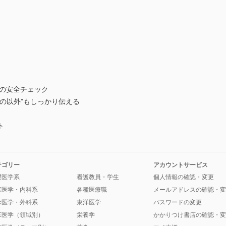
の安全チェック
以外”もしっかり伝える
ト
テゴリー
アカウントサービス
礎医学系
看護教員・学生
個人情報の確認・変更
床医学・内科系
各種医療職
メールアドレスの確認・変
床医学・外科系
東洋医学
パスワードの変更
床医学（領域別）
栄養学
かかりつけ書店の確認・変