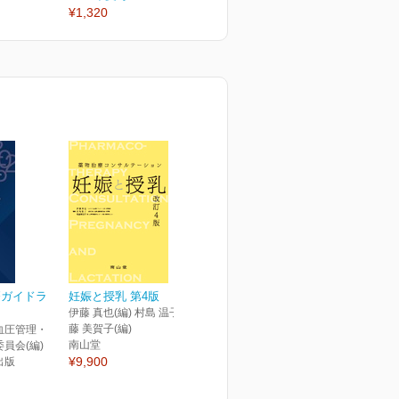
¥1,320
¥1,320
¥
療ガイドラ
妊娠と授乳 第4版
伊藤 真也(編) 村島 温子(編) 後
藤 美賀子(編)
血圧管理・
南山堂
員会(編)
¥9,900
出版