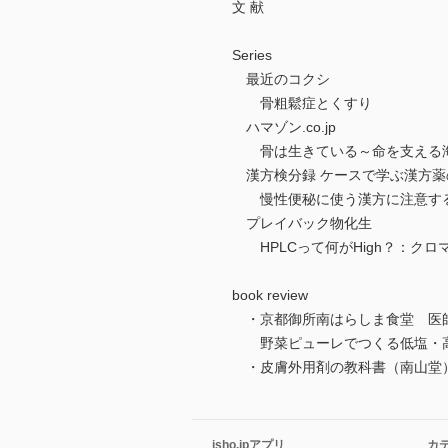
文 献
Series
最近のコクシ
骨粗鬆症とくすり
ハマゾン.co.jp
骨は生きている～命を支える
漢方検分録 ケースで学ぶ漢方薬
慢性便秘に使う漢方に注意す
プレイバック物化生
HPLCって何がHigh？：クロマト
book review
・京都御所南はらしま食堂 医
野菜ピューレでつくる低塩・高
・皮膚外用剤の教科書（南山堂
isho.jpアプリ
カ