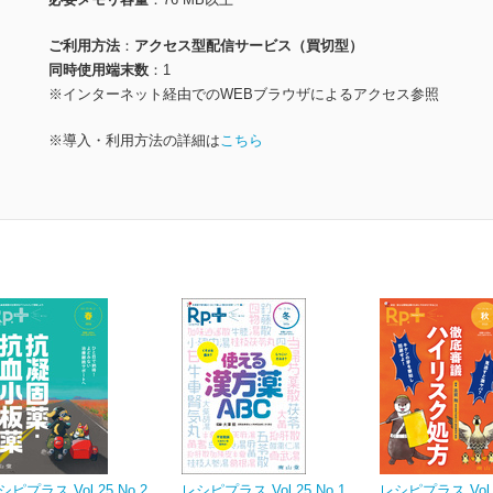
ご利用方法
アクセス型配信サービス（買切型）
同時使用端末数
1
※インターネット経由でのWEBブラウザによるアクセス参照
※導入・利用方法の詳細は
こちら
シピプラス Vol.25 No.2
レシピプラス Vol.25 No.1
レシピプラス Vol.2