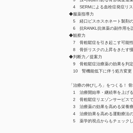
4 SERMによる血栓症発症リ
◆服薬指導力
5 経口ビスホスホネート製剤の
6 抗RANKL抗体薬の副作用を
◆観察力
7 骨粗鬆症を引き起こす可能性
8 骨折リスクの上昇をきたす慢
◆判断力／提案力
9 骨粗鬆症治療薬の効果を判定
10 腎機能低下に伴う処方変更
「治療の伸びしろ」をつくる！ 
1 治療開始率・継続率を上げる
2 骨粗鬆症リエゾンサービスで
3 治療薬の効果を高める栄養療
4 治療効果を高める運動療法
5 薬学的視点からもチェックし