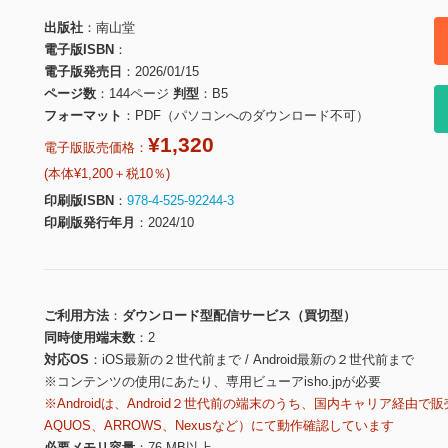
出版社
南山堂
電子版ISBN
電子版発売日
2026/01/15
ページ数
144ページ
判型
B5
フォーマット
PDF（パソコンへのダウンロード不可）
¥1,320
電子版販売価格：
(本体¥1,200＋税10％)
印刷版ISBN
978-4-525-92244-3
印刷版発行年月
2024/10
ご利用方法
ダウンロード型配信サービス（買切型）
同時使用端末数
2
対応OS
iOS最新の２世代前まで / Android最新の２世代前まで
※コンテンツの使用にあたり、専用ビューアisho.jpが必要
※Androidは、Android２世代前の端末のうち、国内キャリア経由で販
AQUOS、ARROWS、Nexusなど）にて動作確認しています
必要メモリ容量
76 MB以上