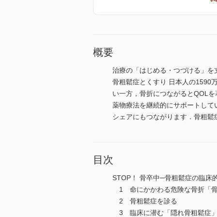
概要
治療の「はじめる・つづける」を
骨粗鬆症とくすり 日本人の159
い一方，骨折につながるとQOL
薬物療法を継続的にサポートして
シェアにもつながります．骨粗鬆
目次
STOP！ 骨卒中─骨粗鬆症の臨
1 命にかかわる危険な骨折「
2 骨粗鬆症を診る
3 臨床に潜む「隠れ骨粗鬆症