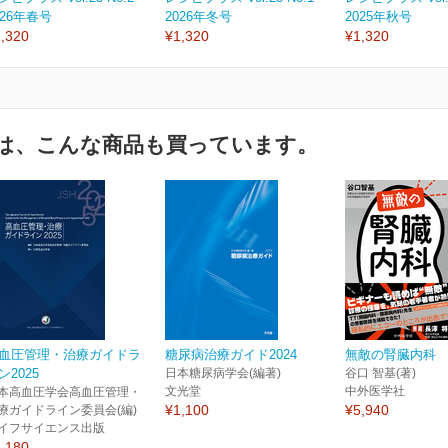
026年春号
2026年冬号
2025年秋号
,320
¥1,320
¥1,320
は、こんな商品も買っています。
血圧管理・治療ガイドラ
糖尿病治療ガイド2024
無敵の腎臓内科
ン2025
日本糖尿病学会(編著)
谷口 智基(著)
文光堂
中外医学社
本高血圧学会高血圧管理・
¥1,100
¥5,940
療ガイドライン委員会(編)
イフサイエンス出版
,180