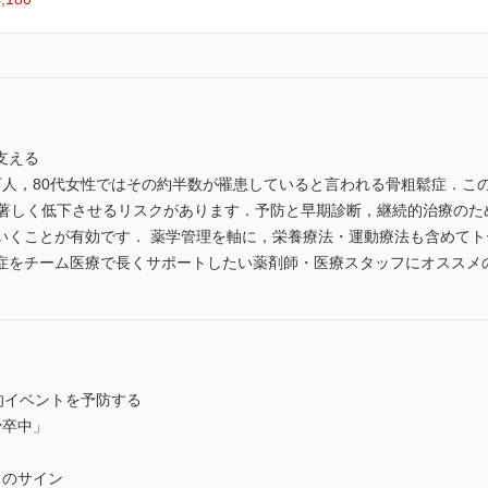
支える
0万人，80代女性ではその約半数が罹患していると言われる骨粗鬆症．
を著しく低下させるリスクがあります．予防と早期診断，継続的治療のた
いくことが有効です． 薬学管理を軸に，栄養療法・運動療法も含めて
症をチーム医療で長くサポートしたい薬剤師・医療スタッフにオススメ
床的イベントを予防する
骨卒中」
」のサイン