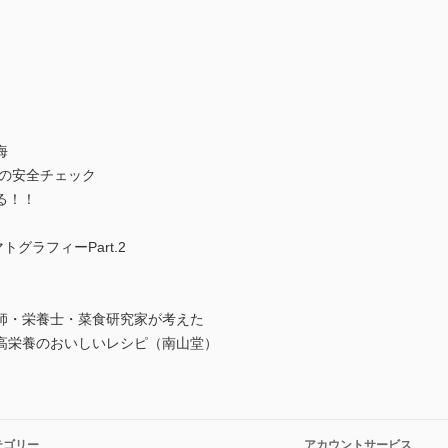
海
の安全チェック
る！！
グラフィーPart.2
師・栄養士・菜食研究家が考えた
栄養のおいしいレシピ（南山堂）
）
テゴリー
アカウントサービス