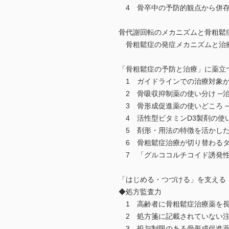
4 骨卒中の予防的観点から併存
骨代謝回転のメカニズムと骨粗鬆
骨粗鬆症の発症メカニズムと治
「骨粗鬆症の予防と治療」に薬立
1 ガイドラインでの治療対象か
2 骨吸収抑制薬の使い分け ─
3 骨形成促進薬の使いどころ 
4 活性型ビタミンD3製剤の使
5 剤形・用法の特徴を活かした
6 骨粗鬆症治療が切り替わるタ
7 「グルココルチコイド誘発性
「はじめる・つづける」を支える
◆処方監査力
1 高齢者に骨粗鬆症治療薬を長
2 処方箋に記載されていない注
3 投与制限のある骨形成促進薬