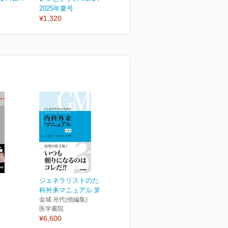
2025年夏号
2025年春号
2
¥1,320
¥1,320
¥
ジェネラリストのための内
科外来マニュアル 第3版
金城 光代(他編集)
医学書院
¥6,600