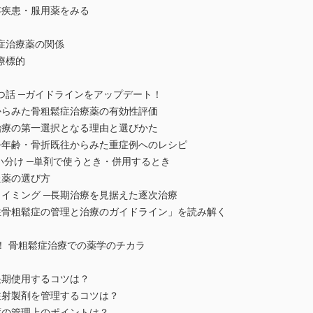
疾患・服用薬をみる
症治療薬の関係
療標的
つ話 ─ガイドラインをアップデート！
らみた骨粗鬆症治療薬の有効性評価
治療の第一選択となる理由と選びかた
─年齢・骨折既往からみた重症例へのレシピ
い分け ─単剤で使うとき・併用するとき
薬の選び方
イミング ─長期治療を見据えた逐次治療
骨粗鬆症の管理と治療のガイドライン」を読み解く
！ 骨粗鬆症治療での薬学のチカラ
期使用するコツは？
射製剤を管理するコツは？
の管理上のポイントは？