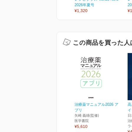
2026年夏号
2
¥1,320
¥1
この商品を買った人
治療薬マニュアル2026 ア
高
プリ
イ
矢崎 義雄(監修)
日
医学書院
治
¥5,610
ラ
¥4