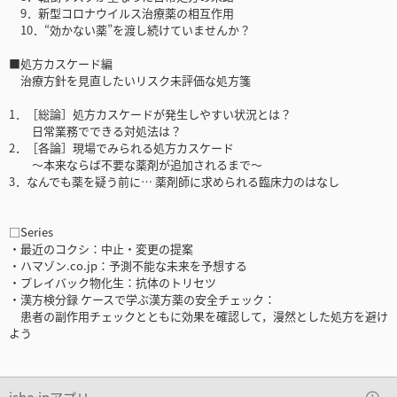
9．新型コロナウイルス治療薬の相互作用
10．“効かない薬”を渡し続けていませんか？
■処方カスケード編
治療方針を見直したいリスク未評価な処方箋
1．［総論］処方カスケードが発生しやすい状況とは？
日常業務でできる対処法は？
2．［各論］現場でみられる処方カスケード
～本来ならば不要な薬剤が追加されるまで～
3．なんでも薬を疑う前に… 薬剤師に求められる臨床力のはなし
□Series
・最近のコクシ：中止・変更の提案
・ハマゾン.co.jp：予測不能な未来を予想する
・プレイバック物化生：抗体のトリセツ
・漢方検分録 ケースで学ぶ漢方薬の安全チェック：
患者の副作用チェックとともに効果を確認して，漫然とした処方を避け
よう