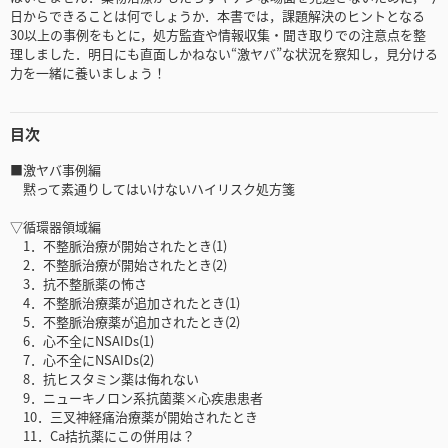
日からできることは何でしょうか．本書では，課題解決のヒントとなる
30以上の事例をもとに，処方監査や情報収集・聞き取りでの注意点を整
理しました．明日にも直面しかねない“激ヤバ”な状況を察知し，見分ける
力を一緒に養いましょう！
目次
■激ヤバ事例編
黙って素通りしてはいけないハイリスク処方箋
▽循環器領域編
1．不整脈治療が開始されたとき(1)
2．不整脈治療が開始されたとき(2)
3．抗不整脈薬の怖さ
4．不整脈治療薬が追加されたとき(1)
5．不整脈治療薬が追加されたとき(2)
6．心不全にNSAIDs(1)
7．心不全にNSAIDs(2)
8．抗ヒスタミン薬は侮れない
9．ニューキノロン系抗菌薬×心疾患患者
10．三叉神経痛治療薬が開始されたとき
11．Ca拮抗薬にこの併用は？