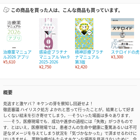
この商品を買った人は、こんな商品も買っています。
治療薬マニュア
感染症プラチナ
精神診療プラチ
ステロイドの虎
ル2026 アプリ
マニュアル Ver.9
ナマニュアル
¥3,300
¥5,610
2025-2026
第3版
¥2,750
¥2,420
概要
見逃すと激ヤバ？ キケンの芽を察知し回避せよ！
徹底審議 ハイリスク処方 よかれと思って行ったことが，結果として好ま
しくない結末を引き寄せてしまう，…そういった場面は多々あります．
――そう，医療現場でも．成功や進歩の過程には「失敗」がつきもので
す．とはいえ，医療現場では，患者さんの生命や健康に重篤あるいは不可
逆なダメージを与えてしまう状況を「気づかなかった」で済ませるわけに
はいきません．薬物治療がもたらすキケンな場面を見逃さないために，今