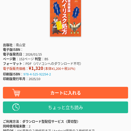
出版社
南山堂
電子版ISBN
電子版発売日
2026/01/15
ページ数
152ページ
判型
B5
フォーマット
PDF（パソコンへのダウンロード不可）
¥1,320
電子版販売価格：
(本体¥1,200＋税10％)
印刷版ISBN
978-4-525-92254-2
印刷版発行年月
2025/10
カートに入れる
ちょっと立ち読み
ご利用方法
ダウンロード型配信サービス（買切型）
同時使用端末数
2
対応OS
iOS最新の２世代前まで / Android最新の２世代前まで