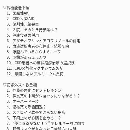
▽腎機能低下編
1．医原性AKI
2．CKD×NSAIDs
3．薬剤性元気喪失
4．入院，そのとき持参薬は？
5．健康食品の併用
6．アザチオプリンとアロプリノールの併用
7．血液透析患者の心停止・結腸切除
8．浮腫んでいるからすぐループ
9．亜鉛がああええんや
10．CKD患者への帯状疱疹治療の選択肢
11．CKD×酸化マグネシウム製剤
12．意図しないアルミニウム負荷
▽初診外来・救急編
1．怪我の悪化にセファレキシン
2．鼻炎薬の中断がショックにつながる！？
3．オーバードーズ
4．湿布薬で呼吸困難？
5．ステロイド軟膏で治らない皮疹
6．下痢止めが心臓を止める！？
7．“使える薬がない！？” アレルギー歴に翻弄
8．転倒リスクが重なった日常処方の末路