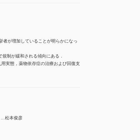
）
挙者が増加していることが明らかになっ
で規制が緩和される傾向にある．
乱用実態，薬物依存症の治療および回復支
……松本俊彦