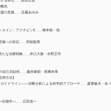
関する研究……舩田正彦
瀬暢也
支援の意義……近藤あゆみ
トカイン：アクチビンE……橋本統・他
的苦痛への対応……明智龍男
の新たな治療戦略……井口大旗・水野正司
医の自己完結性……藤井麻耶・尾﨑米厚
活用方法】
Makingと診療ガイドライン――決断分析による科学的アプローチ……森實敏夫・
ー生物学へ……広田喜一