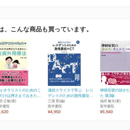
は、こんな商品も買っています。
ェネラリストのためのこ
連続スライスで学ぶ レジ
神経症状の診か
だけは押さえておきた...
デントのための急性腹症...
た 第3版
部 正敏(著)
三浦 晋(編)
福武 敏夫(著)
学書院
医学書院
医学書院
,620
¥4,950
¥5,940