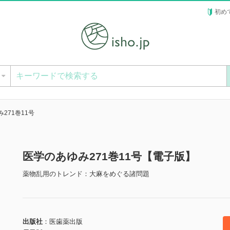
初め
ー
271巻11号
医学のあゆみ271巻11号【電子版】
薬物乱用のトレンド：大麻をめぐる諸問題
出版社
医歯薬出版