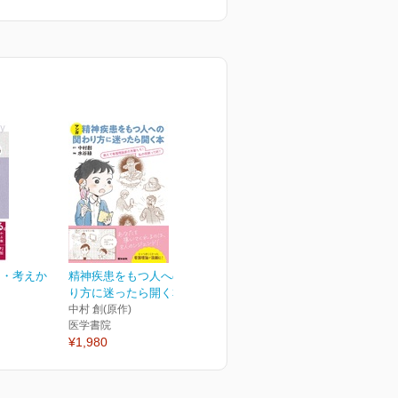
た・考えか
精神疾患をもつ人への関わ
り方に迷ったら開く本
中村 創(原作)
医学書院
¥1,980