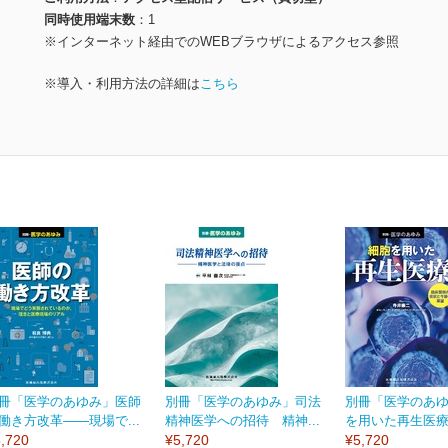
同時使用端末数
1
※インターネット経由でのWEBブラウザによるアクセス参照
※導入・利用方法の詳細は
こちら
冊「医学のあゆみ」医師
別冊「医学のあゆみ」司法
別冊「医学のあ
働き方改革――現場で...
精神医学への招待 精神...
を用いた再生医療 
,720
¥5,720
¥5,720