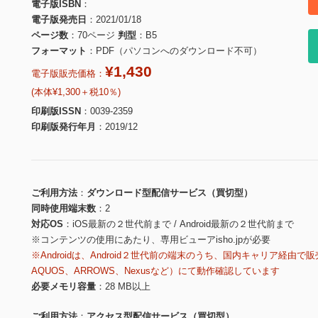
電子版ISBN
電子版発売日
2021/01/18
ページ数
70ページ
判型
B5
フォーマット
PDF（パソコンへのダウンロード不可）
¥1,430
電子版販売価格：
(本体¥1,300＋税10％)
印刷版ISSN
0039-2359
印刷版発行年月
2019/12
ご利用方法
ダウンロード型配信サービス（買切型）
同時使用端末数
2
対応OS
iOS最新の２世代前まで / Android最新の２世代前まで
※コンテンツの使用にあたり、専用ビューアisho.jpが必要
※Androidは、Android２世代前の端末のうち、国内キャリア経由で販
AQUOS、ARROWS、Nexusなど）にて動作確認しています
必要メモリ容量
28 MB以上
ご利用方法
アクセス型配信サービス（買切型）