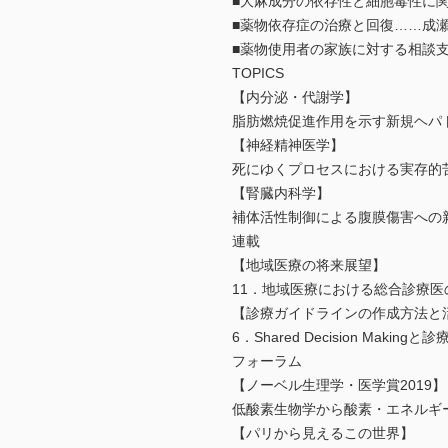
■大麻成分の依存性と細胞毒性に
■薬物依存症の治療と回復……成
■薬物使用者の家族に対する相談
TOPICS
【内分泌・代謝学】
脂肪燃焼促進作用を示す新規ヘパ
【神経精神医学】
死にゆくプロセスにおける実存
【腎臓内科学】
補体活性制御による腹膜傷害へ
連載
【地域医療の将来展望】
11．地域医療における総合診療
【診療ガイドラインの作成方法と
6．Shared Decision 
フォーラム
【ノーベル生理学・医学賞2019】
低酸素生物学から酸素・エネルギ
【パリから見えるこの世界】