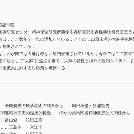
る諸問題
医療研究センター精神保健研究所薬物依存研究部依存性薬物研究室室長
者は，ここ数年で一気に増加している．とくに，20歳未満の大麻事犯検
が危惧されている．
は，わが国では大麻は厳しい規制が施されているが，海外ではここ数年
物問題として“大麻”に焦点を当て，大麻の特性と海外の規制システム，
乱用拡大に対する対応策を考察する．
――全国規模の疫学調査の結果から……嶋根卓也・猪浦智史
麻関連精神疾患の臨床的特徴――ほかの薬物関連精神疾患との関係から
……富山健一・舩田正彦
て……三島健一・入江圭一