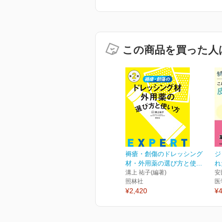
この商品を買った人
褥瘡・創傷のドレッシング
ジ
材・外用薬の選び方と使...
れ
溝上 祐子(編著)
安
照林社
医
¥2,420
¥4