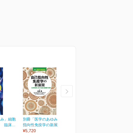
ゆみ」細胞
別冊「医学のあゆみ」自己
別冊「医学のあゆみ」緩和
臨床...
指向性免疫学の新展開...
医療のアップデート
¥5,720
¥5,720
¥