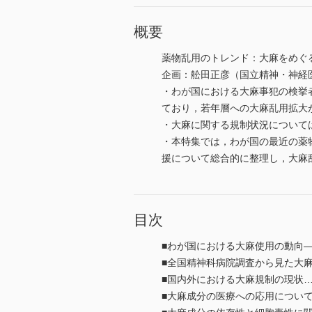
概要
薬物乱用のトレンド：大麻をめぐ
企画：舩田正彦（国立精神・神経
・わが国における大麻事犯の検挙
ており，若年層への大麻乱用拡大
・大麻に関する規制状況について
・本特集では，わが国の最近の薬
援について総合的に整理し，大麻
目次
■わが国における大麻使用の動向
■全国精神科病院調査から見た大
■国内外における大麻規制の現状
■大麻成分の医療への応用につい