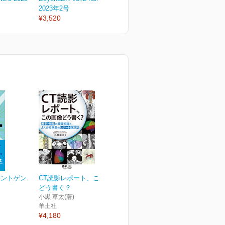
2023年2号
2023年1号
2
¥3,520
¥3,520
¥
レントゲン
CT読影レポート、この画像
どう書く？
小黒 草太(著)
羊土社
¥4,180