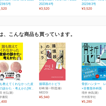
023年5号
2023年4号
2023年3号
,520
¥3,520
¥3,520
は、こんな商品も買っています。
も教えてくれなかった皮
循環器のトビラ
骨折ハンター 
の診かた・考えかた[W...
杉崎 陽一郎(監修)
×非整形外科医
MEDSI
田 光弘(著)
増井 伸高(著)
¥5,940
学書院
中外医学社
,400
¥5,280