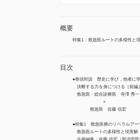
概要
特集1：救急医ルートの多様性と
目次
●巻頭対談 歴史に学び，他者に
決断する力を身につける［前編
救急医・総合診療医 寺澤 秀一
×
救急医 佐藤 信宏
●特集1 救急医療のリベラルアー
救急医ルートの多様性と現実解
企画編集：佐藤 信宏（新潟市民