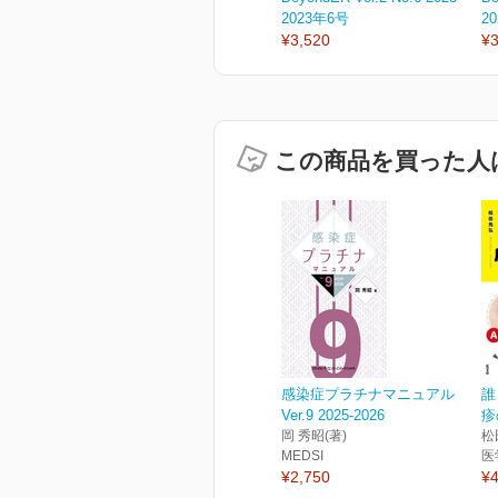
2023年6号
2
¥3,520
¥3
この商品を買った人
感染症プラチナマニュアル
誰
Ver.9 2025-2026
疹
岡 秀昭(著)
松
MEDSI
医
¥2,750
¥4