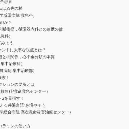
不全患者
ばぬ先の杖
成田病院 救急科）
いのか？
断指標，循環器内科との連携の鍵
急科）
てみよう
ホントに大事な視点とは？
との関係，心不全分類の本質
集中治療科）
病院 集中治療部）
検索！
ションの要所とは
救急科/救命救急センター）
＋αを目指す！
る共通言語”を増やそう
総合病院 高次救命災害治療センター）
ラミンの使い方