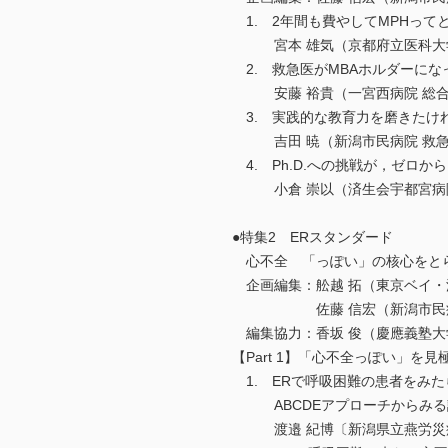
1. 2年間も費やしてMPHってと
宮本 雄気（京都府立医科大学 
2. 救急医がMBAホルダーにな
安藤 裕貴（一宮西病院 総合
3. 実践的な教育力を磨きたけれ
吉田 暁（新潟市民病院 救急
4. Ph.D.への挑戦が，ゼロ
小倉 崇以（済生会宇都宮病院 
●特集2 ERスタンダード
心不全 「っぽい」の核心をと
企画編集：舩越 拓（東京ベイ・
佐藤 信宏（新潟市民病院
編集協力：香坂 俊（慶應義塾大
【Part 1】「心不全っぽい」を見
1. ERで呼吸困難の患者をみた
ABCDEアプローチからみる
渡邉 紀博〔新潟県立燕労災病