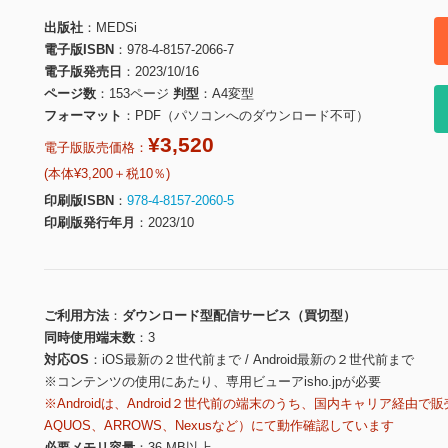
出版社
MEDSi
電子版ISBN
978-4-8157-2066-7
電子版発売日
2023/10/16
ページ数
153ページ
判型
A4変型
フォーマット
PDF（パソコンへのダウンロード不可）
¥3,520
電子版販売価格：
(本体¥3,200＋税10％)
印刷版ISBN
978-4-8157-2060-5
印刷版発行年月
2023/10
ご利用方法
ダウンロード型配信サービス（買切型）
同時使用端末数
3
対応OS
iOS最新の２世代前まで / Android最新の２世代前まで
※コンテンツの使用にあたり、専用ビューアisho.jpが必要
※Androidは、Android２世代前の端末のうち、国内キャリア経由で販
AQUOS、ARROWS、Nexusなど）にて動作確認しています
必要メモリ容量
36 MB以上