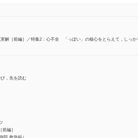
現実解［前編］／特集2：心不全 「っぽい」の核心をとらえて，しっか
学び，先を読む
］
ツ
［前編］
病院 救急科）