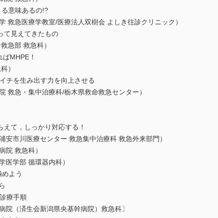
る意味あるの!?
救急医療学教室/医療法人双樹会 よしき往診クリニック）
って見えてきたもの
救急部 救急科）
ばMHPE！
科）
からイチを生み出す力を向上させる
救急・集中治療科/栃木県救命救急センター）
らえて，しっかり対応する！
浦安市川医療センター 救急集中治療科 救急外来部門）
 救急科）
学医学部 循環器内科）
極めよう
ら
診療手順
院（済生会新潟県央基幹病院）救急科〕