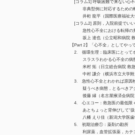
[コラム1] 呼吸困難で来ない心
非典型例に対応するための転
井桁 龍平（国際医療福祉大学
[コラム2] 原則，入院前提でい
急性心不全における転帰の判
坂上 達也（公立昭和病院 救
【Part 2】「心不全」としてやっ
2. 循環生理：臨床医にとって
スラスラわかる心不全の病態
米村 拓（日立総合病院 救急
中村 謙介（横浜市立大学附属
3. 急性心不全とわかれば原因
疑うべき病態，とるべきアク
後藤 縁（名古屋掖済会病院 
4. 心エコー：救急医の最低限
あとちょっと背伸びして“扱え
八幡 えり佳（新潟大学医歯学
5. 初期治療①：薬剤の勘所
利尿薬，血管拡張薬，カテコ