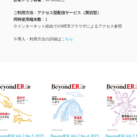
ご利用方法
アクセス型配信サービス（買切型）
同時使用端末数
1
※インターネット経由でのWEBブラウザによるアクセス参照
※導入・利用方法の詳細は
こちら
yondER Vol.2 No.5 2023
BeyondER Vol.2 No.4 2023
BeyondER Vol.2 