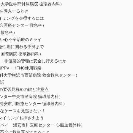
学医学部付属病院 循環器内科）
Cを導入するとき
ミングを会得するには
医療センター 救急科）
救急科）
たい心不全治療のミライ
性期に関わる予測まで
国際病院 循環器内科）
で，非侵襲的管理は安全に行えるのか
V・HFNC使用戦略
大学横浜市西部病院 救命救急センター）
の話
Oの要否見極めの鍵と注意点
ター中央市民病院 循環器内科）
安市川医療センター 循環器内科）
要なケースを見逃さない！
イミングも押さえよう
イ・浦安市川医療センター 心臓血管外科）
心不全に救急医ができること