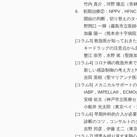
竹内 真介，河野 隆志（杏林大
6. 初期治療②：NPPV，HFN
開始の判断，切り替えのタイ
野間口 一輝（霧島市立医師会
加藤 陽一（熊本赤十字病院 
[コラム3] 救急医が知っておき
キードラッグの注意点から急
蟹江 崇芳，水野 篤（聖路加
[コラム4] コロナ禍の救急外来
新しい感染制御の考え方とNPP
吉田 英樹（聖マリアンナ医科
[コラム5] メカニカルサポート
IABP，IMPELLA®，ECM
安積 佑太（神戸市立医療セン
小船井 光太郎（東京ベイ・浦
[コラム6] 早期外科的介入が必
診断のコツ，コンサルトのタ
吉野 邦彦，伊藤 丈二（東京ベ
[コラム7] 増悪を繰り返す末期