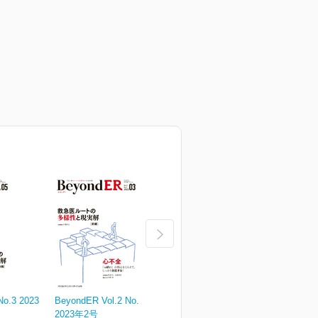
No.3 2023
BeyondER Vol.2 No.2 2023
BeyondER Vol.2 No.1 2023
B
2023年2号
2023年1号
2