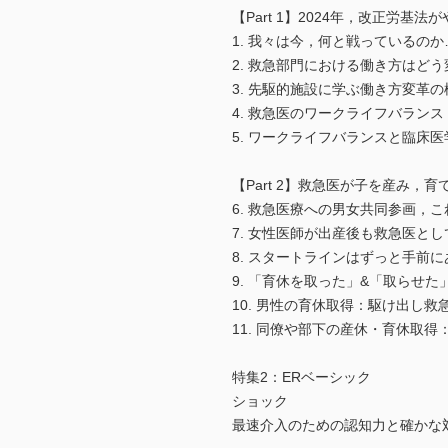
【Part 1】2024年，改正労基法
1. 我々は今，何と戦っている
2. 救急部門における働き方はど
3. 先駆的施設に学ぶ働き方変
4. 救急医のワークライフバラ
5. ワークライフバランスと臨
【Part 2】救急医が子を産み，育
6. 救急医療への男女共同参画
7. 女性医師が出産後も救急医
8. スタートラインはずっと手前
9. 「育休を取った」&「取ら
10. 男性の育休取得：駆け出
11. 同僚や部下の産休・育休
特集2：ERベーシック
ショック
最速介入のための認知力と確かな