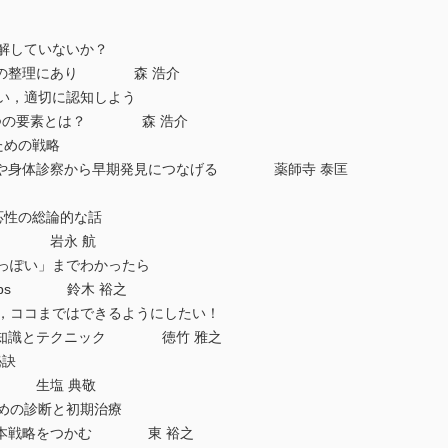
誤解していないか？
理の整理にあり 森 浩介
疑い，適切に認知しよう
6つの要素とは？ 森 浩介
ための戦略
取や身体診察から早期発見につなげる 薬師寺 泰匡
反応性の総論的な話
える 岩永 航
ポっぽい」までわかったら
Tips 鈴木 裕之
ど，ココまではできるようにしたい！
な知識とテクニック 徳竹 雅之
秘訣
！ 生塩 典敬
ための診断と初期治療
基本戦略をつかむ 東 裕之