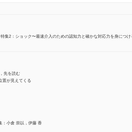
／特集2：ショック〜最速介入のための認知力と確かな対応力を身につけ
び，先を読む
位置が見えてくる
：小倉 崇以，伊藤 香