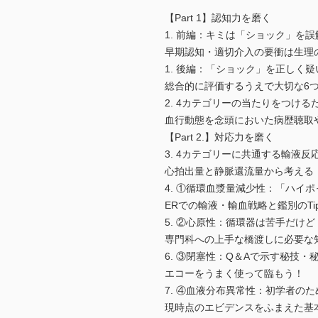
【Part 1】認知力を磨く
1. 前編：キミは「ショック」を
早期認知・適切介入の要衝は生
1. 後編：「ショック」を正しく
総合的に評価するうえで大切な
2. 4カテゴリーの当たりをつける
血行動態を念頭においた病歴聴
【Part 2.】対応力を磨く
3. 4カテゴリーに共通する輸液
心拍出量と静脈還流量から考
4. ①循環血漿量減少性：「ハイ
ERでの輸液・輸血戦略と鑑別の
5. ②心原性：循環器は苦手だけ
専門科への上手な橋渡しに必要
6. ③閉塞性：Q＆Aで示す秘技・
エコーをうまく使って臨もう
7. ④血液分布異常性：初学者の
現時点のエビデンスをふまえた