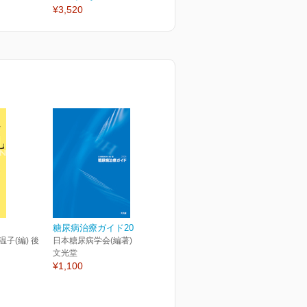
¥3,520
¥3,520
¥
糖尿病治療ガイド2024
温子(編) 後
日本糖尿病学会(編著)
文光堂
¥1,100