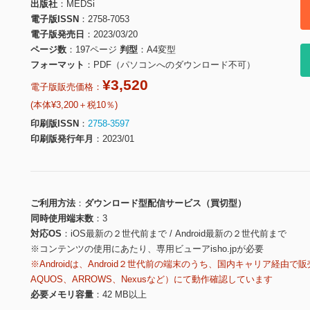
出版社
MEDSi
電子版ISSN
2758-7053
電子版発売日
2023/03/20
ページ数
197ページ
判型
A4変型
フォーマット
PDF（パソコンへのダウンロード不可）
¥3,520
電子版販売価格：
(本体¥3,200＋税10％)
印刷版ISSN
2758-3597
印刷版発行年月
2023/01
ご利用方法
ダウンロード型配信サービス（買切型）
同時使用端末数
3
対応OS
iOS最新の２世代前まで / Android最新の２世代前まで
※コンテンツの使用にあたり、専用ビューアisho.jpが必要
※Androidは、Android２世代前の端末のうち、国内キャリア経由で販
AQUOS、ARROWS、Nexusなど）にて動作確認しています
必要メモリ容量
42 MB以上