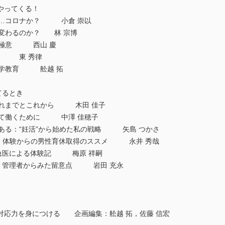
がやってくる！
のか…コロナか？ 小倉 崇以
う変わるのか？ 林 宗博
革の極意 西山 慶
ンス 東 秀律
床医学教育 舩越 拓
てるとき
，これまでとこれから 木田 佳子
として働くために 中澤 佳穂子
にある：“妊活”から始めた私の戦略 矢島 つかさ
せた」体験からの男性育休取得のススメ 永井 秀哉
し救急医による体験記 梅原 祥嗣
取得：管理者からみた留意点 岩田 充永
対応力を身につける 企画編集：舩越 拓，佐藤 信宏