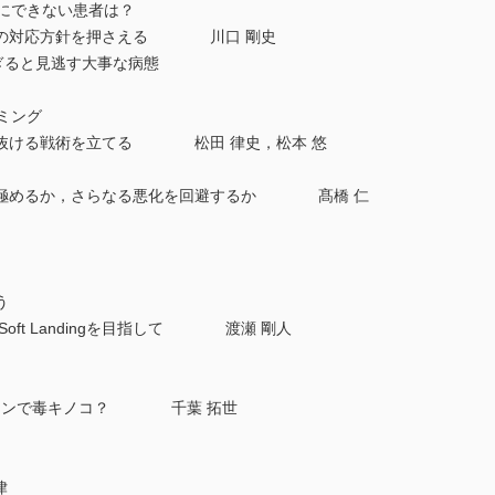
トにできない患者は？
での対応方針を押さえる 川口 剛史
すぎると見逃す大事な病態
ミング
け抜ける戦術を立てる 松田 律史，松本 悠
見極めるか，さらなる悪化を回避するか 髙橋 仁
う
Soft Landingを目指して 渡瀬 剛人
ストランで毒キノコ？ 千葉 拓世
律