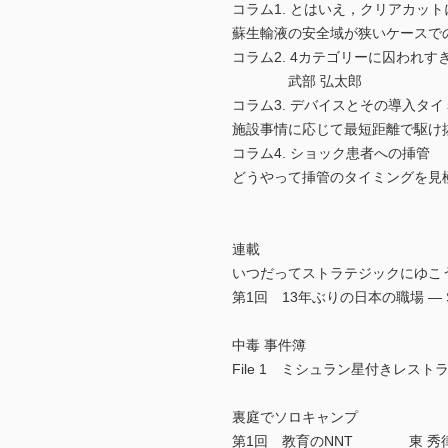
コラム1. とはいえ，クリアカッ
蘇生輸液の安全域が狭いケース
コラム2. 4カテゴリーに囚われ
武部 弘太郎
コラム3. デバイスとその導入タイ
施設事情に応じて最短距離で駆
コラム4. ショック患者への挿管
どうやって挿管のタイミングを
連載
いつだってストラテジックにゆこ
第1回 13年ぶりの日本の職場 ― 
中毒 事件簿
File 1 ミシュラン星付きレ
裏庭でソロキャンプ
第1回 教育のNNT 東 秀