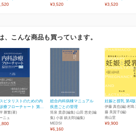
,520
¥3,520
¥3,520
は、こんな商品も買っています。
スピタリストのための内
総合内科病棟マニュアル
妊娠と授乳 第4版
診療フローチャート 第...
疾患ごとの管理
伊藤 真也(編) 村島 
藤 美賀子(編)
岸 勝繁(著)
筒泉 貴彦(編集) 山田 悠史(編
南山堂
ーニュ
集) 小坂 鎮太郎(編集)
¥9,900
,800
MEDSI
¥6,160