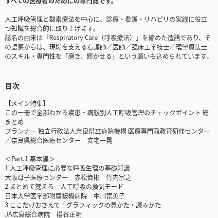
すべての医療者のためにの専門誌です。
人工呼吸管理と酸素療法を中心に、診療・看護・リハビリの実践に役立
つ知識を総合的に取り上げます。
誌名の由来は「Respiratory Care（呼吸療法）」を縮めた造語であり、そ
の語感からは、現場を支える看護師／医師／臨床工学技士／理学療法士
のスキル・専門性を「磨き、輝かせる」という願いも込められています。
目次
【メイン特集】
この一冊で全部わかる疾患・病態別人工呼吸管理のチェックポイント 総
まとめ
プランナ－ 独立行政法人奈良県立病院機構 医療専門職教育研修センター
／奈良県総合医療センター 安宅一晃
＜Part.1 基本編＞
1 人工呼吸管理に必要な呼吸生理の基礎知識
大阪母子医療センター 赤松貴彬 竹内宗之
2 まとめて覚える 人工呼吸の換気モード
日本大学医学部附属板橋病院 中川富美子
3 ここだけおさえて！グラフィックの見かた・読みかた
JA広島総合病院 櫻谷正明