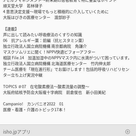
順天堂大学 若林律子
4 意思決定支援～現場でもっと積極的に介入していくために
大阪はびきの医療センター 渡部妙子
【連載】
声に出して読みたい呼吸療法のくすりの知識
06 抗アレルギー薬：前編（抗ヒスタミン薬）
独立行政法人国立病院機構 南京都病院 角謙介
マスクソムリエに聞く！NPPV快適ビフォーアフター
相談 File.14 加温加湿中のNPPVマスク内に水滴がついて困っています。
独立行政法人国立病院機構 北海道医療センター 竹内伸太郎
チーム医療を「現在進行形」でお届けします！包括的呼吸リハビリセン
ター立ち上げ実況中継
TOPICS ＃07 在宅酸素療法～酸素流量の調整～
大阪府結核予防会大阪複十字病院 前倉俊也 新小田美紀
Campanio! カンパニオ2022 01
医療・看護・介護のトピック17本！
isho.jpアプリ