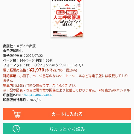
出版社
メディカ出版
電子版ISBN
電子版発売日
2024/07/22
ページ数
144ページ
判型
B5判
フォーマット
PDF（パソコンへのダウンロード不可）
¥2,970
電子版販売価格：
(本体¥2,700＋税10％)
特記事項
小冊子、ページ番号のないシート・シールなどは電子版には収載しており
ません。
掲載内容は発行当時の情報です。ご了承ください。
※下記の図表・写真は著作権の関係により収載しておりません。P46 表2 VAPバンドル
印刷版ISBN
978-4-8404-7740-6
印刷版発行年月
2022/02
カートに入れる
ちょっと立ち読み