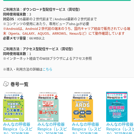
ご利用方法
ダウンロード型配信サービス（買切型）
同時使用端末数
3
対応OS
iOS最新の２世代前まで / Android最新の２世代前まで
※コンテンツの使用にあたり、専用ビューアisho.jpが必要
※Androidは、Android２世代前の端末のうち、国内キャリア経由で販売されている端
末（Xperia、GALAXY、AQUOS、ARROWS、Nexusなど）にて動作確認しています
必要メモリ容量
66 MB以上
ご利用方法
アクセス型配信サービス（買切型）
同時使用端末数
1
※インターネット経由でのWEBブラウザによるアクセス参照
※導入・利用方法の詳細は
こちら
巻号一覧
みんなの呼吸器
みんなの呼吸器
みんなの呼吸器
みんなの呼吸器
Respica（レスピ
Respica（レスピ
Respica（レスピ
Respica（レス
カ）2026年3号
カ）2026年2号
カ）2026年1号
カ）2025年6号