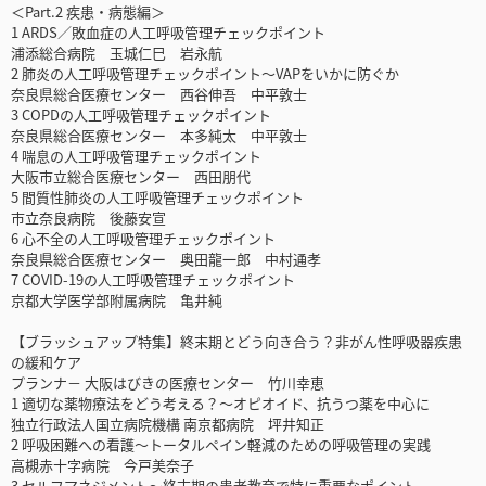
＜Part.2 疾患・病態編＞
1 ARDS／敗血症の人工呼吸管理チェックポイント
浦添総合病院 玉城仁巳 岩永航
2 肺炎の人工呼吸管理チェックポイント～VAPをいかに防ぐか
奈良県総合医療センター 西谷伸吾 中平敦士
3 COPDの人工呼吸管理チェックポイント
奈良県総合医療センター 本多純太 中平敦士
4 喘息の人工呼吸管理チェックポイント
大阪市立総合医療センター 西田朋代
5 間質性肺炎の人工呼吸管理チェックポイント
市立奈良病院 後藤安宣
6 心不全の人工呼吸管理チェックポイント
奈良県総合医療センター 奥田龍一郎 中村通孝
7 COVID-19の人工呼吸管理チェックポイント
京都大学医学部附属病院 亀井純
【ブラッシュアップ特集】終末期とどう向き合う？非がん性呼吸器疾患
の緩和ケア
プランナ－ 大阪はびきの医療センター 竹川幸恵
1 適切な薬物療法をどう考える？～オピオイド、抗うつ薬を中心に
独立行政法人国立病院機構 南京都病院 坪井知正
2 呼吸困難への看護～トータルペイン軽減のための呼吸管理の実践
高槻赤十字病院 今戸美奈子
3 セルフマネジメント～終末期の患者教育で特に重要なポイント