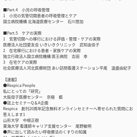
■Part.4 小児の呼吸管理
1 小児の気管切開患者の呼吸管理とケア
国立病院機構 北海道医療センター 石川悠加
■Part.5 ケアの実際
1 気管切開への移行における評価・管理・ケアの実際
医療法人社団愛友会 いきいきクリニック 武知由佳子
2 在宅移行における患者・家族ケアの実際
独立行政法人国立病院機構 医王病院 吉田 幸
3 在宅ケアの実際
社会医療法人河北医療財団 あい訪問看護ステーション平尾 温盛由紀子
【連載】
●Respica People
私にとっての「研究」
大阪母子医療センター 京極 都
●誌上セミナーQ＆A企画
Respica 創刊20周年記念無料オンラインセミナーへ寄せられた質問にお
答えします1
山形大学 中根正樹
東海大学 看護師キャリア支援センター 尾野敏明
●声に出して読みたい呼吸療法のくすりの知識