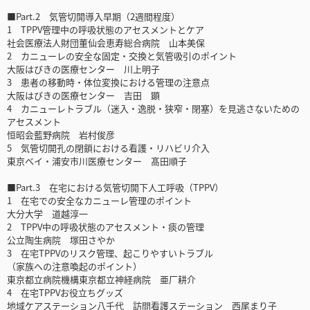
■Part.2 気管切開導入早期（2週間程度）
1 TPPV管理中の呼吸状態のアセスメントとケア
社会医療法人財団董仙会恵寿総合病院 山本美保
2 カニューレの安全な固定・交換と気管吸引のポイント
大阪はびきの医療センター 川上明子
3 患者の移動時・体位変換における管理の注意点
大阪はびきの医療センター 吉田 顕
4 カニューレトラブル（迷入・逸脱・狭窄・閉塞）を見逃さないための
アセスメント
恒昭会藍野病院 岩村俊彦
5 気管切開孔の閉鎖における看護・リハビリ介入
東京ベイ・浦安市川医療センター 髙田順子
■Part.3 在宅における気管切開下人工呼吸（TPPV）
1 在宅での安全なカニューレ管理のポイント
大分大学 道越淳一
2 TPPV中の呼吸状態のアセスメント・痰の管理
公立陶生病院 塚田さやか
3 在宅TPPVのリスク管理、起こりやすいトラブル
（家族への注意喚起のポイント）
東京都立病院機構東京都立神経病院 亜厂耕介
4 在宅TPPVお役立ちグッズ
地域ケアステーション八千代 訪問看護ステーション 西尾まり子