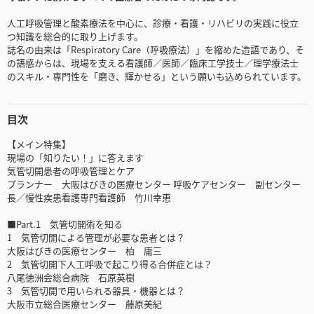
人工呼吸管理と酸素療法を中心に、診療・看護・リハビリの実践に役立
つ知識を総合的に取り上げます。
誌名の由来は「Respiratory Care（呼吸療法）」を縮めた造語であり、そ
の語感からは、現場を支える看護師／医師／臨床工学技士／理学療法士
のスキル・専門性を「磨き、輝かせる」という願いも込められています。
目次
【メイン特集】
現場の「知りたい！」に答えます
気管切開患者の呼吸管理とケア
プランナー 大阪はびきの医療センター 呼吸ケアセンター 副センター
長／慢性疾患看護専門看護師 竹川幸恵
■Part.1 気管切開術を知る
1 気管切開による管理が必要な患者とは？
大阪はびきの医療センター 柏 庸三
2 気管切開下人工呼吸で起こり得る合併症とは？
八尾徳洲会総合病院 石原英樹
3 気管切開で用いられる器具・機器とは？
大阪市立総合医療センター 藤原美紀