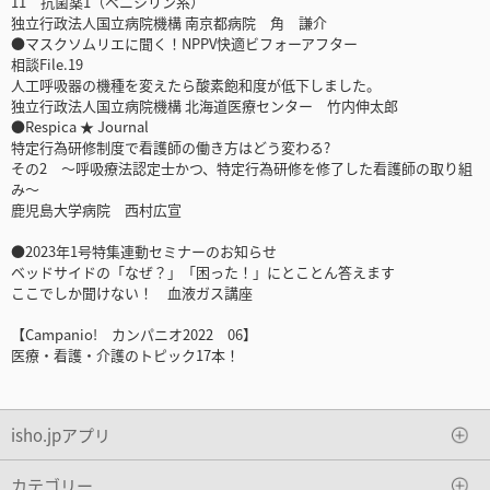
11 抗菌薬1（ペニシリン系）
独立行政法人国立病院機構 南京都病院 角 謙介
●マスクソムリエに聞く！NPPV快適ビフォーアフター
相談File.19
人工呼吸器の機種を変えたら酸素飽和度が低下しました。
独立行政法人国立病院機構 北海道医療センター 竹内伸太郎
●Respica ★ Journal
特定行為研修制度で看護師の働き方はどう変わる?
その2 ～呼吸療法認定士かつ、特定行為研修を修了した看護師の取り組
み～
鹿児島大学病院 西村広宣
●2023年1号特集連動セミナーのお知らせ
ベッドサイドの「なぜ？」「困った！」にとことん答えます
ここでしか聞けない！ 血液ガス講座
【Campanio! カンパニオ2022 06】
医療・看護・介護のトピック17本！
isho.jpアプリ
カテゴリー