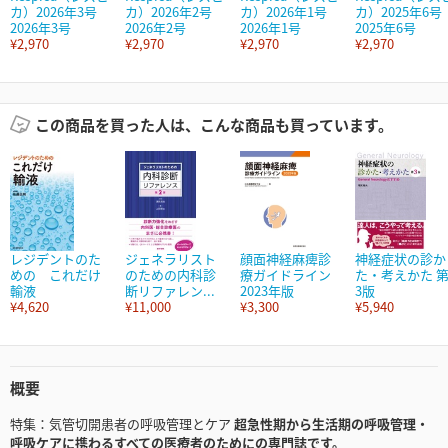
カ）2026年3号
カ）2026年2号
カ）2026年1号
カ）2025年6号
2026年3号
2026年2号
2026年1号
2025年6号
¥2,970
¥2,970
¥2,970
¥2,970
この商品を買った人は、こんな商品も買っています。
レジデントのた
ジェネラリスト
顔面神経麻痺診
神経症状の診か
めの これだけ
のための内科診
療ガイドライン
た・考えかた 
輸液
断リファレン...
2023年版
3版
¥4,620
¥11,000
¥3,300
¥5,940
概要
特集：気管切開患者の呼吸管理とケア
超急性期から生活期の呼吸管理・
呼吸ケアに携わるすべての医療者のためにの専門誌です。