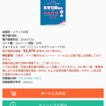
出版社
メディカ出版
電子版ISBN
電子版発売日
2024/07/22
ページ数
152ページ
判型
B5判
フォーマット
PDF（パソコンへのダウンロード不可）
¥2,970
電子版販売価格：
(本体¥2,700＋税10％)
特記事項
小冊子、ページ番号のないシート・シールなどは電子版には収載しており
ません。
掲載内容は発行当時の情報です。ご了承ください。
※下記の図表・写真は著作権の関係により収載しておりません。P81 表3 一般・療養病
棟における非侵襲的陽圧換気（NPPV）および気管切開下陽圧換気（TPPV）に係る死
亡事例の分析からの提言
印刷版ISBN
978-4-8404-7745-1
印刷版発行年月
2022/12
カートに入れる
ちょっと立ち読み