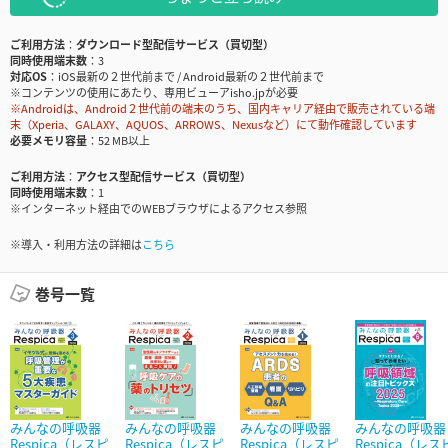
ご利用方法
ダウンロード型配信サービス（買切型）
同時使用端末数
3
対応OS
iOS最新の２世代前まで / Android最新の２世代前まで
※コンテンツの使用にあたり、専用ビューアisho.jpが必要
※Androidは、Android２世代前の端末のうち、国内キャリア経由で販売されている端
末（Xperia、GALAXY、AQUOS、ARROWS、Nexusなど）にて動作確認しています
必要メモリ容量
52 MB以上
ご利用方法
アクセス型配信サービス（買切型）
同時使用端末数
1
※インターネット経由でのWEBブラウザによるアクセス参照
※導入・利用方法の詳細は
こちら
巻号一覧
みんなの呼吸器
みんなの呼吸器
みんなの呼吸器
みんなの呼吸器
Respica（レスピ
Respica（レスピ
Respica（レスピ
Respica（レス