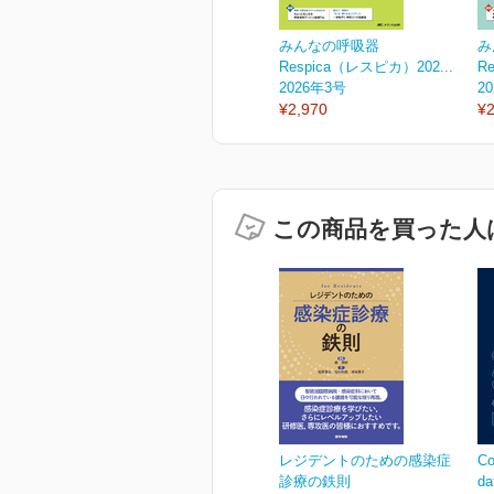
みんなの呼吸器
み
Respica（レスピカ）202...
R
2026年3号
2
¥2,970
¥2
この商品を買った人
レジデントのための感染症
Co
診療の鉄則
d