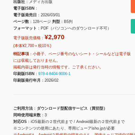
出版社
メディカ出版
電子版ISBN
電子版発売日
2026/03/01
ページ数
128ページ
判型
B5判
フォーマット
PDF（パソコンへのダウンロード不可）
¥2,970
電子版販売価格：
(本体¥2,700＋税10％)
特記事項
小冊子、ページ番号のないシート・シールなどは電子版
には収載しておりません。
掲載内容は発行当時の情報です。ご了承ください。
印刷版ISBN
978-4-8404-9006-1
印刷版発行年月
2026/02
ご利用方法
ダウンロード型配信サービス（買切型）
同時使用端末数
3
対応OS
iOS最新の２世代前まで / Android最新の２世代前まで
※コンテンツの使用にあたり、専用ビューアisho.jpが必要
※Androidは、Android２世代前の端末のうち、国内キャリア経由で販