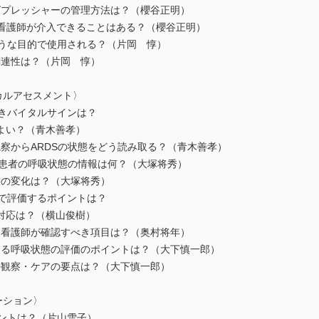
グプレッシャーの管理方法は？（櫻谷正明）
ぐために看護師が介入できることはある？（櫻谷正明）
のような目的で使用される？（片岡 惇）
関連性は？（片岡 惇）
ジカルアセスメント〉
べきバイタルサインは？
よい？（青木善孝）
観察からARDSの状態をどう読み取る？（青木善孝）
DS患者の呼吸状態の情報は何？（大塚将秀）
態の変化は？（大塚将秀）
析で評価するポイントは？
対応は？（横山俊樹）
、看護師が確認すべき項目は？（奥村将年）
ける呼吸状態の評価のポイントは？（大下慎一郎）
師の観察・ケアの要点は？（大下慎一郎）
ーション〉
イントは？（片山雪子）