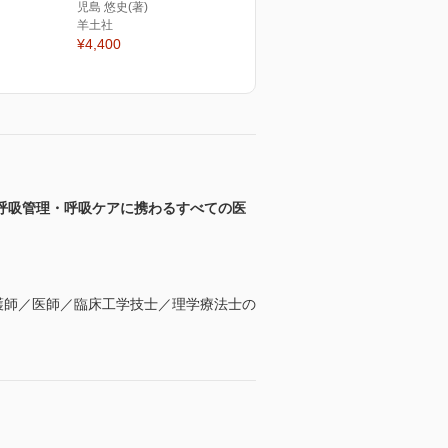
児島 悠史(著)
羊土社
¥4,400
呼吸管理・呼吸ケアに携わるすべての医
る看護師／医師／臨床工学技士／理学療法士の