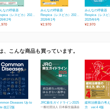
んなの呼吸器
みんなの呼吸器
みんなの呼吸器
espica（レスピカ）202...
Respica（レスピカ）202...
Respica（レスピカ
026年2号
2026年1号
2025年6号
,970
¥2,970
¥2,970
は、こんな商品も買っています。
mmon Diseases Up to
JRC蘇生ガイドライン2025
緩和治療薬の考
ate 改訂2版
一般社団法人 日本蘇生協議会
方 ver.4 4版