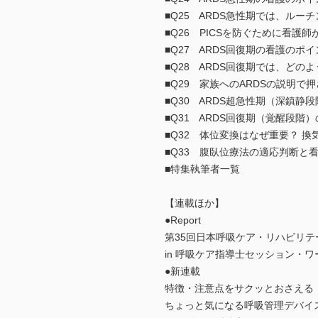
■Q25 ARDS急性期では、ル
■Q26 PICSを防ぐために看護
■Q27 ARDS回復期の看護のポ
■Q28 ARDS回復期では、ど
■Q29 家族へのARDSの説明
■Q30 ARDS超急性期（深鎮
■Q31 ARDS回復期（覚醒段
■Q32 体位変換はなぜ重要？ 
■Q33 腹臥位療法の適応判断と
■特集執筆者一覧
【連載ほか】
●Report
第35回日本呼吸ケア・リハビリ
in 呼吸ケア指導士セッション・
●新連載
特徴・注意点をサクッとおさえる
ちょっと気になる呼吸管理デバイス速