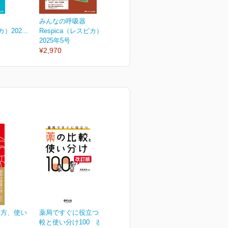
みんなの呼吸器
みんなの呼吸器
）202...
Respica（レスピカ）202...
Respica（レスピカ）202...
R
2025年5号
2025年4号
2
¥2,970
¥2,970
¥
え方、使い
薬局ですぐに役立つ薬の比
較と使い分け100 改訂版