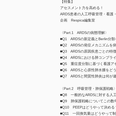
【特集】
アセスメント力を高める！
ARDS患者の人工呼吸管理・看護
企画 Respica編集室
〈Part.1 ARDSの病態理解〉
■Q1 ARDSの新定義とBerli
■Q2 ARDSの発症メカニズム
■Q3 ARDSの原因疾患ごとの
■Q4 ARDSにおける肺コンプ
■Q5 重症度分類に基づく看護
■Q6 ARDSと心原性肺水腫を
■Q7 ARDSと間質性肺炎は何が
〈Part.2 呼吸管理・肺保護戦略
■Q8 一般的なARDSに対する
■Q9 肺保護戦略についてこの
■Q10 PEEPはどうやって決め
■Q11 一回換気量はどうやって