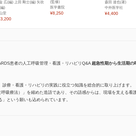
(監修)
金 広(編) 上田 剛士(編) 矢吹
森田 達也(著)
医学書院
(編)
中外医学社
¥8,250
山堂
¥4,400
3,200
RDS患者の人工呼吸管理・看護・リハビリQ&A
超急性期から生活期の
、診療・看護・リハビリの実践に役立つ知識を総合的に取り上げます。
y Care（呼吸療法）」を縮めた造語であり、その語感からは、現場を支え
る」という願いも込められています。