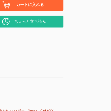
カートに入れる
ちょっと立ち読み
売されている端末（Xperia、GALAXY、