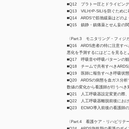
■Q12 プラトー圧とドライビン
■Q13 VILIやP-SILIを防
■Q14 ARDSで筋弛緩薬はど
■Q15 鎮静・鎮痛薬とせん妄の
〈Part.3 モニタリング・フィ
■Q16 ARDS患者の特に注意す
悪化を予測するにはどこを見ると
■Q17 呼吸音や呼吸パターンの
■Q18 チームで共有すべきAR
■Q19 医師に報告すべき呼吸状
■Q20 ARDSの病態を血ガス分
数値の変化から看護師が行うべき
■Q21 人工呼吸器設定変更の際
■Q22 人工呼吸器離脱前後にお
■Q23 ECMO導入前後の看護
〈Part.4 看護ケア・リハビリテ
■Q24 ARDS急性期の看護のポ