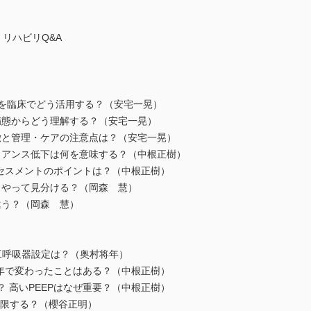
・リハビリQ&A
n分類を臨床でどう活用する？（安宅一晃）
を病態からどう理解する？（安宅一晃）
特徴と管理・ケアの注意点は？（安宅一晃）
ライアンス低下は何を意味する？（中根正樹）
アセスメントのポイントは？（中根正樹）
どうやって見分ける？（岡森 慧）
違う？（岡森 慧）
〉
人工呼吸器設定は？（奥村将年）
数年で変わったことはある？（中根正樹）
る？ 高いPEEPはなぜ重要？（中根正樹）
制限する？（櫻谷正明）