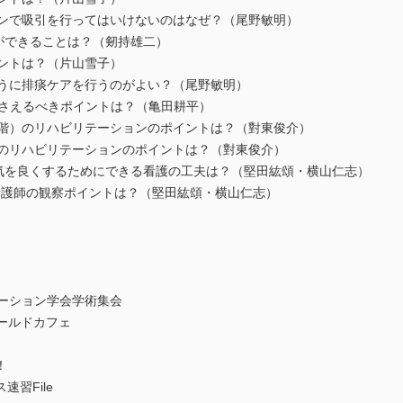
ーチンで吸引を行ってはいけないのはなぜ？（尾野敏明）
師ができることは？（剱持雄二）
イントは？（片山雪子）
のように排痰ケアを行うのがよい？（尾野敏明）
で押さえるべきポイントは？（亀田耕平）
静段階）のリハビリテーションのポイントは？（對東俊介）
階）のリハビリテーションのポイントは？（對東俊介）
換気を良くするためにできる看護の工夫は？（堅田紘頌・横山仁志）
看護師の観察ポイントは？（堅田紘頌・横山仁志）
テーション学会学術集会
ワールドカフェ
！
習File