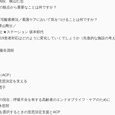
病院 横山仁志
予防の観点から重要なことは何ですか？
者の在宅酸素療法／看護ケアにおいて気をつけることは何ですか？
青山剛士／
と★ステーション 坂本郁代
ID-19患者対応はどのように変化していくでしょうか（先進的な施設の
藤谷茂樹
ACP）
意思決定を支える
雪子
CPの現在：呼吸不全を有する高齢者のエンドオブライフ・ケアのために
水哲郎
を選択するときの意思決定支援とACP