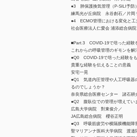
●3 肺保護換気管理（P-SILI
練馬光が丘病院 永谷創石／片岡 
●4 ECMO管理における変化と工
社会医療法人仁愛会 浦添総合病
■Part.3 COVID-19で培った
これからの呼吸管理のギモンを解
●Q0 COVID-19で培った経験を
貴重な経験を伝えることの意義
安宅一晃
●Q1 気道内圧管理や人工呼吸
るのでしょうか？
奈良県総合医療センター 諸石耕
●Q2 腹臥位での管理が増えて
広島大学病院 對東俊介／
JA広島総合病院 櫻谷正明
●Q3 呼吸筋疲労や横隔膜機能
聖マリアンナ医科大学病院 渡邉