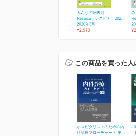
みんなの呼吸器
み
Respica（レスピカ）202...
R
2026年3号
2
¥2,970
¥2
この商品を買った人
ホスピタリストのための内
J
科診療フローチャート 第...
一