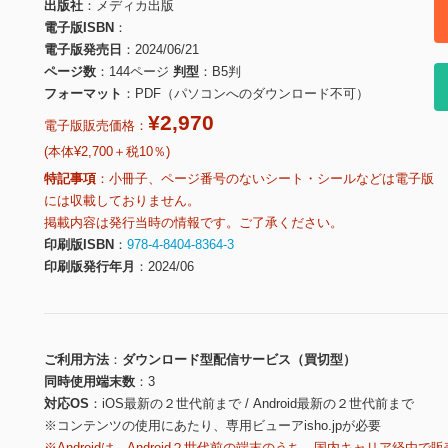
出版社
メディカ出版
電子版ISBN
電子版発売日
2024/06/21
ページ数
144ページ
判型
B5判
フォーマット
PDF（パソコンへのダウンロード不可）
¥2,970
電子版販売価格：
(本体¥2,700＋税10％)
特記事項
小冊子、ページ番号のないシート・シールなどは電子版
には収載しておりません。
掲載内容は発行当時の情報です。ご了承ください。
印刷版ISBN
978-4-8404-8364-3
印刷版発行年月
2024/06
ご利用方法
ダウンロード型配信サービス（買切型）
同時使用端末数
3
対応OS
iOS最新の２世代前まで / Android最新の２世代前まで
※コンテンツの使用にあたり、専用ビューアisho.jpが必要
※Androidは、Android２世代前の端末のうち、国内キャリア経由で販