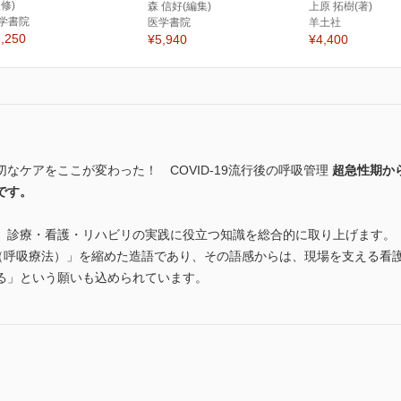
監修)
森 信好(編集)
上原 拓樹(著)
学書院
医学書院
羊土社
,250
¥5,940
¥4,400
なケアをここが変わった！ COVID-19流行後の呼吸管理
超急性期か
です。
、診療・看護・リハビリの実践に役立つ知識を総合的に取り上げます。
y Care（呼吸療法）」を縮めた造語であり、その語感からは、現場を支え
る」という願いも込められています。