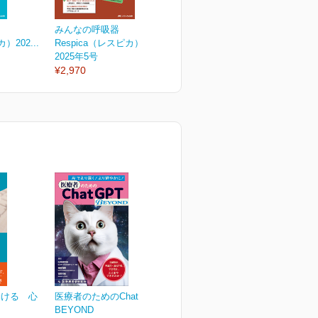
みんなの呼吸器
みんなの呼吸器
）202...
Respica（レスピカ）202...
Respica（レスピカ）202...
R
2025年5号
2025年4号
2
¥2,970
¥2,970
¥
動ける 心
医療者のためのChatGPT
BEYOND