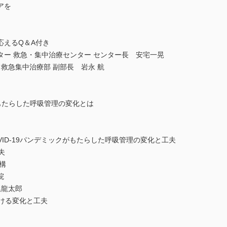
アを
応えるQ＆A付き
ー 救急・集中治療センター センター長 安宅一晃
 救急集中治療部 副部長 岩永 航
がもたらした呼吸管理の変化とは
COVID-19パンデミックがもたらした呼吸管理の変化と工夫
夫
構
病院
尾龍太郎
ける変化と工夫