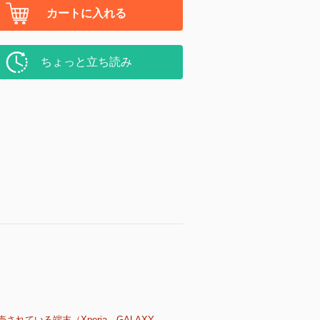
カートに入れる
ちょっと立ち読み
売されている端末（Xperia、GALAXY、