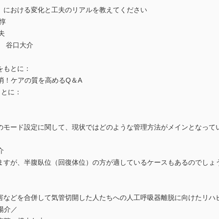
予防）における変化と工夫のリアルを教えてください
惇
夫
院 谷口大介
経験をもとに：
消！ケアの質を高めるQ＆A
もとに：
器のモード設定に関して、現状ではどのような管理方法がメインとなって
介
いますが、半腹臥位（回復体位）の方が適しているケースもあるのでしょ
障害などを合併して気管切開した人たちへの人工呼吸器離脱に向けたリハ
陽介／