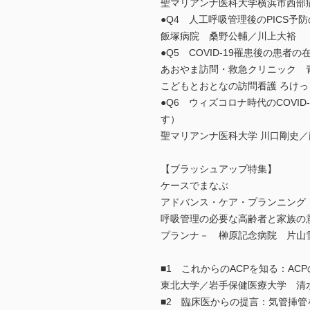
聖マリアンナ医科大学横浜市西部
●Q4 人工呼吸管理後のPICS
飯塚病院 桑野公輔／川上大裕
●Q5 COVID-19罹患後の患
あおやま訪問・救急クリニック 
こどもとおとなの訪問看護 ろけっ
●Q6 ウィズコロナ時代のCOV
す）
聖マリアンナ医科大学 川口剛史／
【ブラッシュアップ特集】
ケースでまなぶ
アドバンス・ケア・プランニング（
呼吸管理の必要な高齢者と家族の
プランナ－ 榊原記念病院 片山
■1 これからのACPを知る：A
東北大学／岩手保健医療大学 清
■2 臨床医からの提言：気管挿管