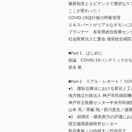
最新知見とエビデンスで適切なケ
ここが変わった！
COVID-19流行後の呼吸管理
エキスパートがリアルなギモンに
プランナー 奈良県総合医療センタ
社会医療法人仁愛会 浦添総合病院
■Part.1 はじめに
総論 COVID-19パンデミック
岩永 航
■Part.2 リアル・レポート！ 
●1 腹臥位療法における変化と工
地方独立行政法人 神戸市民病院機
神戸市立医療センター中央市民
山本 亮／斉藤 翔／西川貴史／瀬
●2 経肺圧・吸気努力の評価にお
国立循環器病研究センター
島谷竜俊／山内雄太／竹内宗之