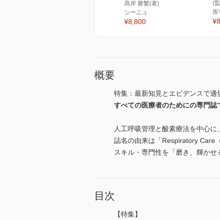
(
髙岸 勝繁(著)
医
シーニュ
¥8
¥8,800
概要
特集：最新知見とエビデンスで適切
すべての医療者のためにの専門誌
人工呼吸管理と酸素療法を中心に
誌名の由来は「Respirator
スキル・専門性を「磨き、輝かせ
目次
【特集】