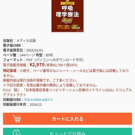
出版社
メディカ出版
電子版ISBN
電子版発売日
2025/01/01
ページ数
144ページ
判型
B5判
フォーマット
PDF（パソコンへのダウンロード不可）
¥2,970
電子版販売価格：
(本体¥2,700＋税10％)
特記事項
小冊子、ページ番号のないシート・シールなどは電子版には収載しており
ません。
掲載内容は発行当時の情報です。ご了承ください。
※下記の図表・写真は著作権の関係により収載しておりません。
P112 図1 「日本版重症患者リハビリテーション診療ガイドライン2023」ビジュアル
アブストラクト
印刷版ISBN
978-4-8404-8367-4
印刷版発行年月
2024/12
カートに入れる
ちょっと立ち読み