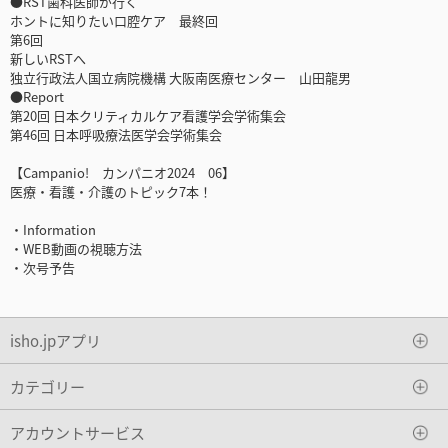
●RST歯科医師が行く
ホントに知りたい口腔ケア 最終回
第6回
新しいRSTへ
独立行政法人国立病院機構 大阪南医療センター 山田龍男
●Report
第20回 日本クリティカルケア看護学会学術集会
第46回 日本呼吸療法医学会学術集会
【Campanio! カンパニオ2024 06】
医療・看護・介護のトピック7本！
・Information
・WEB動画の視聴方法
・次号予告
isho.jpアプリ
カテゴリー
アカウントサービス