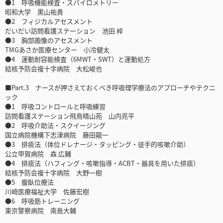
●1 呼吸機能検査・スパイロメトリー
昭和大学 黒山祐貴
●2 フィジカルアセスメント
だいだい訪問看護ステーション 池田 梓
●3 胸部画像のアセスメント
TMGあさか医療センター 小冷健太
●4 運動耐容能検査（6MWT・SWT）と運動処方
結核予防会複十字病院 大松峻也
■Part.3 ナースが押さえておくべき呼吸理学療法のアプローチやテクニ
ック
●1 呼吸コントロールと呼吸練習
訪問看護ステーション飛鳥晴山苑 山内亮平
●2 呼吸介助法・スクイージング
国立病院機構下志津病院 藤田龍一
●3 排痰法（体位ドレナージ・タッピング・徒手的咳嗽介助）
公立甲賀病院 森 広輔
●4 排痰法（ハフィング・咳嗽指導・ACBT・器具を用いた排痰）
結核予防会複十字病院 大野一樹
●5 腹臥位療法
川崎医療福祉大学 佐藤宏樹
●6 呼吸筋トレーニング
東京警察病院 南島大輔