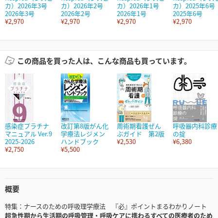
カ）2026年3号
カ）2026年2号
カ）2026年1号
カ）2025年6号
2026年3号
2026年2号
2026年1号
2025年6号
¥2,970
¥2,970
¥2,970
¥2,970
この商品を買った人は、こんな商品も買っています。
感染症プラチナ
改訂第8版がん化
周術期看護ぜん
呼吸器内科診療
マニュアル Ver.9
学療法レジメン
ぶガイド 第2版
の掟
2025-2026
ハンドブック
¥2,530
¥6,380
¥2,750
¥5,500
概要
特集：ナースのための呼吸理学療法 『必』ポイントまるわかりノート
超急性期から生活期の呼吸管理・呼吸ケアに携わるすべての医療者のため