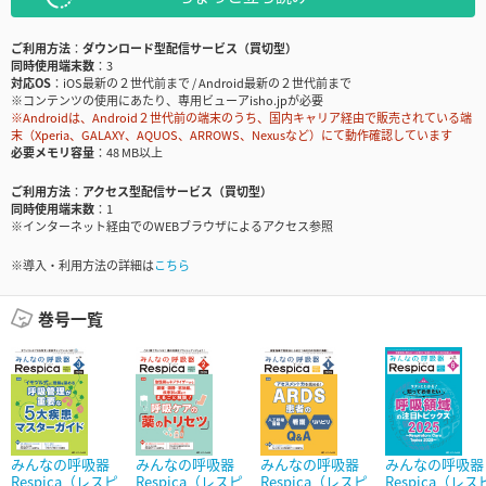
ご利用方法
ダウンロード型配信サービス（買切型）
同時使用端末数
3
対応OS
iOS最新の２世代前まで / Android最新の２世代前まで
※コンテンツの使用にあたり、専用ビューアisho.jpが必要
※Androidは、Android２世代前の端末のうち、国内キャリア経由で販売されている端
末（Xperia、GALAXY、AQUOS、ARROWS、Nexusなど）にて動作確認しています
必要メモリ容量
48 MB以上
ご利用方法
アクセス型配信サービス（買切型）
同時使用端末数
1
※インターネット経由でのWEBブラウザによるアクセス参照
※導入・利用方法の詳細は
こちら
巻号一覧
みんなの呼吸器
みんなの呼吸器
みんなの呼吸器
みんなの呼吸器
Respica（レスピ
Respica（レスピ
Respica（レスピ
Respica（レス