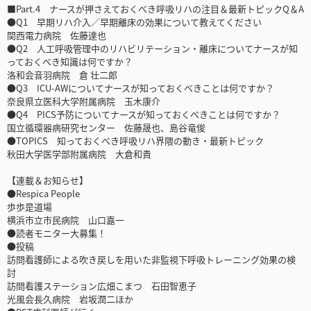
■Part.4 ナースが押さえておくべき呼吸リハの注目＆最新トピックQ＆A
●Q1 早期リハ介入／早期離床の効果について教えてください
関西電力病院 佐藤達也
●Q2 人工呼吸管理中のリハビリテーション・離床についてナースが知
っておくべき知識は何ですか？
洛和会音羽病院 倉 壮二郎
●Q3 ICU-AWについてナースが知っておくべきことは何ですか？
奈良県立医科大学附属病院 玉木康介
●Q4 PICS予防についてナースが知っておくべきことは何ですか？
国立循環器病研究センター 佐藤晟也、島谷竜俊
●TOPICS 知っておくべき呼吸リハ界隈の動き・最新トピック
秋田大学医学部附属病院 大倉和貴
【連載＆お知らせ】
●Respica People
歩歩是道場
横浜市立市民病院 山口嘉一
●読者モニター大募集！
●投稿
訪問看護師による吹き戻しを用いた非監視下呼吸トレーニング効果の検
討
訪問看護ステーション広畑こまつ 石田智恵子
光風会長久病院 岩坂潤二ほか