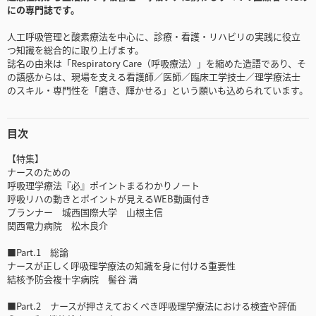
にの専門誌です。
人工呼吸管理と酸素療法を中心に、診療・看護・リハビリの実践に役立
つ知識を総合的に取り上げます。
誌名の由来は「Respiratory Care（呼吸療法）」を縮めた造語であり、そ
の語感からは、現場を支える看護師／医師／臨床工学技士／理学療法士
のスキル・専門性を「磨き、輝かせる」という願いも込められています。
目次
【特集】
ナースのための
呼吸理学療法『必』ポイントまるわかりノート
呼吸リハの動きとポイントが見えるWEB動画付き
プランナー 城西国際大学 山根主信
関西電力病院 松木良介
■Part.1 総論
ナースが正しく呼吸理学療法の知識を身に付ける重要性
結核予防会複十字病院 髻谷 満
■Part.2 ナースが押さえておくべき呼吸理学療法における検査や評価