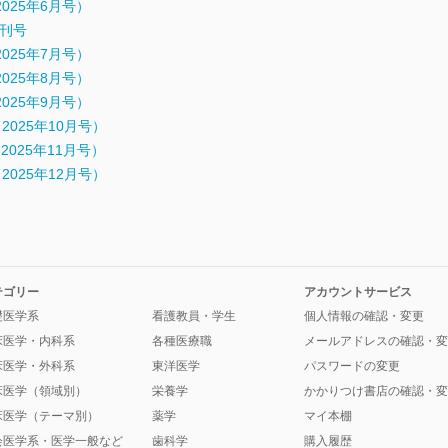
.6（2025年6月号）
時増刊号
.7（2025年7月号）
.8（2025年8月号）
.9（2025年9月号）
.10（2025年10月号）
.11（2025年11月号）
.12（2025年12月号）
テゴリー
アカウントサービス
礎医学系
看護教員・学生
個人情報の確認・変更
床医学・内科系
各種医療職
メールアドレスの確認・変
床医学・外科系
東洋医学
パスワードの変更
床医学（領域別）
栄養学
かかりつけ書店の確認・変
床医学（テーマ別）
薬学
マイ本棚
会医学系・医学一般など
歯科学
購入履歴