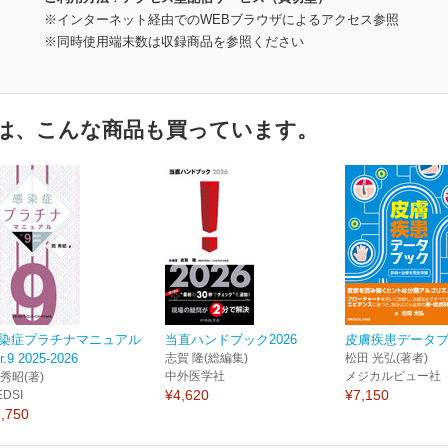
※インターネット経由でのWEBブラウザによるアクセス参照
※同時使用端末数は収録商品を参照ください
は、こんな商品も買っています。
染症プラチナマニュアル
当直ハンドブック2026
皮膚疾患データ
r.9 2025-2026
志賀 隆(総編集)
松田 光弘(著者)
中外医学社
メジカルビュー社
 秀昭(著)
¥4,620
¥7,150
EDSI
,750