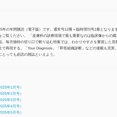
gy』2025年の年間購読（電子版）です。通常号12冊＋臨時増刊号1冊となります。『
をご覧ください。 「皮膚科の診療現場で最も重要なのは臨床像からの
誌。毎月独特の切り口で斬り込む特集では、わかりやすさを重視した見
再現する。「Your Diagnosis」「即答組織診断」などの連載も
にとっても必読の雑誌といえよう。
.1（2025年1月号）
.2（2025年2月号）
.3（2025年3月号）
.4（2025年4月号）
.5（2025年5月号）