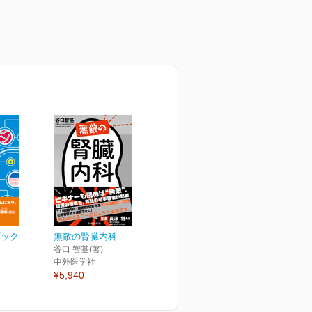
ブック
無敵の腎臓内科
谷口 智基(著)
中外医学社
¥5,940