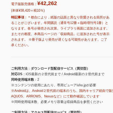
¥42,262
電子版販売価格：
(本体¥38,420＋税10％)
特記事項
＊都合により，紙版の誌面と異なり割愛される箇所があ
ることがございます。年間購読（通常号12冊＋臨時増刊号1冊）と
なります。各号が発売され次第、ライブラリ画面に追加されます。
またその都度、本商品ページの「収録商品」に追加された号が表示
されます。 ※冊子版より発売が遅くなる可能性があります。ご了
承ください。
ご利用方法
ダウンロード型配信サービス（買切型）
対応OS
iOS最新の２世代前まで / Android最新の２世代前まで
同時使用端末数
2
※コンテンツの使用にあたり、専用ビューアisho.jpが必要
※Androidは、Android２世代前の端末のうち、国内キャリア経由で販
AQUOS、ARROWS、Nexusなど）にて動作確認しています
※同時使用端末数、必要メモリ容量は収録商品を参照ください
ご利用方法
アクセス型配信サービス（買切型）