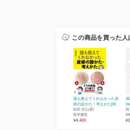
この商品を買った人
誰も教えてくれなかった皮
感
疹の診かた・考えかた[W...
Ve
松田 光弘(著)
岡
医学書院
M
¥4,400
¥2