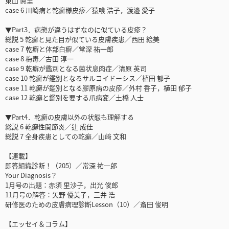
東山 眞里
case 6 川崎病と乾癬様皮疹／猿喰 浩子，渡邊 愛子
▼Part3．病態が違うはずなのに似ている皮疹？
総説 5 乾癬と見た目が似ている皮膚疾患／西田 絵美
case 7 乾癬と体部白癬／常深 祐一郎
case 8 梅毒／古田 淳一
case 9 乾癬が鑑別となる菌状息肉症／清原 英司
case 10 乾癬が鑑別となるサルコイドーシス／植田 郁子
case 11 乾癬が鑑別となる膠原病の皮疹／外村 香子，植田 郁子
case 12 乾癬と鑑別を要する爪病変／土橋 人士
▼Part4．乾癬の皮膚以外の状態も理解する
総説 6 乾癬性関節炎／辻 成佳
総説 7 全身疾患としての乾癬／山﨑 文和
【連載】
即答組織診断！（205）／常深 祐一郎
Your Diagnosis？
1月号の出題：赤須 里沙子，出光 俊郎
11月号の解答：矢野 優美子，三井 浩
研修医のための皮膚病理診断Lesson（10）／斎田 俊明
【エッセイ＆コラム】