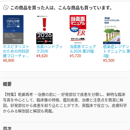
この商品を買った人は、こんな商品も買っています。
ホスピタリスト
当直ハンドブッ
当直医マニュア
感染症レジデン
のための内科診
ク2026
ル2026 第29版
トマニュアル 
療フローチャ...
¥4,620
¥5,720
3版
¥8,800
¥5,500
概要
【特集】乾癬再考 ─治療の前に─ 好発部位で疾患を分類し、鮮明な臨床
写真を中心として、臨床像の特徴、鑑別疾患、治療と注意点を簡潔に解
説。好発部位から疾患を絞り込むことができ、実臨床で役立つ。皮膚科学
からみる解剖図と解説も掲載。
目次