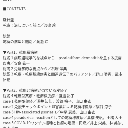
■CONTENTS
羅針盤
乾癬：治しにいく前に／渡邉 玲
総論
乾癬の病型と鑑別／渡邉 玲
▼Part1．乾癬様病態
総説 1 病理組織学的な視点から psoriasiform dermatitisを呈する皮膚
疾患／安齋 眞一
総説 2 免疫学的な視点から／石塚 洋典
総説 3 乾癬・乾癬類縁疾患と関連遺伝子のバリアント／野口 晴香，武市
拓也
▼Part2．乾癬と病態が似ている皮疹？
総説 4 乾癬型薬疹・乾癬様皮疹／渡邉 裕子
case 1 乾癬型薬疹／浅井 知佳，渡邉 裕子，山口 由衣
case 2 免疫チェックポイント阻害薬による乾癬様皮疹／宿谷 涼子
case 3 HIV-associated psoriasis／中尾 恵美，山口 由衣
case 4 paradoxical reactionとしての乾癬様皮疹／髙橋 美帆，土橋 人士
case 5 COVID-19ワクチン接種と乾癬の増悪・再燃／井上 栄美，林 美沙，