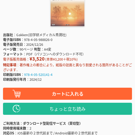
出版社
Gakken(旧学研メディカル秀潤社)
電子版ISBN
978-4-05-988826-0
電子版発売日
2024/12/26
ページ数
90ページ
判型
A4変
フォーマット
PDF（パソコンへのダウンロード不可）
¥3,520
電子版販売価格：
(本体¥3,200＋税10％)
特記事項
著作権上の都合により，紙版の誌面と異なり割愛される箇所があることがご
ざいます．
印刷版ISBN
978-4-05-520141-4
印刷版発行年月
2024/12
カートに入れる
ちょっと立ち読み
ご利用方法
ダウンロード型配信サービス（買切型）
同時使用端末数
2
対応OS
iOS最新の２世代前まで / Android最新の２世代前まで