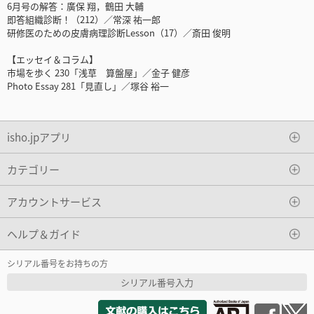
6月号の解答：廣保 翔，鶴田 大輔
即答組織診断！（212）／常深 祐一郎
研修医のための皮膚病理診断Lesson（17）／斎田 俊明
【エッセイ＆コラム】
市場を歩く 230「浅草 算盤屋」／金子 健彦
Photo Essay 281「見直し」／塚谷 裕一
isho.jpアプリ
カテゴリー
アカウントサービス
ヘルプ＆ガイド
シリアル番号をお持ちの方
シリアル番号入力