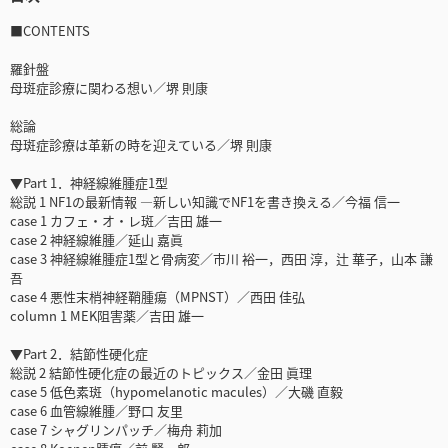
■CONTENTS
羅針盤
母斑症診療に関わる想い／堺 則康
総論
母斑症診療は革新の時を迎えている／堺 則康
▼Part 1．神経線維腫症1型
総説 1 NF1の最新情報 ―新しい知識でNF1を書き換える／今福 信一
case 1 カフェ・オ・レ斑／吉田 雄一
case 2 神経線維腫／延山 嘉眞
case 3 神経線維腫症1型と骨病変／市川 裕一，西田 淳，辻 華子，山本 謙
吾
case 4 悪性末梢神経鞘腫瘍（MPNST）／西田 佳弘
column 1 MEK阻害薬／吉田 雄一
▼Part 2．結節性硬化症
総説 2 結節性硬化症の最近のトピックス／金田 眞理
case 5 低色素斑（hypomelanotic macules）／大磯 直毅
case 6 血管線維腫／野口 友里
case 7 シャグリンパッチ／梅舟 莉加