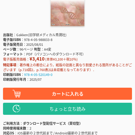
出版社
Gakken(旧学研メディカル秀潤社)
電子版ISBN
978-4-05-988833-8
電子版発売日
2025/08/01
ページ数
96ページ
判型
A4変
フォーマット
PDF（パソコンへのダウンロード不可）
¥3,410
電子版販売価格：
(本体¥3,100＋税10％)
特記事項
著作権上の都合により，紙版の誌面と異なり割愛される箇所があることがご
ざいます（p.718図2，p.760表2は未収載となっております）．
印刷版ISBN
978-4-05-520149-0
印刷版発行年月
2025/07
カートに入れる
ちょっと立ち読み
ご利用方法
ダウンロード型配信サービス（買切型）
同時使用端末数
2
対応OS
iOS最新の２世代前まで / Android最新の２世代前まで