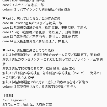
case 8 Koenen腫瘍／前 賢一郎
case 9 てんかん／森地 振一郎
column 2 ラパマイシンゲル創薬秘話／金田 眞理
▼Part 3．忘れてはならない母斑症の疾患
case 10 Cowden症候群の1例／赤坂 英二郎
case 11 基底細胞母斑症候群／松江 亮範，肥田 時征，宇原 久
case 12 Legius症候群／堺 則康，稲垣 夏子，田嶋 佐和子
case 13 色素失調症／石河 杏奈，唐川 大，朝比奈 昭彦
case 14 巨大色素性母斑／馬場 英理子，林 礼人
▼Part 4．遺伝性疾患としての母斑症
総説 3 神経線維腫症，結節性硬化症のチーム医療／稲垣 夏子，董 倞伊
解説 1 遺伝カウンセリング ―これだけは知ってほしいポイント／三宅 秀
彦
解説 2 遺伝学的検査のあり方／松島 理明，山田 崇弘
解説 3 出生前遺伝学的検査・着床前遺伝学的検査（PGT-M） ―海外と日
本の現状／佐々木 愛子
解説 4 神経線維腫症1型に対する遺伝子治療の現在地／新熊 悟
column 3 保険収載されている遺伝学的検査／南 圭人
【連載】
Your Diagnosis？
8月号の出題：加来 洋，名嘉眞 武國