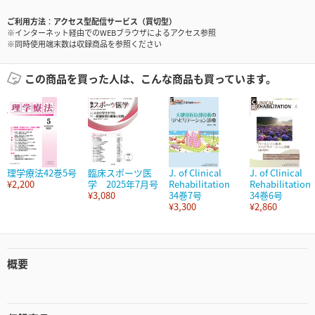
ご利用方法
アクセス型配信サービス（買切型）
※インターネット経由でのWEBブラウザによるアクセス参照
※同時使用端末数は収録商品を参照ください
この商品を買った人は、こんな商品も買っています。
理学療法42巻5号
臨床スポーツ医
J. of Clinical
J. of Clinical
¥2,200
学 2025年7月号
Rehabilitation
Rehabilitation
¥3,080
34巻7号
34巻6号
¥3,300
¥2,860
概要