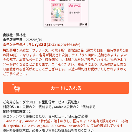
出版社
照林社
電子版発売日
2025/03/10
¥17,820
電子版販売価格：
(本体¥16,200＋税10％)
特記事項
※雑誌「プチナース」の電子版年間購読商品（通常号12冊＋臨時増刊号2冊
の計14冊）になります。 各号が発売され次第、ライブラリ画面に追加されます。 また
その都度、本商品ページの「収録商品」に追加された号が表示されます。 ※紙版より
発売が遅くなることがあります。ご了承ください。 ※都合により、紙版の誌面と異な
り割愛される箇所があることがございます。 ※途中解約はお受けいたしかねますので
ご了承ください。
カートに入れる
ご利用方法
ダウンロード型配信サービス（買切型）
対応OS
iOS最新の２世代前まで / Android最新の２世代前まで
同時使用端末数
2
※コンテンツの使用にあたり、専用ビューアisho.jpが必要
※Androidは、Android２世代前の端末のうち、国内キャリア経由で販売されている端
末（Xperia、GALAXY、AQUOS、ARROWS、Nexusなど）にて動作確認しています
※同時使用端末数、必要メモリ容量は収録商品を参照ください