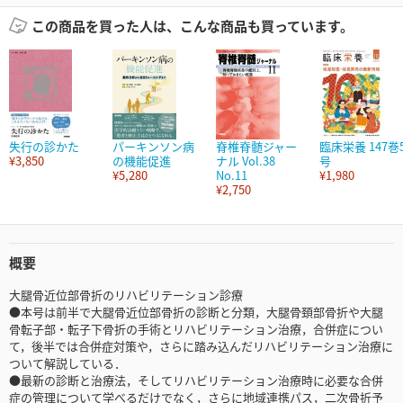
この商品を買った人は、こんな商品も買っています。
失行の診かた
パーキンソン病
脊椎脊髄ジャー
臨床栄養 147巻
¥3,850
の機能促進
ナル Vol.38
号
¥5,280
No.11
¥1,980
¥2,750
概要
大腿骨近位部骨折のリハビリテーション診療
●本号は前半で大腿骨近位部骨折の診断と分類，大腿骨頚部骨折や大腿
骨転子部・転子下骨折の手術とリハビリテーション治療，合併症につい
て，後半では合併症対策や，さらに踏み込んだリハビリテーション治療に
ついて解説している．
●最新の診断と治療法，そしてリハビリテーション治療時に必要な合併
症の管理について学べるだけでなく，さらに地域連携パス，二次骨折予