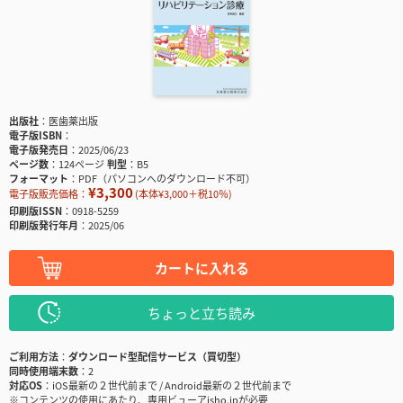
出版社
医歯薬出版
電子版ISBN
電子版発売日
2025/06/23
ページ数
124ページ
判型
B5
フォーマット
PDF（パソコンへのダウンロード不可）
¥3,300
電子版販売価格：
(本体¥3,000＋税10％)
印刷版ISSN
0918-5259
印刷版発行年月
2025/06
カートに入れる
ちょっと立ち読み
ご利用方法
ダウンロード型配信サービス（買切型）
同時使用端末数
2
対応OS
iOS最新の２世代前まで / Android最新の２世代前まで
※コンテンツの使用にあたり、専用ビューアisho.jpが必要