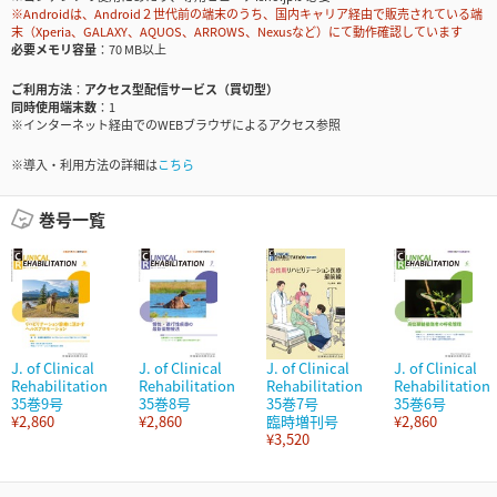
※Androidは、Android２世代前の端末のうち、国内キャリア経由で販売されている端
末（Xperia、GALAXY、AQUOS、ARROWS、Nexusなど）にて動作確認しています
必要メモリ容量
70 MB以上
ご利用方法
アクセス型配信サービス（買切型）
同時使用端末数
1
※インターネット経由でのWEBブラウザによるアクセス参照
※導入・利用方法の詳細は
こちら
巻号一覧
J. of Clinical
J. of Clinical
J. of Clinical
J. of Clinical
Rehabilitation
Rehabilitation
Rehabilitation
Rehabilitation
35巻9号
35巻8号
35巻7号
35巻6号
¥2,860
¥2,860
臨時増刊号
¥2,860
¥3,520