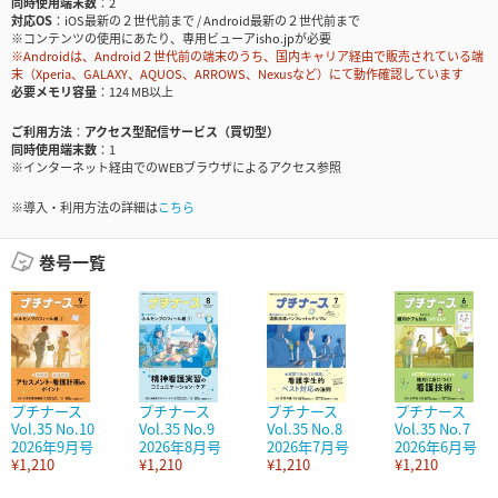
同時使用端末数
2
対応OS
iOS最新の２世代前まで / Android最新の２世代前まで
※コンテンツの使用にあたり、専用ビューアisho.jpが必要
※Androidは、Android２世代前の端末のうち、国内キャリア経由で販売されている端
末（Xperia、GALAXY、AQUOS、ARROWS、Nexusなど）にて動作確認しています
必要メモリ容量
124 MB以上
ご利用方法
アクセス型配信サービス（買切型）
同時使用端末数
1
※インターネット経由でのWEBブラウザによるアクセス参照
※導入・利用方法の詳細は
こちら
巻号一覧
プチナース
プチナース
プチナース
プチナース
Vol.35 No.10
Vol.35 No.9
Vol.35 No.8
Vol.35 No.7
2026年9月号
2026年8月号
2026年7月号
2026年6月号
¥1,210
¥1,210
¥1,210
¥1,210