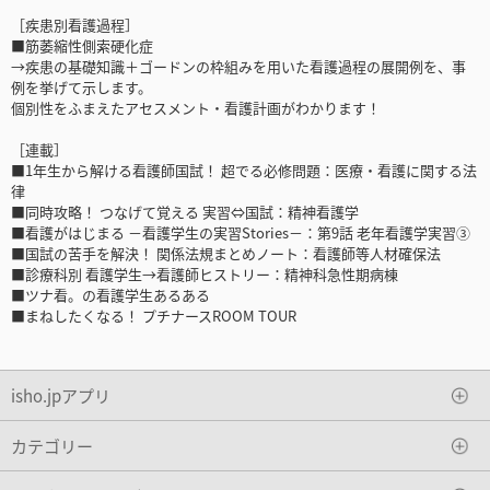
［疾患別看護過程］
■筋萎縮性側索硬化症
→疾患の基礎知識＋ゴードンの枠組みを用いた看護過程の展開例を、事
例を挙げて示します。
個別性をふまえたアセスメント・看護計画がわかります！
［連載］
■1年生から解ける看護師国試！ 超でる必修問題：医療・看護に関する法
律
■同時攻略！ つなげて覚える 実習⇔国試：精神看護学
■看護がはじまる －看護学生の実習Stories－：第9話 老年看護学実習③
■国試の苦手を解決！ 関係法規まとめノート：看護師等人材確保法
■診療科別 看護学生→看護師ヒストリー：精神科急性期病棟
■ツナ看。の看護学生あるある
■まねしたくなる！ プチナースROOM TOUR
isho.jpアプリ
カテゴリー