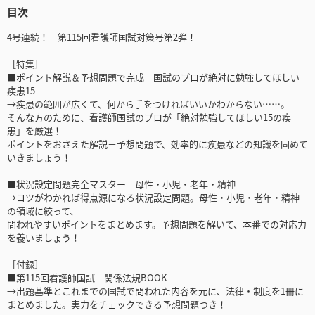
目次
4号連続！ 第115回看護師国試対策号第2弾！
［特集］
■ポイント解説＆予想問題で完成 国試のプロが絶対に勉強してほしい
疾患15
→疾患の範囲が広くて、何から手をつければいいかわからない……。
そんな方のために、看護師国試のプロが「絶対勉強してほしい15の疾
患」を厳選！
ポイントをおさえた解説＋予想問題で、効率的に疾患などの知識を固めて
いきましょう！
■状況設定問題完全マスター 母性・小児・老年・精神
→コツがわかれば得点源になる状況設定問題。母性・小児・老年・精神
の領域に絞って、
問われやすいポイントをまとめます。予想問題を解いて、本番での対応力
を養いましょう！
［付録］
■第115回看護師国試 関係法規BOOK
→出題基準とこれまでの国試で問われた内容を元に、法律・制度を1冊に
まとめました。実力をチェックできる予想問題つき！