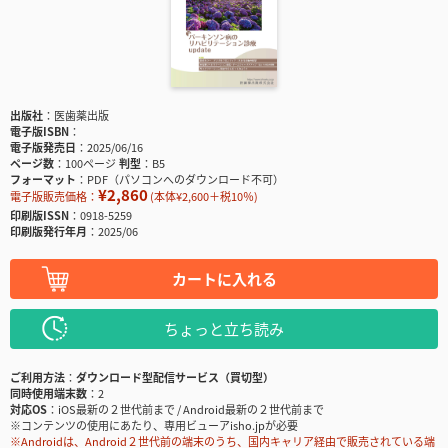
出版社
医歯薬出版
電子版ISBN
電子版発売日
2025/06/16
ページ数
100ページ
判型
B5
フォーマット
PDF（パソコンへのダウンロード不可）
¥2,860
電子版販売価格：
(本体¥2,600＋税10％)
印刷版ISSN
0918-5259
印刷版発行年月
2025/06
カートに入れる
ちょっと立ち読み
ご利用方法
ダウンロード型配信サービス（買切型）
同時使用端末数
2
対応OS
iOS最新の２世代前まで / Android最新の２世代前まで
※コンテンツの使用にあたり、専用ビューアisho.jpが必要
※Androidは、Android２世代前の端末のうち、国内キャリア経由で販売されている端