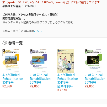
末（Xperia、GALAXY、AQUOS、ARROWS、Nexusなど）にて動作確認しています
必要メモリ容量
142 MB以上
ご利用方法
アクセス型配信サービス（買切型）
同時使用端末数
1
※インターネット経由でのWEBブラウザによるアクセス参照
※導入・利用方法の詳細は
こちら
巻号一覧
J. of Clinical
J. of Clinical
J. of Clinical
J. of Clinical
Rehabilitation
Rehabilitation
Rehabilitation
Rehabilitation
35巻9号
35巻8号
35巻7号
35巻6号
¥2,860
¥2,860
臨時増刊号
¥2,860
¥3,520