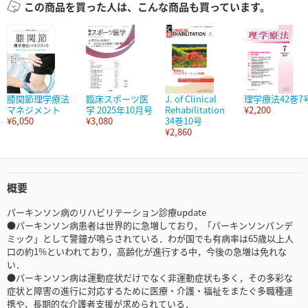
この商品を買った人は、こんな商品も買っています。
膝関節理学療法
臨床スポーツ医
J. of Clinical
理学療法42巻7
マネジメント
学 2025年10月号
Rehabilitation
¥2,200
¥6,050
¥3,080
34巻10号
¥2,860
概要
パーキンソン病のリハビリテーション診療update
●パーキンソン病患者は世界的に急増しており，「パーキンソンパンデ
ミック」として警鐘が鳴らされている．わが国でも有病率は65歳以上人
口の約1%といわれており，高齢化が進行する中，今後の急増は免れな
い．
●パーキンソン病は運動症状だけでなく非運動症状も多く，その多彩な
症状と障害の進行に対応するために医療・介護・福祉をまたぐ多職種連
携や，長期的な介護者支援が求められている．