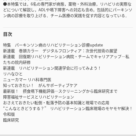
●本特集では，6名の専門家が病態，薬物・外科治療，リハビリの実際な
どについて解説し，ADLや嚥下障害への対応も含め，包括的にパーキンソ
ン病の診療を取り上げる．チーム医療の実践を促す内容となっている．
目次
特集 パーキンソン病のリハビリテーション診療update
新連載 巻頭カラー デジタルフロンティア：次世代技術の展望
新連載 回復期リハビリテーション病院・チームでキャリアアップ―私
たちの院内研修
新連載 リハビリテーション関連学会に行ってみよう！
リハなひと
ニューカマー リハ科専門医
知っておきたい！ がんサポーティブケア
最新版！ 摂食嚥下機能評価―スクリーニングから臨床研究まで
障害福祉サービスとリハビリテーション
おさえておきたい転倒・転落予防の基本知識と現場での応用
“こんなときどうする？” リハビリテーション臨床現場のモヤモヤ解決！
令和版
臨床研究