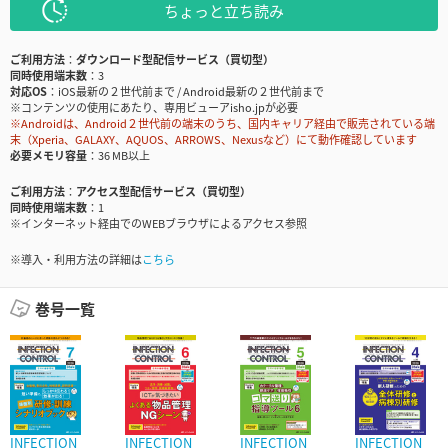
ちょっと立ち読み
ご利用方法
ダウンロード型配信サービス（買切型）
同時使用端末数
3
対応OS
iOS最新の２世代前まで / Android最新の２世代前まで
※コンテンツの使用にあたり、専用ビューアisho.jpが必要
※Androidは、Android２世代前の端末のうち、国内キャリア経由で販売されている端
末（Xperia、GALAXY、AQUOS、ARROWS、Nexusなど）にて動作確認しています
必要メモリ容量
36 MB以上
ご利用方法
アクセス型配信サービス（買切型）
同時使用端末数
1
※インターネット経由でのWEBブラウザによるアクセス参照
※導入・利用方法の詳細は
こちら
巻号一覧
INFECTION
INFECTION
INFECTION
INFECTION