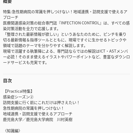
概要
特集:急性期病院の常識を押しつけない！地域連携・訪問支援で使えるア
プローチ
医療関連感染対策の総合専門誌『INFECTION CONTROL』は、すべての感
染対策活動を全力で応援します。
「整理された最新情報が欲しい」というあなたのために、ピンチを乗り
切る最新情報＆指導ツールとともに、現場ですぐに生かせるトピックや
領域で話題のテーマを分かりやすく解説します。
現場で活躍する執筆陣による、専門誌ならではの解説はICT・ASTメンバ
ー必読！そのまま使えるイラストやパワーポイントなど、豊富なダウンロ
ードサービスも充実です。
目次
【Practical特集】
感染症シーズン②
訪問支援に行く前にこれだけは押さえたい！
急性期病院の常識を押しつけない！
地域連携・訪問支援で使えるアプローチ
鹿児島大学／鹿児島大学病院 川村英樹
〈知識編〉