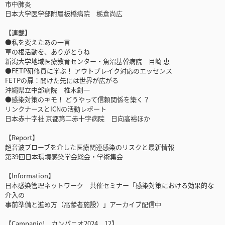
市中肺炎
日本大学医学部附属板橋病院 栃倉尚広
【連載】
●私を変えたあの一言
草の根活動を、ありがとうね
新潟大学地域医療教育センター・魚沼基幹病院 目崎 恵
●FETP研修員に学ぶ！ アウトブレイク対応のエッセンス
FETPの扉：開けた先には世界が広がる
沖縄県立中部病院 椎木創一
●感染対策のキモ！ どうやって信頼関係を築く？
リンクナースとICNの活動レポート
日本赤十字社 京都第二赤十字病院 日向高裕ほか
【Report】
超音波プローブを介した医療関連感染のリスクと最新情報
第39回日本環境感染学会総会・学術集会
【Information】
日本感染管理ネットワーク 共催セミナー「感染対策における効果的な
介入の
事前準備と進め方（高齢者施設）」アーカイブ配信中
【Campanio! カンパニオ2024 12】