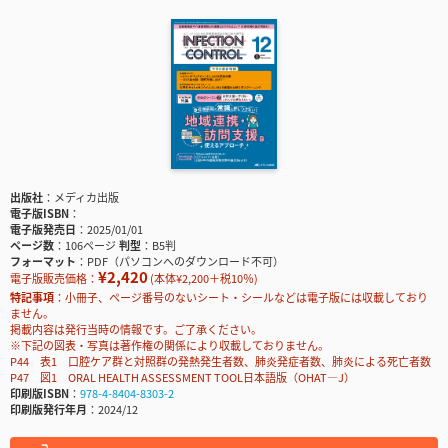
出版社
メディカ出版
電子版ISBN
電子版発売日
2025/01/01
ページ数
106ページ
判型
B5判
フォーマット
PDF（パソコンへのダウンロード不可）
¥2,420
電子版販売価格：
(本体¥2,200＋税10％)
特記事項
小冊子、ページ番号のないシート・シールなどは電子版には収載しており
ません。
掲載内容は発行当時の情報です。ご了承ください。
※下記の図表・写真は著作権の関係により収載しておりません。
P44 表1 口腔ケア群と対照群の発熱発生者数、肺炎発症者数、肺炎による死亡者数
P47 図1 ORAL HEALTH ASSESSMENT TOOL日本語版（OHAT—J）
印刷版ISBN
978-4-8404-8303-2
印刷版発行年月
2024/12