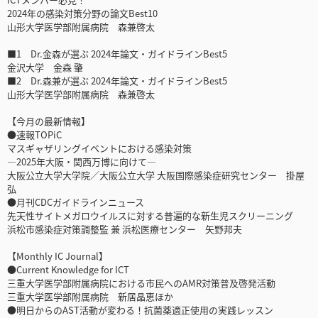
2024年の感染対策分野の論文Best10
山形大学医学部附属病院 森兼啓太
■1 Dr.金森が選ぶ 2024年論文・ガイドラインBest5
金沢大学 金森 肇
■2 Dr.森兼が選ぶ 2024年論文・ガイドラインBest5
山形大学医学部附属病院 森兼啓太
【今月の最新情報】
●速報TOPiC
マスギャザリングイベントにおける感染対策
―2025年大阪・関西万博に向けて―
大阪公立大学大学院／大阪公立大学 大阪国際感染症研究センター 掛屋
弘
●月刊CDCガイドラインニュース
先天性サイトメガロウイルスに対する普遍的な新生児スクリーニング
浜松市感染症対策調整監 兼 浜松医療センター 矢野邦夫
【Monthly IC Journal】
●Current Knowledge for ICT
三重大学医学部附属病院における市民へのAMR対策普及啓発活動
三重大学医学部附属病院 新居晶恵ほか
●明日からのAST活動が変わる！抗菌薬適正使用の実践レッスン