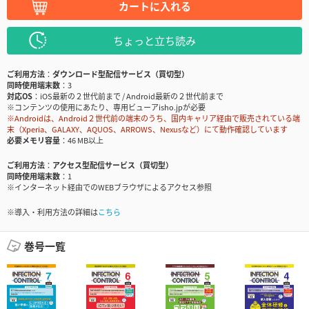
カートに入れる
ちょっと立ち読み
ご利用方法
ダウンロード型配信サービス（買切型）
同時使用端末数
3
対応OS
iOS最新の２世代前まで / Android最新の２世代前まで
※コンテンツの使用にあたり、専用ビューアisho.jpが必要
※Androidは、Android２世代前の端末のうち、国内キャリア経由で販売されている端
末（Xperia、GALAXY、AQUOS、ARROWS、Nexusなど）にて動作確認しています
必要メモリ容量
46 MB以上
ご利用方法
アクセス型配信サービス（買切型）
同時使用端末数
1
※インターネット経由でのWEBブラウザによるアクセス参照
※導入・利用方法の詳細は
こちら
巻号一覧