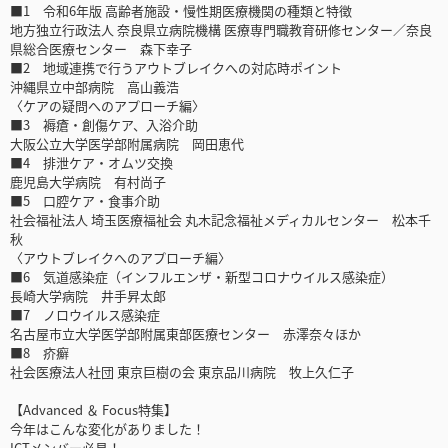
■1 令和6年版 高齢者施設・慢性期医療機関の種類と特徴
地方独立行政法人 奈良県立病院機構 医療専門職教育研修センター／奈良
県総合医療センター 森下幸子
■2 地域連携で行うアウトブレイクへの対応時ポイント
沖縄県立中部病院 高山義浩
〈ケアの疑問へのアプローチ編〉
■3 褥瘡・創傷ケア、入浴介助
大阪公立大学医学部附属病院 岡田恵代
■4 排泄ケア・オムツ交換
鹿児島大学病院 有村尚子
■5 口腔ケア・食事介助
社会福祉法人 埼玉医療福祉会 丸木記念福祉メディカルセンター 松本千
秋
〈アウトブレイクへのアプローチ編〉
■6 気道感染症（インフルエンザ・新型コロナウイルス感染症）
長崎大学病院 井手昇太郎
■7 ノロウイルス感染症
名古屋市立大学医学部附属東部医療センター 赤澤奈々ほか
■8 疥癬
社会医療法人社団 東京巨樹の会 東京品川病院 牧上久仁子
【Advanced ＆ Focus特集】
今年はこんな変化がありました！
ICTメンバー必見！