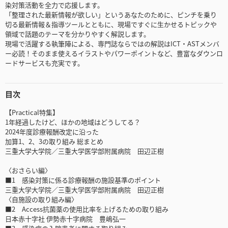
染対策活動を全力で応援します。
「整理された最新情報が欲しい」というあなたのために、ピンチを乗り
切る最新情報＆指導ツールとともに、現場ですぐに生かせるトピックや
領域で話題のテーマを分かりやすく解説します。
現場で活躍する執筆陣による、専門誌ならではの解説はICT・ASTメンバ
ー必読！そのまま使えるイラストやパワーポイントなど、豊富なダウンロ
ードサービスも充実です。
目次
【Practical特集】
1年経過したけど、ほかの地域はどうしてる？
2024年度診療報酬改定に沿った
加算1、2、3の取り組み 総まとめ
三重大学大学院／三重大学医学部附属病院 田辺正樹
〈おさらい編〉
■1 感染対策に係る診療報酬の施設基準のポイント
三重大学大学院／三重大学医学部附属病院 田辺正樹
〈自施設の取り組み編〉
■2 Access抗菌薬の使用比率を上げるための取り組み
日本赤十字社 伊勢赤十字病院 豊嶋弘一