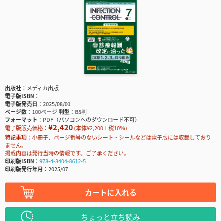
出版社
メディカ出版
電子版ISBN
電子版発売日
2025/08/01
ページ数
100ページ
判型
B5判
フォーマット
PDF（パソコンへのダウンロード不可）
¥2,420
電子版販売価格：
(本体¥2,200＋税10％)
特記事項
小冊子、ページ番号のないシート・シールなどは電子版には収載しており
ません。
掲載内容は発行当時の情報です。ご了承ください。
印刷版ISBN
978-4-8404-8612-5
印刷版発行年月
2025/07
カートに入れる
ちょっと立ち読み