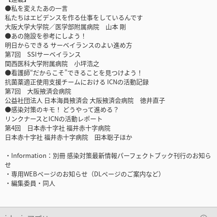
●私を変えたあの一言
私たちはエビデンスを作る仕事をしているんです
大阪大学大学院／医学部附属病院 山本 剛
●あの施設を参考にしよう！
明日からできる サーベイランスのよい進め方
第7回 SSIサーベイランス
関西医科大学附属病院 小坪浩之
●看護師“だからこそ”できることを見つけよう！
抗菌薬適正使用支援チームにおける ICNの活動記録
第7回 大阪掖済会病院
公益社団法人 日本海員掖済会 大阪掖済会病院 徳井直子
●感染対策のキモ！ どうやって進める？
リンクナースとICNの活動レポート
第4回 日本赤十字社 福井赤十字病院
日本赤十字社 福井赤十字病院 田本聡子ほか
・Information：別冊 感染対策最新情報パーフェクトブック刊行のお知ら
せ
・専用WEBページのお知らせ（DLページのご案内など）
・編集委員・同人