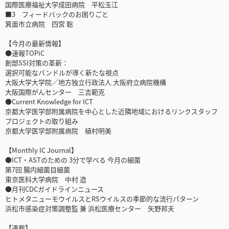
国際医療福祉大学成田病院 平松玉江
■3 フィードバックのお困りごと
箕面市立病院 四宮 聡
【今月の最新情報】
●速報TOPiC
創部SSI対策の革新：
選択可能なバンドルが導く新たな視点
大阪大学大学院／地方独立行政法人 大阪府立病院機構
大阪国際がんセンター 三吉範克
●Current Knowledge for ICT
京都大学医学部附属病院を中心とした近隣地域におけるリンクスタッフ
プロジェクトの取り組み
京都大学医学部附属病院 植村明美
【Monthly IC Journal】
●ICT・ASTのための 3分で学べる 今月の細菌
第7回 腸内細菌目細菌
東京医科大学病院 中村 造
●月刊CDCガイドラインニュース
ヒトメタニューモウイルスとRSウイルスの季節的な流行パターン
浜松市感染症対策調整監 兼 浜松医療センター 矢野邦夫
【連載】