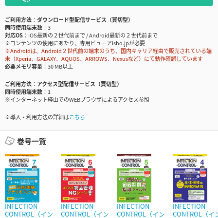
ご利用方法
ダウンロード型配信サービス（買切型）
同時使用端末数
3
対応OS
iOS最新の２世代前まで / Android最新の２世代前まで
※コンテンツの使用にあたり、専用ビューアisho.jpが必要
※Androidは、Android２世代前の端末のうち、国内キャリア経由で販売されている端
末（Xperia、GALAXY、AQUOS、ARROWS、Nexusなど）にて動作確認しています
必要メモリ容量
30 MB以上
ご利用方法
アクセス型配信サービス（買切型）
同時使用端末数
1
※インターネット経由でのWEBブラウザによるアクセス参照
※導入・利用方法の詳細は
こちら
巻号一覧
INFECTION
INFECTION
INFECTION
INFECTION
CONTROL（イン
CONTROL（イン
CONTROL（イン
CONTROL（イ