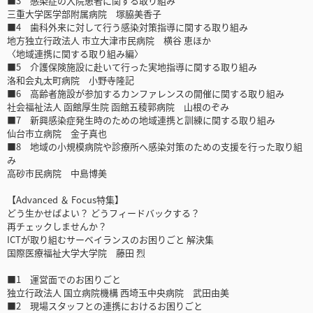
■3 感染症の入院患者に関する取り組み
三重大学医学部附属病院 塚脇美香子
■4 歯科外来に対して行う感染対策指導に関する取り組み
地方独立行政法人 市立大津市民病院 横谷 恵ほか
〈地域連携に関する取り組み編〉
■5 介護保険施設に赴いて行った実地指導に関する取り組み
洛和会丸太町病院 小野寺隆記
■6 高齢者施設が参加するカンファレンスの開催に関する取り組み
社会福祉法人 函館厚生院 函館五稜郭病院 山根のぞみ
■7 新興感染症発生時のための地域連携と訓練に関する取り組み
仙台市立病院 金子真也
■8 地域の小規模病院や診療所へ感染対策のための支援を行った取り組
み
高砂市民病院 中島博美
【Advanced ＆ Focus特集】
どう生かせばよい？ どうフィードバックする？
再チェックしませんか？
ICTが取り組むサーベイランスのお困りごと 解決集
国際医療福祉大学大学院 藤田 烈
■1 運営面でのお困りごと
独立行政法人 国立病院機構 西埼玉中央病院 武田由美
■2 現場スタッフとの連携におけるお困りごと